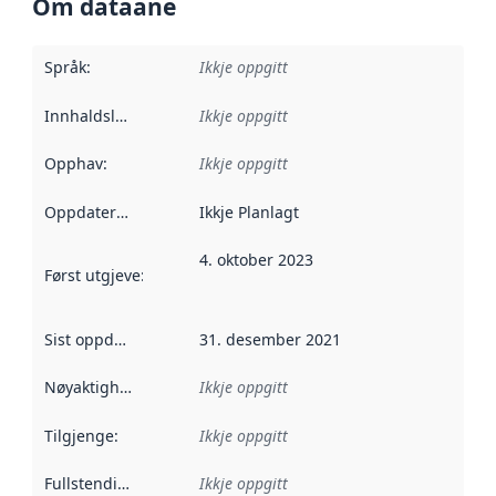
Om dataane
Språk
:
Ikkje oppgitt
Innhaldsleverandørar
Ikkje oppgitt
:
Opphav
:
Ikkje oppgitt
Oppdateringsfrekvens
Ikkje Planlagt
:
4. oktober 2023
Først utgjeve
:
Denne datoen seier når dataa i dette datasettet 
Sist oppdatert
:
31. desember 2021
Nøyaktigheit
:
Ikkje oppgitt
Tilgjenge
:
Ikkje oppgitt
Fullstendigheit
:
Ikkje oppgitt