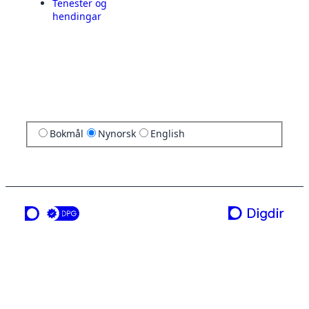
Tenester og
hendingar
Bokmål
Nynorsk
English
ei teneste frå