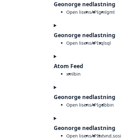
Geonorge nedlastning
Open lisens
API
gml
gml
Geonorge nedlastning
Open lisens
API
sql
sql
Atom Feed
xml
bin
Geonorge nedlastning
Open lisens
API
gdb
bin
Geonorge nedlastning
Open lisens
API
txt
vnd.sosi