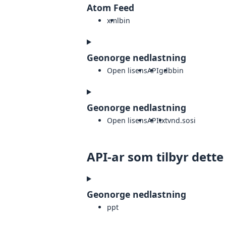
Atom Feed
xml
bin
Geonorge nedlastning
Open lisens
API
gdb
bin
Geonorge nedlastning
Open lisens
API
txt
vnd.sosi
API-ar som tilbyr dette
Geonorge nedlastning
ppt