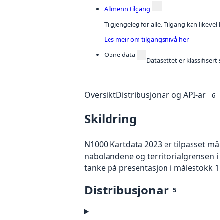
Allmenn tilgang
Tilgjengeleg for alle. Tilgang kan likeve
Les meir om tilgangsnivå her
Opne data
Datasettet er klassifiser
Oversikt
Distribusjonar og API-ar
6
Skildring
N1000 Kartdata 2023 er tilpasset må
nabolandene og territorialgrensen i
tanke på presentasjon i målestokk 1
Distribusjonar
5