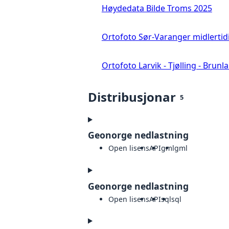
Høydedata Bilde Troms 2025
Ortofoto Sør-Varanger midlertid
Ortofoto Larvik - Tjølling - Brunl
Distribusjonar
5
Geonorge nedlastning
Open lisens
API
gml
gml
Geonorge nedlastning
Open lisens
API
sql
sql