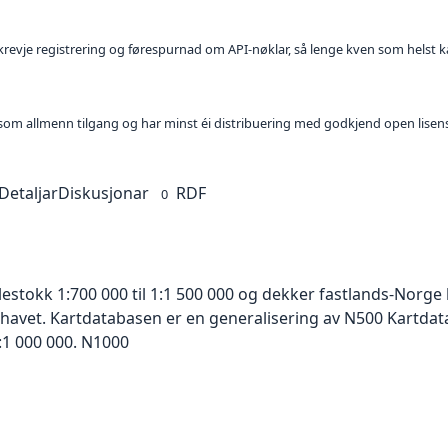
l krevje registrering og førespurnad om API-nøklar, så lenge kven som helst ka
t som allmenn tilgang og har minst éi distribuering med godkjend open lisen
Detaljar
Diskusjonar
RDF
0
lestokk 1:700 000 til 1:1 500 000 og dekker fastlands-Norg
 havet. Kartdatabasen er en generalisering av N500 Kartdat
:1 000 000. N1000