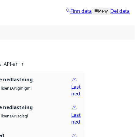
Finn data
Del data
Meny
API-ar
5
1
 nedlastning
Last
API
gml
gml
lisens
ned
 nedlastning
Last
API
sql
sql
lisens
ned
ed