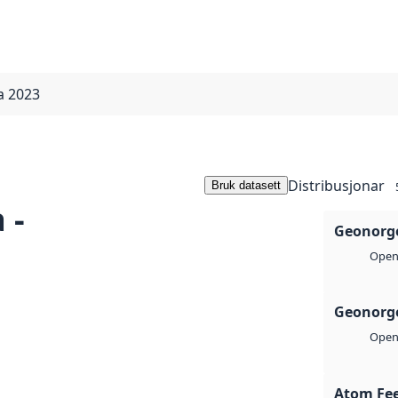
a 2023
Distribusjonar
Bruk datasett
 -
Geonorge
Open 
Geonorge
Open 
Atom Fe