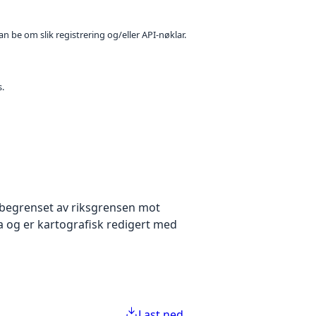
n be om slik registrering og/eller API-nøklar.
s.
e begrenset av riksgrensen mot
a og er kartografisk redigert med
Last ned