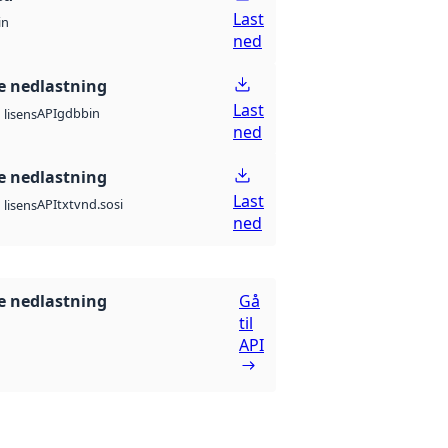
Last
in
ned
 nedlastning
Last
API
gdb
bin
lisens
ned
 nedlastning
Last
API
txt
vnd.sosi
lisens
ned
 nedlastning
Gå
til
API