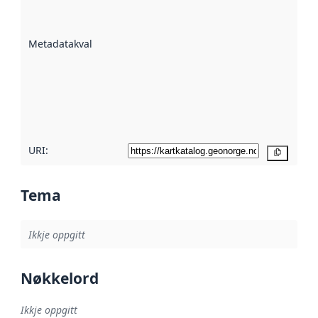
på kor godt
datasettene er
beskrive ved
Metadatakvalitet
:
hjelp av
metadata.
Les meir om
metadatakvalitet
her
URI:
Kopier
Tema
Ikkje oppgitt
Nøkkelord
Ikkje oppgitt