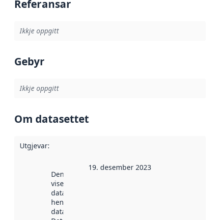
Referansar
Ikkje oppgitt
Gebyr
Ikkje oppgitt
Om datasettet
Utgjevar
:
19. desember 2023
Denne datoen
viser når
datasettet vart
henta inn av
data.norge.no.