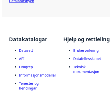
Datalandsbyen
.
Datakatalogar
Hjelp og rettleiing
Datasett
Brukerveileiing
API
Datafellesskapet
Omgrep
Teknisk
dokumentasjon
Informasjonsmodellar
Tenester og
hendingar