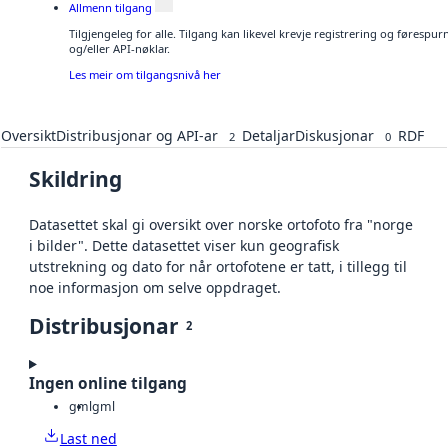
Allmenn tilgang
Tilgjengeleg for alle. Tilgang kan likevel krevje registrering og førespu
og/eller API-nøklar.
Les meir om tilgangsnivå her
Oversikt
Distribusjonar og API-ar
Detaljar
Diskusjonar
RDF
2
0
Skildring
Datasettet skal gi oversikt over norske ortofoto fra "norge
i bilder". Dette datasettet viser kun geografisk
utstrekning og dato for når ortofotene er tatt, i tillegg til
noe informasjon om selve oppdraget.
Distribusjonar
2
Ingen online tilgang
gml
gml
Last ned