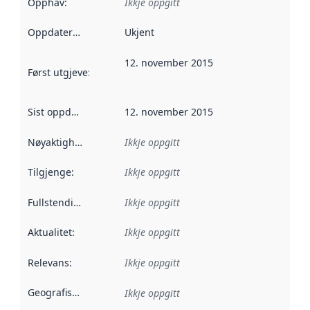
Opphav
:
Ikkje oppgitt
Oppdateringsfrekvens
Ukjent
:
12. november 2015
Først utgjeve
:
Denne datoen seier når dataa i dette datasettet 
Sist oppdatert
:
12. november 2015
Nøyaktigheit
:
Ikkje oppgitt
Tilgjenge
:
Ikkje oppgitt
Fullstendigheit
:
Ikkje oppgitt
Aktualitet
:
Ikkje oppgitt
Relevans
:
Ikkje oppgitt
Geografisk område
:
Ikkje oppgitt