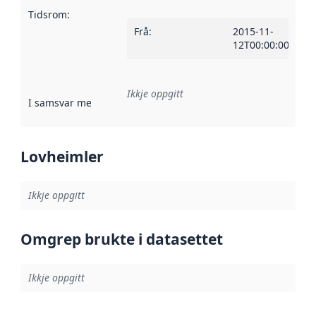
Tidsrom
:
Frå
:
2015-11-
12T00:00:00Z
Ikkje oppgitt
I samsvar med
:
Referanse til ei implementeringsregel eller an
Lovheimler
Ikkje oppgitt
Omgrep brukte i datasettet
Ikkje oppgitt