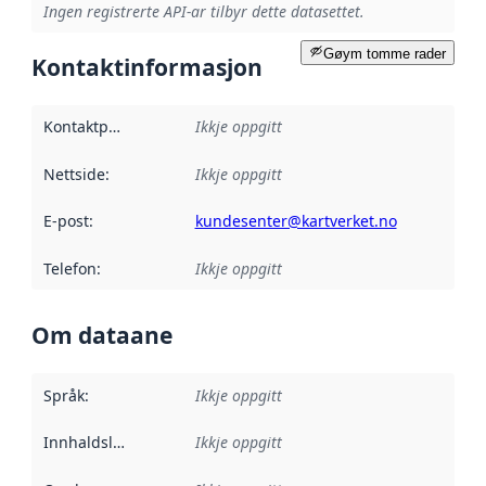
Ingen registrerte API-ar tilbyr dette datasettet.
Gøym tomme rader
Kontaktinformasjon
Kontaktpunkt
:
Ikkje oppgitt
Nettside
:
Ikkje oppgitt
E-post
:
kundesenter@kartverket.no
Telefon
:
Ikkje oppgitt
Om dataane
Språk
:
Ikkje oppgitt
Innhaldsleverandørar
Ikkje oppgitt
: