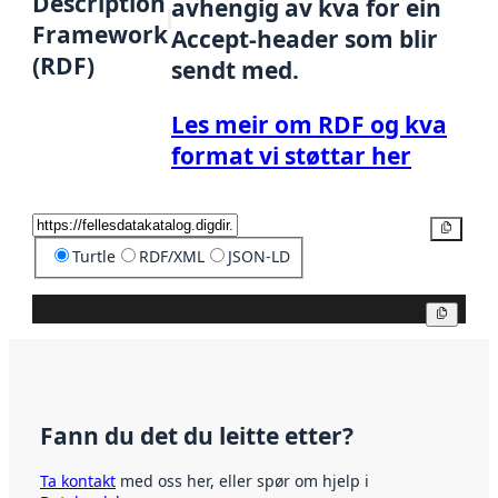
Description
avhengig av kva for ein
Framework
Accept-header som blir
(RDF)
sendt med.
Les meir om RDF og kva
format vi støttar her
Kopier
Turtle
RDF/XML
JSON-LD
Kopier
Fann du det du leitte etter?
Ta kontakt
med oss her, eller spør om hjelp i