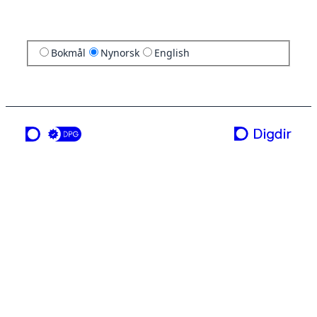
Bokmål
Nynorsk
English
ei teneste frå