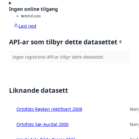
Ingen online tilgang
txt
vnd.sosi
Last ned
API-ar som tilbyr dette datasettet
0
Ingen registrerte API-ar tilbyr dette datasettet.
Liknande datasett
Ortofoto Røyken rektifisert 2008
Norg
Ortofoto Sør-Aurdal 2000
Norg