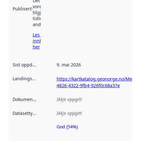
Det kan ha
vore
Publisert
:
tilgjengeleg
tidlegare
andre stader.
Les meir om
innhenting
her
Sist oppdatert
:
9. mai 2026
Landingsside
:
https://kartkatalog.geonorge.no/Metad
4826-4322-9fb4-926f0c68a37e
Dokumentasjon
:
Ikkje oppgitt
Datasettype
:
Ikkje oppgitt
God (54%)
Metadatakvalitet
er ein indikator