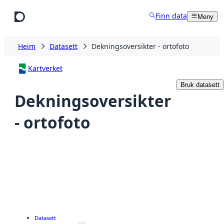
Hopp til hovudinnhald
Finn data
Meny
Heim
Datasett
Dekningsoversikter - ortofoto
Kartverket
Bruk datasett
Dekningsoversikter
- ortofoto
Datasett