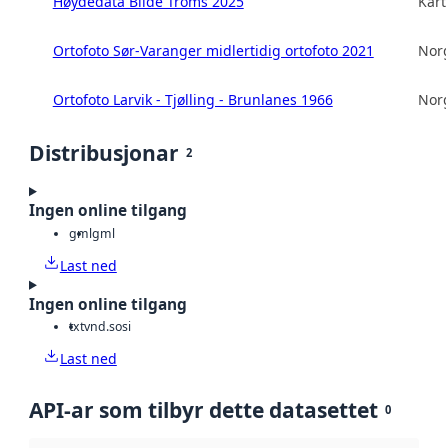
Høydedata Bilde Troms 2025
Kart
Ortofoto Sør-Varanger midlertidig ortofoto 2021
Norg
Ortofoto Larvik - Tjølling - Brunlanes 1966
Norg
Distribusjonar
2
Ingen online tilgang
gml
gml
Last ned
Ingen online tilgang
txt
vnd.sosi
Last ned
API-ar som tilbyr dette datasettet
0