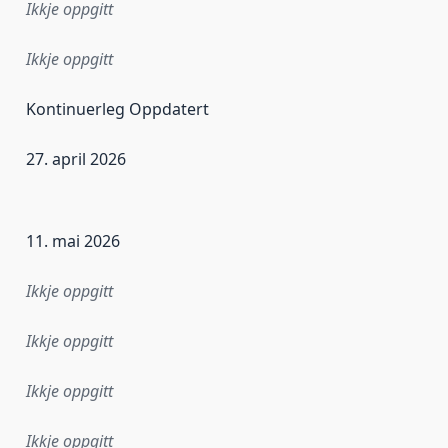
Ikkje oppgitt
Ikkje oppgitt
Kontinuerleg Oppdatert
27. april 2026
r dataa i dette datasettet først blei utgitt. Det kan ha skje
11. mai 2026
Ikkje oppgitt
Ikkje oppgitt
Ikkje oppgitt
Ikkje oppgitt