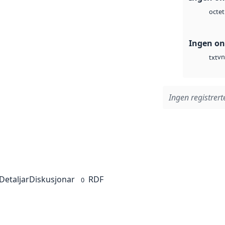
octet
Ingen on
vn
txt
Ingen registrerte
Detaljar
Diskusjonar
RDF
0