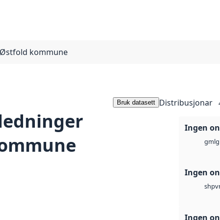
e Østfold kommune
Distribusjonar
Bruk datasett
ledninger
Ingen on
 kommune
g
gml
Ingen on
v
shp
Ingen on