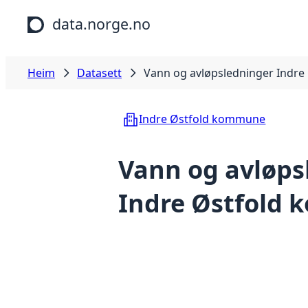
Hopp til hovudinnhald
data.norge.no
Heim
Datasett
Vann og avløpsledninger Indr
Indre Østfold kommune
Vann og avløps
Indre Østfold