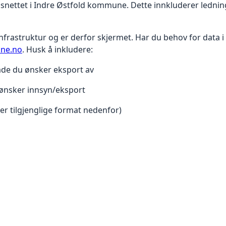
psnettet i Indre Østfold kommune. Dette innkluderer ledni
 infrastruktur og er derfor skjermet. Har du behov for data 
ne.no
. Husk å inkludere:
råde du ønsker eksport av
 ønsker innsyn/eksport
ver tilgjenglige format nedenfor)