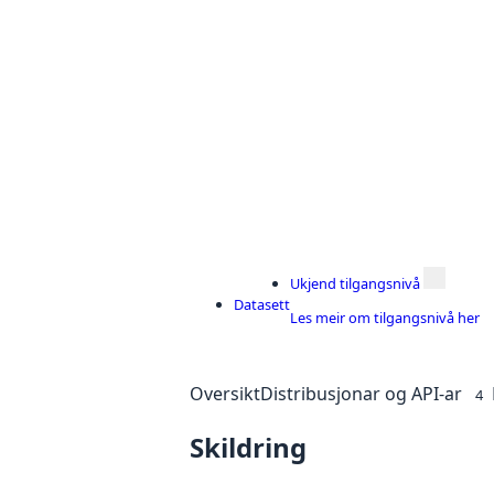
Ukjend tilgangsnivå
Datasett
Les meir om tilgangsnivå her
Oversikt
Distribusjonar og API-ar
4
Skildring