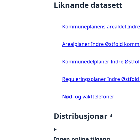
Liknande datasett
Kommuneplanens arealdel Indr
Arealplaner Indre Østfold kom
Kommunedelplaner Indre Østf
Reguleringsplaner Indre Østfo
Nød- og vakttelefoner
Distribusjonar
4
Ingen online tilgang