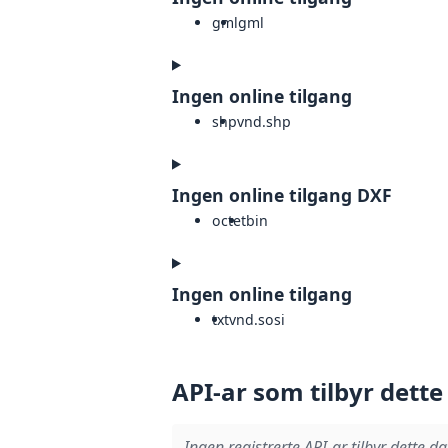
gml
gml
Ingen online tilgang
shp
vnd.shp
Ingen online tilgang DXF
octet
bin
Ingen online tilgang
txt
vnd.sosi
API-ar som tilbyr dette
Ingen registrerte API-ar tilbyr dette da