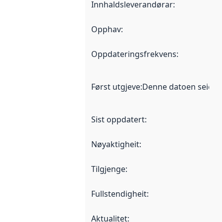
Innhaldsleverandørar
:
Opphav
:
Oppdateringsfrekvens
:
Først utgjeve
:
Denne datoen seier nå
Sist oppdatert
:
Nøyaktigheit
:
Tilgjenge
:
Fullstendigheit
:
Aktualitet
: