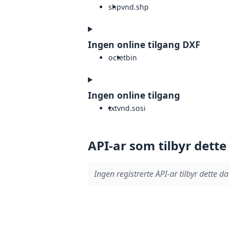
shp
vnd.shp
Ingen online tilgang DXF
octet
bin
Ingen online tilgang
txt
vnd.sosi
API-ar som tilbyr dette
Ingen registrerte API-ar tilbyr dette da