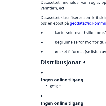
Datasettet inneholder vann og avlø
vanntårn, ect.
Datasettet klassifiseres som kritisk
oss en epost på
geodata@io.kommu
kartutsnitt over hvilket om
begrunnelse for hvorfor du
ønsket filformat (se listen o
Distribusjonar
4
Ingen online tilgang
gml
gml
Ingen online tilgang