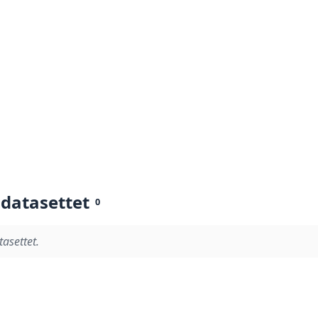
 datasettet
0
tasettet.