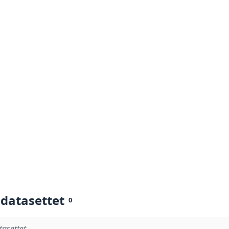
 datasettet
0
tasettet.