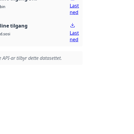
Last
bin
ned
line tilgang
Last
d.sosi
ned
 API-ar tilbyr dette datasettet.