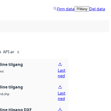
Finn data
Del data
Meny
API-ar
4
0
line tilgang
Last
ml
ned
line tilgang
Last
nd.shp
ned
line tilgang DXF