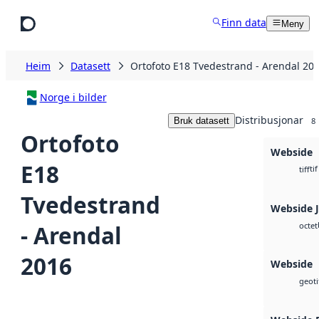
Hopp til hovudinnhald
Finn data
Meny
Heim
Datasett
Ortofoto E18 Tvedestrand - Arendal 20
Norge i bilder
Distribusjonar
Bruk datasett
8
Ortofoto
Webside
E18
tif
tiff
Tvedestrand
Webside 
- Arendal
octet
2016
Webside
geoti