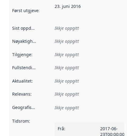
23. juni 2016
Først utgjeve
:
Denne datoen seier når dataa i dette datasettet 
Sist oppdatert
:
Ikkje oppgitt
Nøyaktigheit
:
Ikkje oppgitt
Tilgjenge
:
Ikkje oppgitt
Fullstendigheit
:
Ikkje oppgitt
Aktualitet
:
Ikkje oppgitt
Relevans
:
Ikkje oppgitt
Geografisk område
:
Ikkje oppgitt
Tidsrom
:
Frå
:
2017-06-
23T00:00:00Z