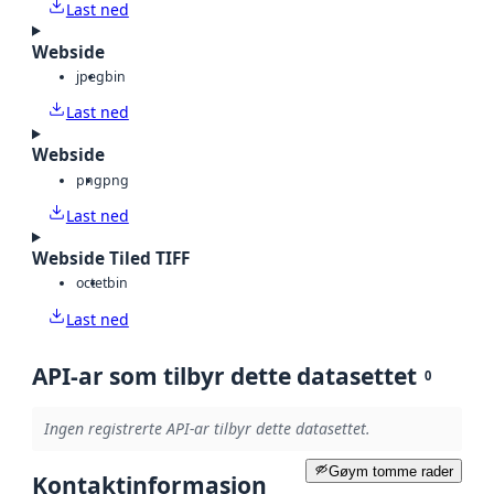
Last ned
Webside
jpeg
bin
Last ned
Webside
png
png
Last ned
Webside Tiled TIFF
octet
bin
Last ned
API-ar som tilbyr dette datasettet
0
Ingen registrerte API-ar tilbyr dette datasettet.
Gøym tomme rader
Kontaktinformasjon