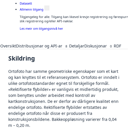
Datasett
Allmenn tilgang
Tilgjengeleg for alle. Tilgang kan likevel krevje registrering og føresp
slik registrering og/eller API-nøklar.
Les meir om tilgangsnivå her
Oversikt
Distribusjonar og API-ar
Detaljar
Diskusjonar
RDF
8
0
Skildring
Ortofoto har samme geometriske egenskaper som et kart
og kan knyttes til et referansesystem. Ortofoto er inndelt i
ulike ortofotostandarder egnet til forskjellige formål.
«Rektifiserte flybilder» er vanligvis et midlertidig produkt,
som benyttes under arbeidet med kontroll av
kartkonstruksjonen. De er derfor av dårligere kvalitet enn
endelige ortofoto. Rektifiserte flybilder ertstattes av
endelige ortofoto når disse er produsert fra
konstruksjonsbildene. Bakkeoppløsning varierer fra 0,04
m – 0,20 m.