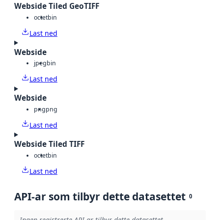
Webside Tiled GeoTIFF
octet
bin
Last ned
Webside
jpeg
bin
Last ned
Webside
png
png
Last ned
Webside Tiled TIFF
octet
bin
Last ned
API-ar som tilbyr dette datasettet
0
Ingen registrerte API-ar tilbyr dette datasettet.