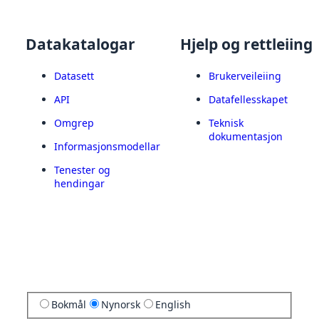
Datakatalogar
Hjelp og rettleiing
Datasett
Brukerveileiing
API
Datafellesskapet
Omgrep
Teknisk
dokumentasjon
Informasjonsmodellar
Tenester og
hendingar
Bokmål
Nynorsk
English