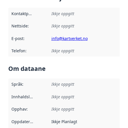
Kontaktpunkt
:
Ikkje oppgitt
Nettside
:
Ikkje oppgitt
E-post
:
info@kartverket.no
Telefon
:
Ikkje oppgitt
Om dataane
Språk
:
Ikkje oppgitt
Innhaldsleverandørar
Ikkje oppgitt
:
Opphav
:
Ikkje oppgitt
Oppdateringsfrekvens
Ikkje Planlagt
: