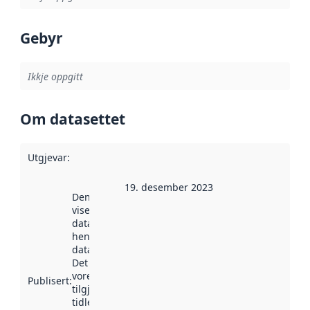
Gebyr
Ikkje oppgitt
Om datasettet
Utgjevar
:
19. desember 2023
Denne datoen
viser når
datasettet vart
henta inn av
data.norge.no.
Det kan ha
vore
Publisert
:
tilgjengeleg
tidlegare