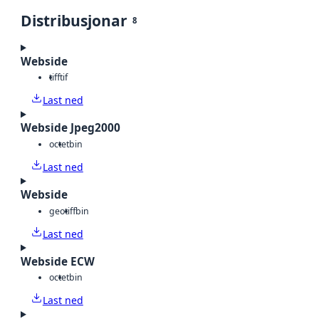
Distribusjonar
8
Webside
tiff
tif
Last ned
Webside Jpeg2000
octet
bin
Last ned
Webside
geotiff
bin
Last ned
Webside ECW
octet
bin
Last ned