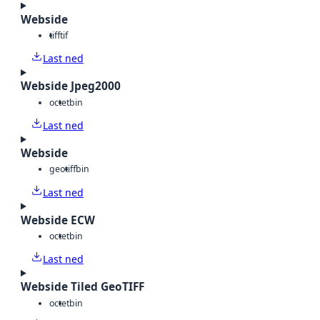
Webside
tiff
tif
Last ned
Webside Jpeg2000
octet
bin
Last ned
Webside
geotiff
bin
Last ned
Webside ECW
octet
bin
Last ned
Webside Tiled GeoTIFF
octet
bin