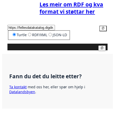
Les meir om RDF og kva
format vi støttar her
Kopier
Turtle
RDF/XML
JSON-LD
Kopier
Fann du det du leitte etter?
Ta kontakt
med oss her, eller spør om hjelp i
Datalandsbyen
.