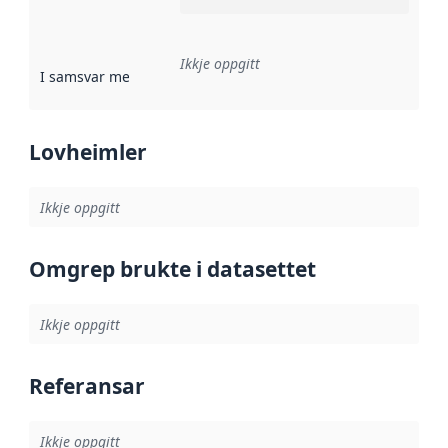
Ikkje oppgitt
I samsvar med
:
Referanse til ei implementeringsregel eller an
Lovheimler
Ikkje oppgitt
Omgrep brukte i datasettet
Ikkje oppgitt
Referansar
Ikkje oppgitt