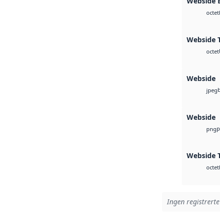
Webside
octet
Webside T
octet
Webside
jpeg
Webside
p
png
Webside T
octet
Ingen registrerte