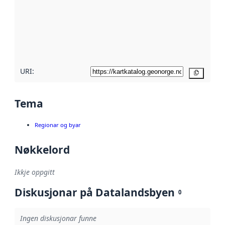
metadata.
Les meir om
metadatakvalitet
her
URI:
Kopier
Tema
Regionar og byar
Nøkkelord
Ikkje oppgitt
Diskusjonar på Datalandsbyen
0
Ingen diskusjonar funne