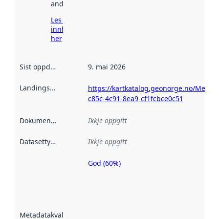
andre stader.
Les meir om
innhenting
her
Sist oppdatert
:
9. mai 2026
Landingsside
:
https://kartkatalog.geonorge.no/Metad
c85c-4c91-8ea9-cf1fcbce0c51
Dokumentasjon
:
Ikkje oppgitt
Datasettype
:
Ikkje oppgitt
God (60%)
Metadatakvalitet
er ein indikator
på kor godt
datasettene er
beskrive ved
Metadatakvalitet
:
hjelp av