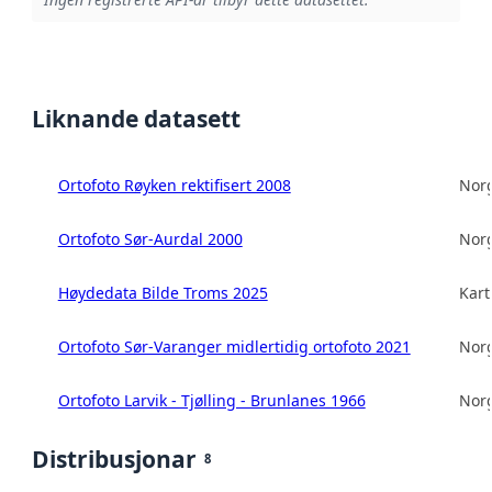
Liknande datasett
Ortofoto Røyken rektifisert 2008
Norg
Ortofoto Sør-Aurdal 2000
Norg
Høydedata Bilde Troms 2025
Kart
Ortofoto Sør-Varanger midlertidig ortofoto 2021
Norg
Ortofoto Larvik - Tjølling - Brunlanes 1966
Norg
Distribusjonar
8