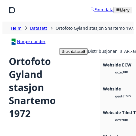
Hopp til hovudinnhald
Finn data
Meny
Heim
Datasett
Ortofoto Gyland stasjon Snartemo 1972
Norge i bilder
Distribusjonar
API-a
Bruk datasett
8
Ortofoto
Webside ECW
Gyland
bin
octet
stasjon
Webside
bin
Snartemo
geotiff
1972
Webside Tiled T
bin
octet