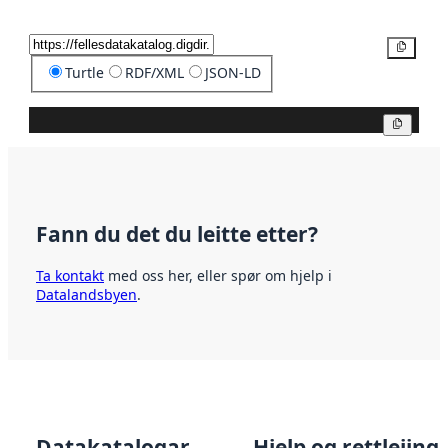
Kopier
Turtle
RDF/XML
JSON-LD
Kopier
Fann du det du leitte etter?
Ta kontakt
med oss her, eller spør om hjelp i
Datalandsbyen
.
Datakatalogar
Hjelp og rettleiing