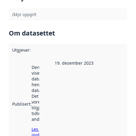
Ikkje oppgitt
Om datasettet
Utgjevar
:
19. desember 2023
Denne datoen
viser når
datasettet vart
henta inn av
data.norge.no.
Det kan ha
vore
Publisert
:
tilgjengeleg
tidlegare
andre stader.
Les meir om
innhenting