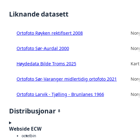
Liknande datasett
Ortofoto Røyken rektifisert 2008
Norg
Ortofoto Sør-Aurdal 2000
Norg
Høydedata Bilde Troms 2025
Kart
Ortofoto Sør-Varanger midlertidig ortofoto 2021
Norg
Ortofoto Larvik - Tjølling - Brunlanes 1966
Norg
Distribusjonar
8
Webside ECW
octet
bin