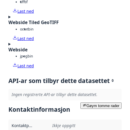
tiff
tif
Last ned
Webside Tiled GeoTIFF
octet
bin
Last ned
Webside
jpeg
bin
Last ned
API-ar som tilbyr dette datasettet
0
Ingen registrerte API-ar tilbyr dette datasettet.
Gøym tomme rader
Kontaktinformasjon
Kontaktpunkt
:
Ikkje oppgitt