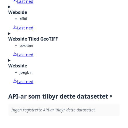
Last ned
Webside
tiff
tif
Last ned
Webside Tiled GeoTIFF
octet
bin
Last ned
Webside
jpeg
bin
Last ned
API-ar som tilbyr dette datasettet
0
Ingen registrerte API-ar tilbyr dette datasettet.