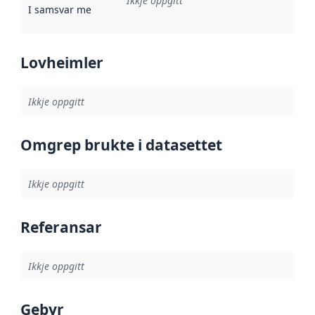
Ikkje oppgitt
I samsvar med
:
Referanse til ei implementeringsregel eller an
Lovheimler
Ikkje oppgitt
Omgrep brukte i datasettet
Ikkje oppgitt
Referansar
Ikkje oppgitt
Gebyr