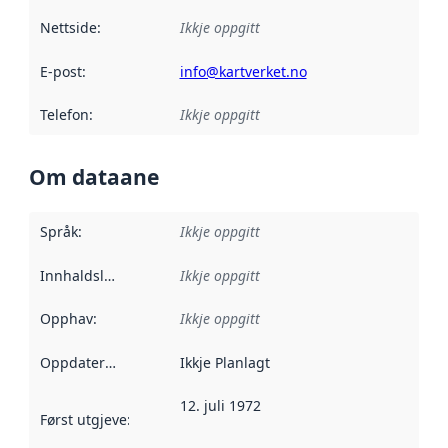
Nettside
:
Ikkje oppgitt
E-post
:
info@kartverket.no
Telefon
:
Ikkje oppgitt
Om dataane
Språk
:
Ikkje oppgitt
Innhaldsleverandørar
Ikkje oppgitt
:
Opphav
:
Ikkje oppgitt
Oppdateringsfrekvens
Ikkje Planlagt
:
12. juli 1972
Først utgjeve
:
Denne datoen seier når dataa i dette datasettet 