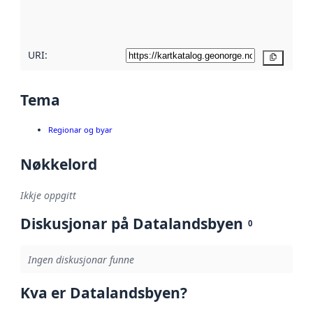
metadatakvalitet
her
URI:
Kopier
Tema
Regionar og byar
Nøkkelord
Ikkje oppgitt
Diskusjonar på Datalandsbyen
0
Ingen diskusjonar funne
Kva er Datalandsbyen?