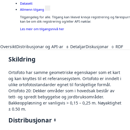
Datasett
Allmenn tilgang
Tilgjengeleg for alle. Tilgang kan likevel krevje registrering og førespu
kan be om slik registrering og/eller API-nøklar.
Les meir om tilgangsnivå her
Oversikt
Distribusjonar og API-ar
Detaljar
Diskusjonar
RDF
8
0
Skildring
Ortofoto har samme geometriske egenskaper som et kart
og kan knyttes til et referansesystem. Ortofoto er inndelt i
ulike ortofotostandarder egnet til forskjellige formål.
Ortofoto 20: Dekker områder som i hovedsak består av
tett- og spredt bebyggelse og jordbruksområder.
Bakkeoppløsning er vanligvis > 0,15 – 0,25 m. Nøyaktighet
± 0.50 m.
Distribusjonar
8