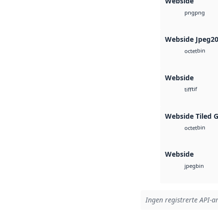
Webside
png
png
Webside Jpeg2
bin
octet
Webside
tif
tiff
Webside Tiled 
bin
octet
Webside
bin
jpeg
Ingen registrerte API-ar