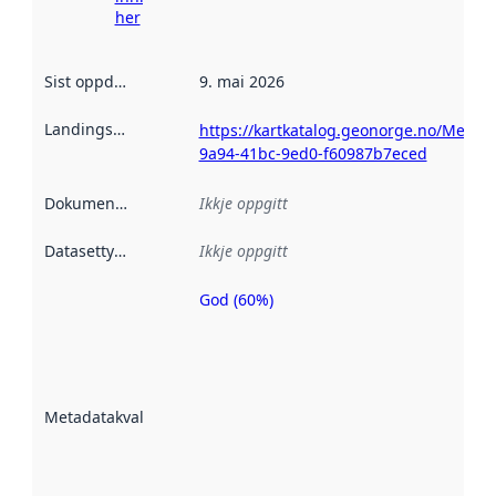
her
Sist oppdatert
:
9. mai 2026
Landingsside
:
https://kartkatalog.geonorge.no/Metada
9a94-41bc-9ed0-f60987b7eced
Dokumentasjon
:
Ikkje oppgitt
Datasettype
:
Ikkje oppgitt
God (60%)
Metadatakvalitet
er ein indikator
på kor godt
datasettene er
beskrive ved
Metadatakvalitet
:
hjelp av
metadata.
Les meir om