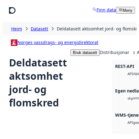
Hopp til hovudinnhald
Finn data
Meny
Heim
Datasett
Deldatasett aktsomhet jord- og flomskr
Norges vassdrags- og energidirektorat
Distribusjonar
A
Bruk datasett
3
Deldatasett
REST-API
aktsomhet
zip
API
jord- og
Egen nedla
vnd
flomskred
shp
WMS-tjene
geo
API