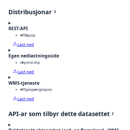
Distribusjonar
3
REST-API
API
zip
zip
Last ned
Egen nedlastningsside
shp
vnd.shp
Last ned
WMS-tjeneste
API
geojson
geojson
Last ned
API-ar som tilbyr dette datasettet
2