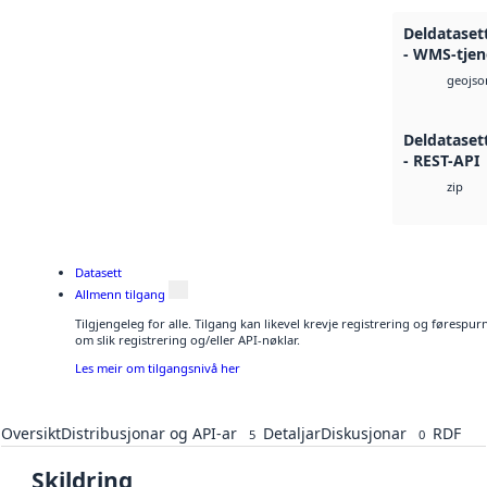
Deldataset
- WMS-tjen
geojso
Deldataset
- REST-API
zip
Datasett
Allmenn tilgang
Tilgjengeleg for alle. Tilgang kan likevel krevje registrering og føresp
om slik registrering og/eller API-nøklar.
Les meir om tilgangsnivå her
Oversikt
Distribusjonar og API-ar
Detaljar
Diskusjonar
RDF
5
0
Skildring