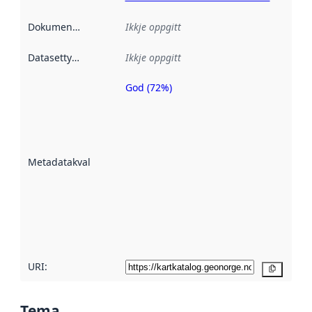
Dokumentasjon
:
Ikkje oppgitt
Datasettype
:
Ikkje oppgitt
God (72%)
Metadatakvalitet
er ein indikator
på kor godt
datasettene er
beskrive ved
Metadatakvalitet
:
hjelp av
metadata.
Les meir om
metadatakvalitet
her
URI:
Kopier
Tema