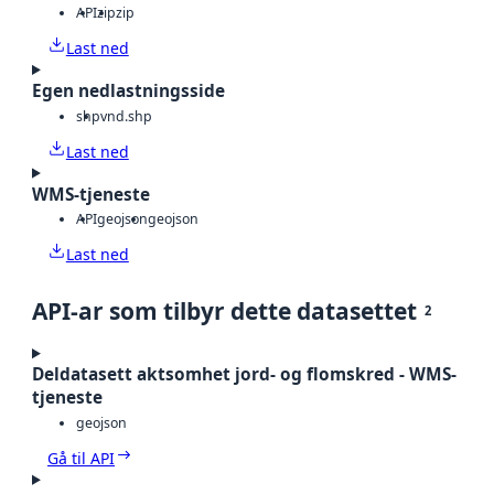
API
zip
zip
Last ned
Egen nedlastningsside
shp
vnd.shp
Last ned
WMS-tjeneste
API
geojson
geojson
Last ned
API-ar som tilbyr dette datasettet
2
Deldatasett aktsomhet jord- og flomskred - WMS-
tjeneste
geojson
Gå til API