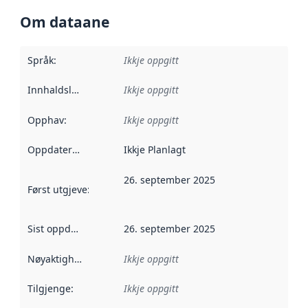
Om dataane
Språk
:
Ikkje oppgitt
Innhaldsleverandørar
Ikkje oppgitt
:
Opphav
:
Ikkje oppgitt
Oppdateringsfrekvens
Ikkje Planlagt
:
26. september 2025
Først utgjeve
:
Denne datoen seier når dataa i dette datasettet 
Sist oppdatert
:
26. september 2025
Nøyaktigheit
:
Ikkje oppgitt
Tilgjenge
:
Ikkje oppgitt