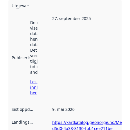
Utgjevar
:
27. september 2025
Denne datoen
viser når
datasettet vart
henta inn av
data.norge.no.
Det kan ha
vore
Publisert
:
tilgjengeleg
tidlegare
andre stader.
Les meir om
innhenting
her
Sist oppdatert
:
9. mai 2026
Landingsside
:
https://kartkatalog.geonorge.no/Metad
d5d0-4a38-8130-fbb1cee211be