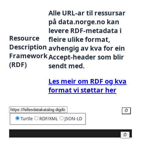
Alle URL-ar til ressursar
på data.norge.no kan
levere RDF-metadata i
Resource
fleire ulike format,
Description
avhengig av kva for ein
Framework
Accept-header som blir
(RDF)
sendt med.
Les meir om RDF og kva
format vi støttar her
Kopier
Turtle
RDF/XML
JSON-LD
Kopier