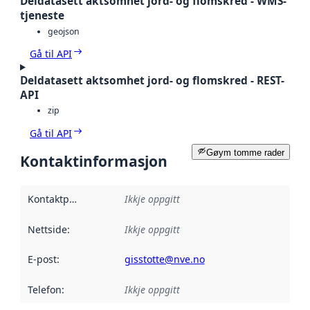
Deldatasett aktsomhet jord- og flomskred - WMS-
tjeneste
geojson
Gå til API
Deldatasett aktsomhet jord- og flomskred - REST-
API
zip
Gå til API
Gøym tomme rader
Kontaktinformasjon
Kontaktpunkt
:
Ikkje oppgitt
Nettside
:
Ikkje oppgitt
E-post
:
gisstotte@nve.no
Telefon
:
Ikkje oppgitt