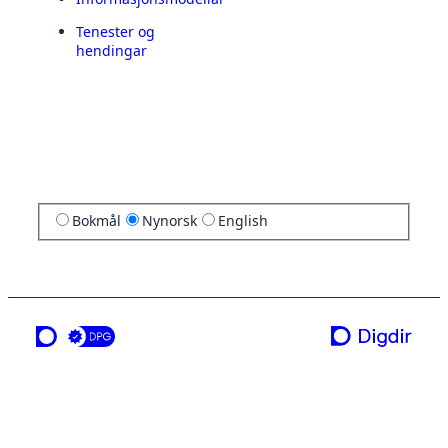
Tenester og
hendingar
Bokmål
Nynorsk
English
ei teneste frå