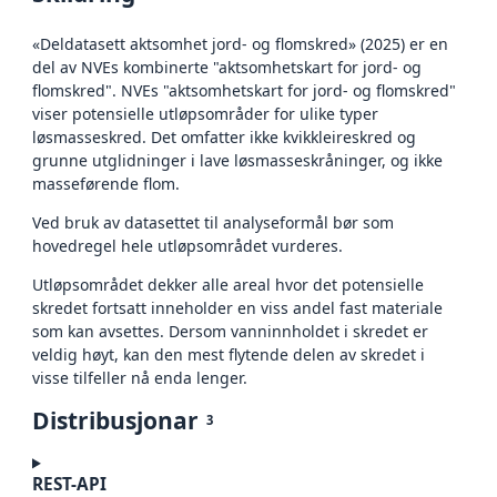
«Deldatasett aktsomhet jord- og flomskred» (2025) er en
del av NVEs kombinerte "aktsomhetskart for jord- og
flomskred". NVEs "aktsomhetskart for jord- og flomskred"
viser potensielle utløpsområder for ulike typer
løsmasseskred. Det omfatter ikke kvikkleireskred og
grunne utglidninger i lave løsmasseskråninger, og ikke
masseførende flom.
Ved bruk av datasettet til analyseformål bør som
hovedregel hele utløpsområdet vurderes.
Utløpsområdet dekker alle areal hvor det potensielle
skredet fortsatt inneholder en viss andel fast materiale
som kan avsettes. Dersom vanninnholdet i skredet er
veldig høyt, kan den mest flytende delen av skredet i
visse tilfeller nå enda lenger.
Distribusjonar
3
REST-API