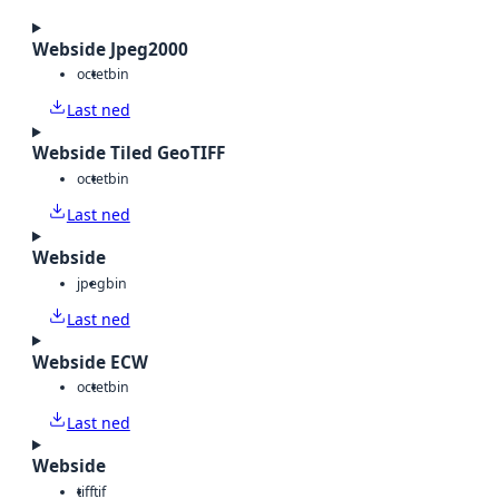
Webside Jpeg2000
octet
bin
Last ned
Webside Tiled GeoTIFF
octet
bin
Last ned
Webside
jpeg
bin
Last ned
Webside ECW
octet
bin
Last ned
Webside
tiff
tif