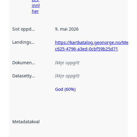
innhenting
her
Sist oppdatert
:
9. mai 2026
Landingsside
:
https://kartkatalog.geonorge.no/Metad
c625-4796-a3ed-0cbf59b25d71
Dokumentasjon
:
Ikkje oppgitt
Datasettype
:
Ikkje oppgitt
God (60%)
Metadatakvalitet
er ein indikator
på kor godt
datasettene er
beskrive ved
Metadatakvalitet
:
hjelp av
metadata.