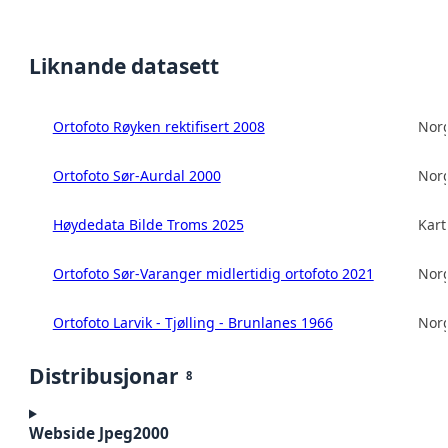
Liknande datasett
Ortofoto Røyken rektifisert 2008
Norg
Ortofoto Sør-Aurdal 2000
Norg
Høydedata Bilde Troms 2025
Kart
Ortofoto Sør-Varanger midlertidig ortofoto 2021
Norg
Ortofoto Larvik - Tjølling - Brunlanes 1966
Norg
Distribusjonar
8
Webside Jpeg2000