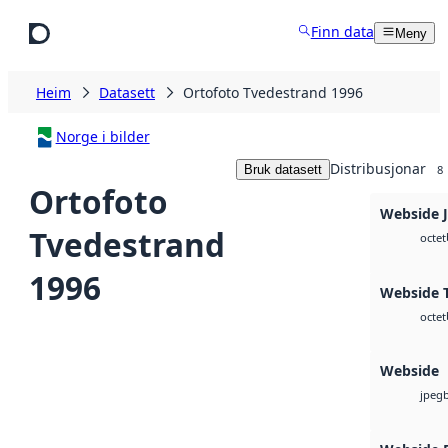
Hopp til hovudinnhald
Finn data
Meny
Heim
Datasett
Ortofoto Tvedestrand 1996
Norge i bilder
Distribusjonar
Bruk datasett
8
Ortofoto
Webside 
Tvedestrand
octet
1996
Webside T
octet
Webside
jpeg