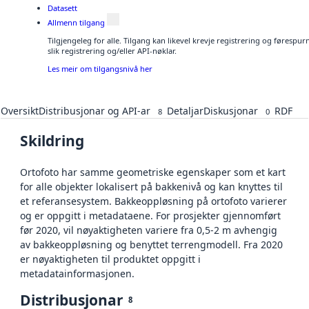
Datasett
Allmenn tilgang
Tilgjengeleg for alle. Tilgang kan likevel krevje registrering og føresp
slik registrering og/eller API-nøklar.
Les meir om tilgangsnivå her
Oversikt
Distribusjonar og API-ar
Detaljar
Diskusjonar
RDF
8
0
Skildring
Ortofoto har samme geometriske egenskaper som et kart
for alle objekter lokalisert på bakkenivå og kan knyttes til
et referansesystem. Bakkeoppløsning på ortofoto varierer
og er oppgitt i metadataene. For prosjekter gjennomført
før 2020, vil nøyaktigheten variere fra 0,5-2 m avhengig
av bakkeoppløsning og benyttet terrengmodell. Fra 2020
er nøyaktigheten til produktet oppgitt i
metadatainformasjonen.
Distribusjonar
8