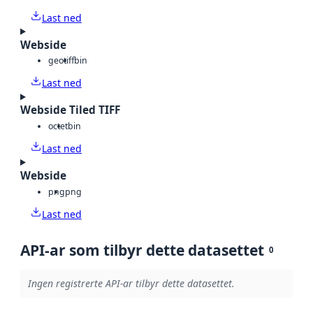
Last ned
Webside
geotiff
bin
Last ned
Webside Tiled TIFF
octet
bin
Last ned
Webside
png
png
Last ned
API-ar som tilbyr dette datasettet
0
Ingen registrerte API-ar tilbyr dette datasettet.