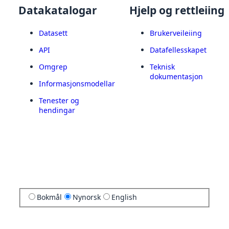
Datakatalogar
Hjelp og rettleiing
Datasett
Brukerveileiing
API
Datafellesskapet
Omgrep
Teknisk
dokumentasjon
Informasjonsmodellar
Tenester og
hendingar
Bokmål
Nynorsk
English