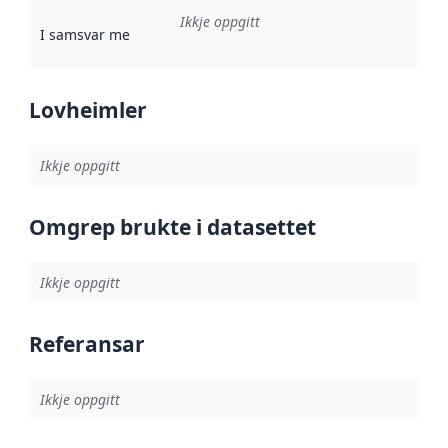
Ikkje oppgitt
I samsvar med
:
Referanse til ei implementeringsregel eller an
Lovheimler
Ikkje oppgitt
Omgrep brukte i datasettet
Ikkje oppgitt
Referansar
Ikkje oppgitt