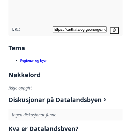
Les meir om
metadatakvalitet
her
URI:
Kopier
Tema
Regionar og byar
Nøkkelord
Ikkje oppgitt
Diskusjonar på Datalandsbyen
0
Ingen diskusjonar funne
Kva er Datalandsbyen?