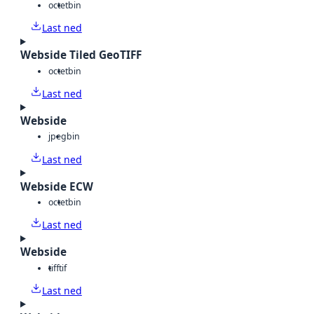
octet
bin
Last ned
Webside Tiled GeoTIFF
octet
bin
Last ned
Webside
jpeg
bin
Last ned
Webside ECW
octet
bin
Last ned
Webside
tiff
tif
Last ned