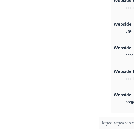
Webside
octet
Webside
tif
tiff
Webside
geoti
Webside T
octet
Webside
p
png
Ingen registrerte