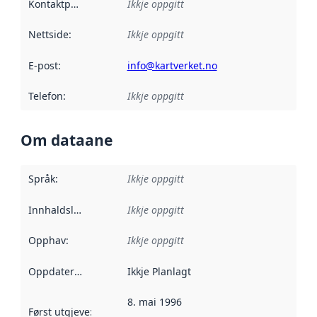
Kontaktpunkt
:
Ikkje oppgitt
Nettside
:
Ikkje oppgitt
E-post
:
info@kartverket.no
Telefon
:
Ikkje oppgitt
Om dataane
Språk
:
Ikkje oppgitt
Innhaldsleverandørar
Ikkje oppgitt
:
Opphav
:
Ikkje oppgitt
Oppdateringsfrekvens
Ikkje Planlagt
:
8. mai 1996
Først utgjeve
:
Denne datoen seier når dataa i dette datasettet 