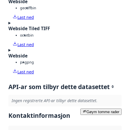
Webside
geotiff
bin
Last ned
Webside Tiled TIFF
octet
bin
Last ned
Webside
png
png
Last ned
API-ar som tilbyr dette datasettet
0
Ingen registrerte API-ar tilbyr dette datasettet.
Gøym tomme rader
Kontaktinformasjon