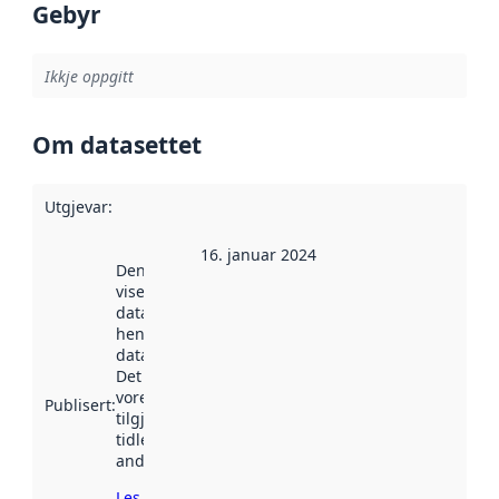
Gebyr
Ikkje oppgitt
Om datasettet
Utgjevar
:
16. januar 2024
Denne datoen
viser når
datasettet vart
henta inn av
data.norge.no.
Det kan ha
vore
Publisert
:
tilgjengeleg
tidlegare
andre stader.
Les meir om