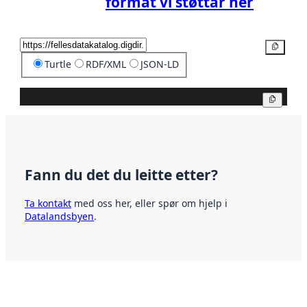
format vi støttar her
Kopier
Turtle
RDF/XML
JSON-LD
Kopier
Fann du det du leitte etter?
Ta kontakt
med oss her, eller spør om hjelp i
Datalandsbyen
.