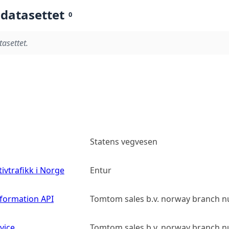
 datasettet
0
tasettet.
Statens vegvesen
tivtrafikk i Norge
Entur
nformation API
Tomtom sales b.v. norway branch n
vice
Tomtom sales b.v. norway branch n