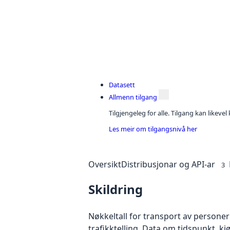
Datasett
Allmenn tilgang
Tilgjengeleg for alle. Tilgang kan likeve
Les meir om tilgangsnivå her
Oversikt
Distribusjonar og API-ar
3
Skildring
Nøkkeltall for transport av personer 
trafikktelling. Data om tidspunkt, k