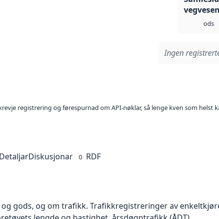
vegvese
ods
Ingen registrerte
l krevje registrering og førespurnad om API-nøklar, så lenge kven som helst ka
Detaljar
Diskusjonar
RDF
0
og gods, og om trafikk. Trafikkregistreringer av enkeltkjøre
jøretøyets lengde og hastighet, årsdøgntrafikk (ÅDT).