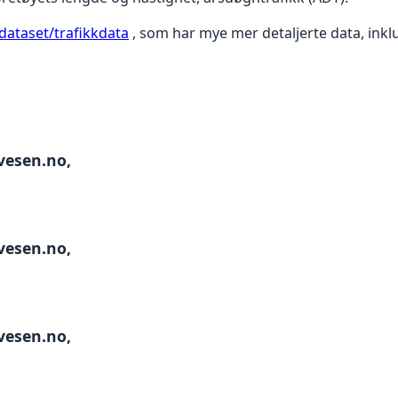
dataset/trafikkdata
, som har mye mer detaljerte data, inklu
gvesen.no,
gvesen.no,
gvesen.no,