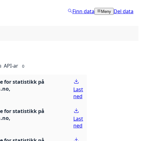
Finn data
Del data
Meny
API-ar
3
0
 for statistikk på
n.no,
Last
ned
 for statistikk på
n.no,
Last
ned
 for statistikk på