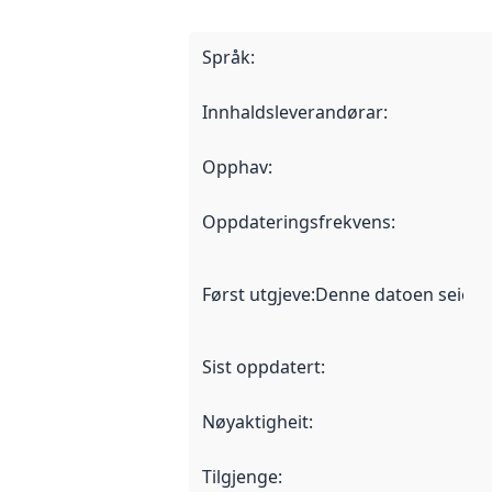
Språk
:
Innhaldsleverandørar
:
Opphav
:
Oppdateringsfrekvens
:
Først utgjeve
:
Denne datoen seier nå
Sist oppdatert
:
Nøyaktigheit
:
Tilgjenge
: