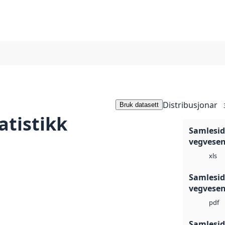
Distribusjonar
Bruk datasett
atistikk
Samleside
vegvese
xls
Samleside
vegvese
pdf
Samleside