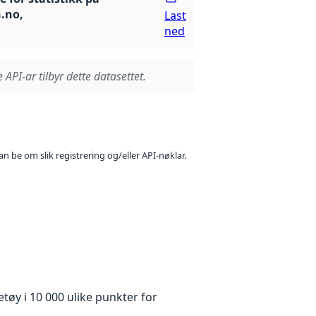
n.no,
Last
ned
 API-ar tilbyr dette datasettet.
n be om slik registrering og/eller API-nøklar.
tøy i 10 000 ulike punkter for