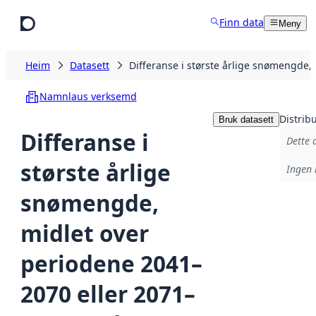
Hopp til hovudinnhald
Finn data
Meny
Heim
Datasett
Differanse i største årlige snømengde
Namnlaus verksemd
Distrib
Bruk datasett
Differanse i
Dette 
største årlige
Ingen 
snømengde,
midlet over
periodene 2041–
2070 eller 2071–