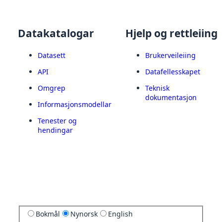
Datakatalogar
Hjelp og rettleiing
Datasett
Brukerveileiing
API
Datafellesskapet
Omgrep
Teknisk
dokumentasjon
Informasjonsmodellar
Tenester og
hendingar
Bokmål
Nynorsk
English