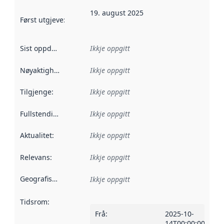
19. august 2025
Først utgjeve
:
Denne datoen seier når dataa i dette datasettet 
Sist oppdatert
:
Ikkje oppgitt
Nøyaktigheit
:
Ikkje oppgitt
Tilgjenge
:
Ikkje oppgitt
Fullstendigheit
:
Ikkje oppgitt
Aktualitet
:
Ikkje oppgitt
Relevans
:
Ikkje oppgitt
Geografisk område
:
Ikkje oppgitt
Tidsrom
:
Frå
:
2025-10-
14T00:00:00Z