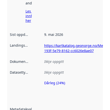
andre stader.
Les meir om
innhenting
her
Sist oppdatert
:
9. mai 2026
Landingsside
:
https://kartkatalog.geonorge.no/Metad
193f-5e79-8162-cc6026e8ae07
Dokumentasjon
:
Ikkje oppgitt
Datasettype
:
Ikkje oppgitt
Dårleg (24%)
Metadatakvalitet
er ein indikator
på kor godt
datasettene er
beskrive ved
Metadatakvalitet
:
hjelp av