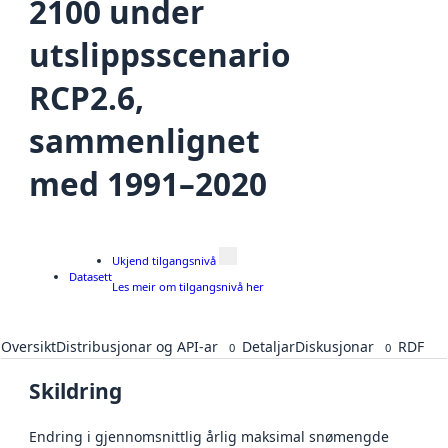
2100 under
utslippsscenario
RCP2.6,
sammenlignet
med 1991–2020
Ukjend tilgangsnivå
Datasett
Les meir om tilgangsnivå her
Oversikt
Distribusjonar og API-ar
Detaljar
Diskusjonar
RDF
0
0
Skildring
Endring i gjennomsnittlig årlig maksimal snømengde