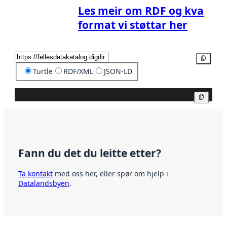
Les meir om RDF og kva
format vi støttar her
Kopier
Turtle
RDF/XML
JSON-LD
Kopier
Fann du det du leitte etter?
Ta kontakt
med oss her, eller spør om hjelp i
Datalandsbyen
.