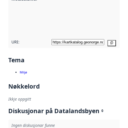
metadata.
Les meir om
metadatakvalitet
her
URI:
Kopier
Tema
Miljø
Nøkkelord
Ikkje oppgitt
Diskusjonar på Datalandsbyen
0
Ingen diskusjonar funne