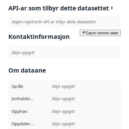
API-ar som tilbyr dette datasettet
0
Ingen registrerte API-ar tilbyr dette datasettet.
Gøym tomme rader
Kontaktinformasjon
Ikkje oppgitt
Om dataane
Språk
:
Ikkje oppgitt
Innhaldsleverandørar
Ikkje oppgitt
:
Opphav
:
Ikkje oppgitt
Oppdateringsfrekvens
Ikkje oppgitt
: