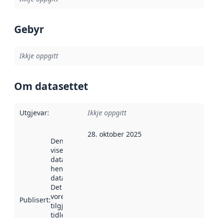
Gebyr
Ikkje oppgitt
Om datasettet
Utgjevar
:
Ikkje oppgitt
28. oktober 2025
Denne datoen
viser når
datasettet vart
henta inn av
data.norge.no.
Det kan ha
vore
Publisert
:
tilgjengeleg
tidlegare