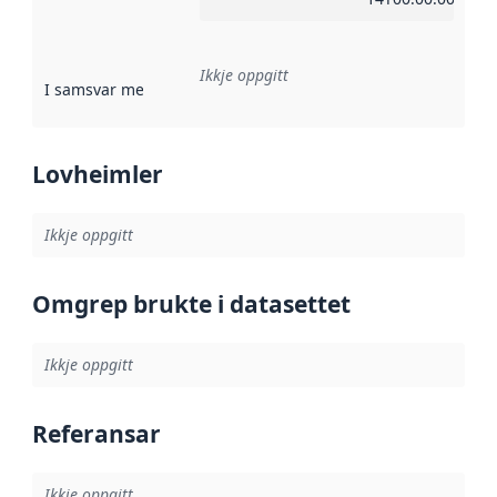
Ikkje oppgitt
I samsvar med
:
Referanse til ei implementeringsregel eller an
Lovheimler
Ikkje oppgitt
Omgrep brukte i datasettet
Ikkje oppgitt
Referansar
Ikkje oppgitt