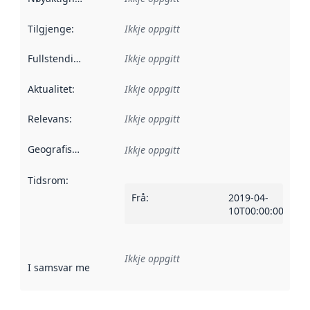
Tilgjenge
:
Ikkje oppgitt
Fullstendigheit
:
Ikkje oppgitt
Aktualitet
:
Ikkje oppgitt
Relevans
:
Ikkje oppgitt
Geografisk område
:
Ikkje oppgitt
Tidsrom
:
Frå
:
2019-04-
10T00:00:00Z
Ikkje oppgitt
I samsvar med
:
Referanse til ei implementeringsregel eller an