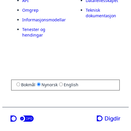
API
Datafellesskapet
Omgrep
Teknisk
dokumentasjon
Informasjonsmodellar
Tenester og
hendingar
Bokmål
Nynorsk
English
ei teneste frå