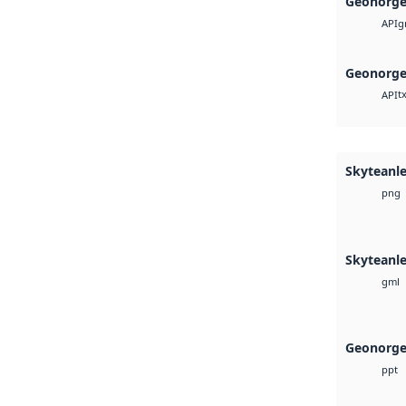
Geonorge
g
API
Geonorge
t
API
Skyteanl
png
Skyteanl
gml
Geonorge
ppt