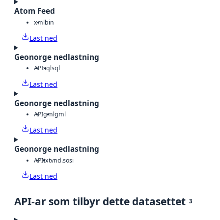
Atom Feed
xml
bin
Last ned
Geonorge nedlastning
API
sql
sql
Last ned
Geonorge nedlastning
API
gml
gml
Last ned
Geonorge nedlastning
API
txt
vnd.sosi
Last ned
API-ar som tilbyr dette datasettet
3