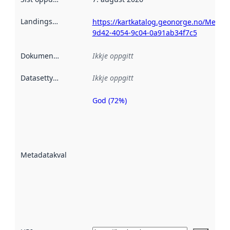
Landingsside
:
https://kartkatalog.geonorge.no/Metad
9d42-4054-9c04-0a91ab34f7c5
Dokumentasjon
:
Ikkje oppgitt
Datasettype
:
Ikkje oppgitt
God (72%)
Metadatakvalitet
er ein indikator
på kor godt
datasettene er
beskrive ved
Metadatakvalitet
:
hjelp av
metadata.
Les meir om
metadatakvalitet
her