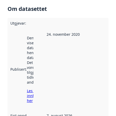
Om datasettet
Utgjevar
:
24. november 2020
Denne datoen
viser når
datasettet vart
henta inn av
data.norge.no.
Det kan ha
vore
Publisert
:
tilgjengeleg
tidlegare
andre stader.
Les meir om
innhenting
her
Sist oppdatert
:
7. august 2026