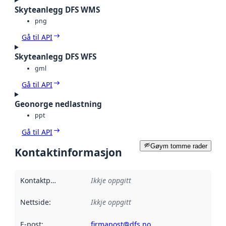
Skyteanlegg DFS WMS
png
Gå til API
Skyteanlegg DFS WFS
gml
Gå til API
Geonorge nedlastning
ppt
Gå til API
Gøym tomme rader
Kontaktinformasjon
Kontaktpunkt
:
Ikkje oppgitt
Nettside
:
Ikkje oppgitt
E-post
:
firmapost@dfs.no