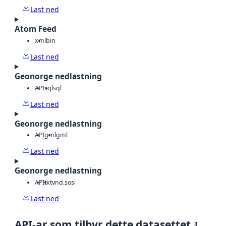
Last ned
Atom Feed
xml
bin
Last ned
Geonorge nedlastning
API
sql
sql
Last ned
Geonorge nedlastning
API
gml
gml
Last ned
Geonorge nedlastning
API
txt
vnd.sosi
Last ned
API-ar som tilbyr dette datasettet
3