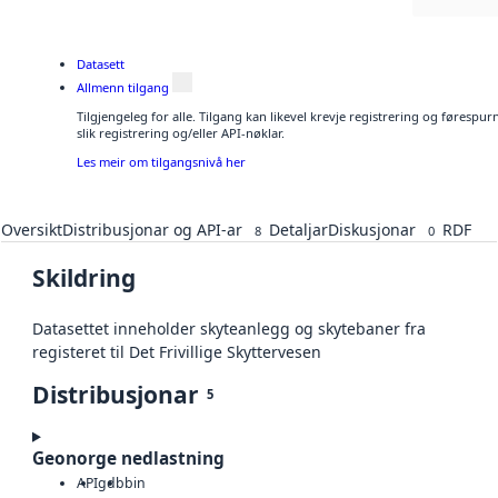
Datasett
Allmenn tilgang
Tilgjengeleg for alle. Tilgang kan likevel krevje registrering og føresp
slik registrering og/eller API-nøklar.
Les meir om tilgangsnivå her
Oversikt
Distribusjonar og API-ar
Detaljar
Diskusjonar
RDF
8
0
Skildring
Datasettet inneholder skyteanlegg og skytebaner fra
registeret til Det Frivillige Skyttervesen
Distribusjonar
5
Geonorge nedlastning
API
gdb
bin