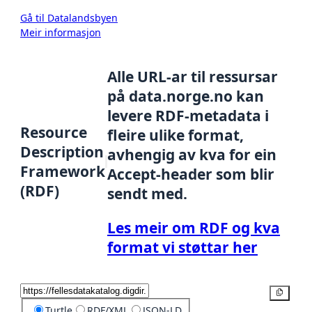
Gå til Datalandsbyen
Meir informasjon
Alle URL-ar til ressursar
på data.norge.no kan
levere RDF-metadata i
Resource
fleire ulike format,
Description
avhengig av kva for ein
Framework
Accept-header som blir
(RDF)
sendt med.
Les meir om RDF og kva
format vi støttar her
Kopier
Turtle
RDF/XML
JSON-LD