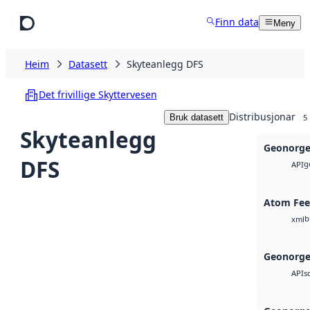
Hopp til hovudinnhald
Finn data
Meny
Heim
Datasett
Skyteanlegg DFS
Det frivillige Skyttervesen
Distribusjonar
Bruk datasett
5
Skyteanlegg
Geonorge
DFS
g
API
Atom Fe
b
xml
Geonorge
s
API