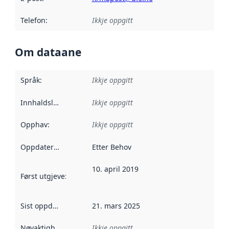
Telefon
:
Ikkje oppgitt
Om dataane
Språk
:
Ikkje oppgitt
Innhaldsleverandørar
Ikkje oppgitt
:
Opphav
:
Ikkje oppgitt
Oppdateringsfrekvens
Etter Behov
:
10. april 2019
Først utgjeve
:
Denne datoen seier når dataa i dette datasettet 
Sist oppdatert
:
21. mars 2025
Nøyaktigheit
:
Ikkje oppgitt