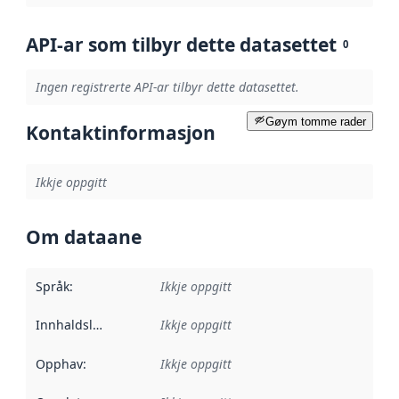
API-ar som tilbyr dette datasettet
0
Ingen registrerte API-ar tilbyr dette datasettet.
Gøym tomme rader
Kontaktinformasjon
Ikkje oppgitt
Om dataane
Språk
:
Ikkje oppgitt
Innhaldsleverandørar
Ikkje oppgitt
:
Opphav
:
Ikkje oppgitt