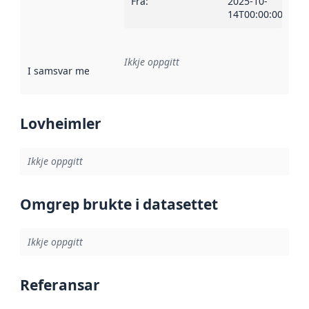
Frå
:
2025-10-
14T00:00:00Z
Ikkje oppgitt
I samsvar med
:
Referanse til ei implementeringsregel eller an
Lovheimler
Ikkje oppgitt
Omgrep brukte i datasettet
Ikkje oppgitt
Referansar