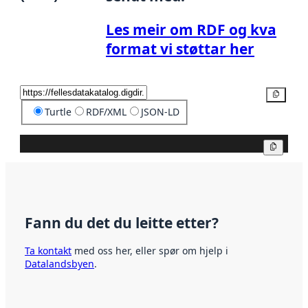
Les meir om RDF og kva
format vi støttar her
Kopier
Turtle
RDF/XML
JSON-LD
Kopier
Fann du det du leitte etter?
Ta kontakt
med oss her, eller spør om hjelp i
Datalandsbyen
.