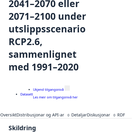
2041–2070 eller
2071–2100 under
utslippsscenario
RCP2.6,
sammenlignet
med 1991–2020
Ukjend tilgangsnivå
Datasett
Les meir om tilgangsnivå her
Oversikt
Distribusjonar og API-ar
Detaljar
Diskusjonar
RDF
0
0
Skildring