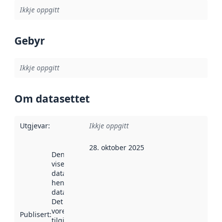
Ikkje oppgitt
Gebyr
Ikkje oppgitt
Om datasettet
Utgjevar
:
Ikkje oppgitt
28. oktober 2025
Denne datoen
viser når
datasettet vart
henta inn av
data.norge.no.
Det kan ha
vore
Publisert
:
tilgjengeleg