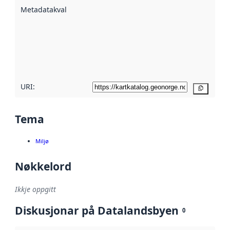
beskrive ved
Metadatakvalitet
:
hjelp av
metadata.
Les meir om
metadatakvalitet
her
URI:
Kopier
Tema
Miljø
Nøkkelord
Ikkje oppgitt
Diskusjonar på Datalandsbyen
0