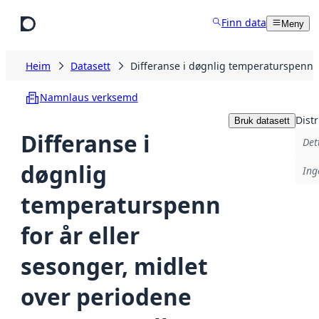
Hopp til hovudinnhald
Finn data
Meny
Heim
Datasett
Differanse i døgnlig temperaturspenn 
Namnlaus verksemd
Dist
Bruk datasett
Differanse i
Det
døgnlig
Ing
temperaturspenn
for år eller
sesonger, midlet
over periodene