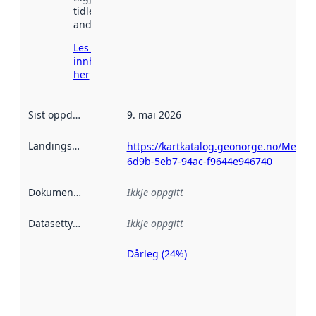
tidlegare
andre stader.
Les meir om
innhenting
her
Sist oppdatert
:
9. mai 2026
Landingsside
:
https://kartkatalog.geonorge.no/Metad
6d9b-5eb7-94ac-f9644e946740
Dokumentasjon
:
Ikkje oppgitt
Datasettype
:
Ikkje oppgitt
Dårleg (24%)
Metadatakvalitet
er ein indikator
på kor godt
datasettene er