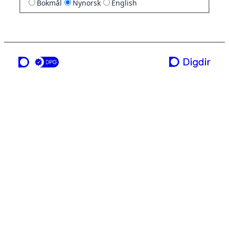
Bokmål
Nynorsk
English
ei teneste frå