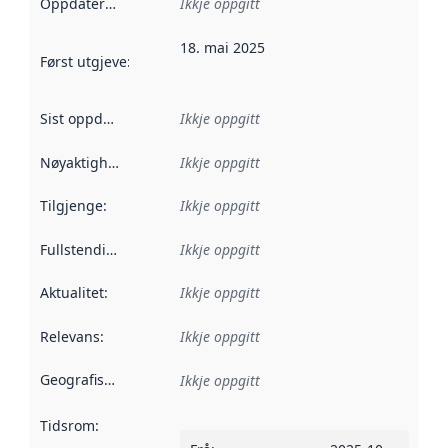
Oppdateringsfrekvens
Ikkje oppgitt
:
18. mai 2025
Først utgjeve
:
Denne datoen seier når dataa i dette datasettet 
Sist oppdatert
:
Ikkje oppgitt
Nøyaktigheit
:
Ikkje oppgitt
Tilgjenge
:
Ikkje oppgitt
Fullstendigheit
:
Ikkje oppgitt
Aktualitet
:
Ikkje oppgitt
Relevans
:
Ikkje oppgitt
Geografisk område
:
Ikkje oppgitt
Tidsrom
: