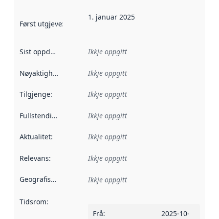
1. januar 2025
Først utgjeve
:
Denne datoen seier når dataa i dette datasettet 
Sist oppdatert
:
Ikkje oppgitt
Nøyaktigheit
:
Ikkje oppgitt
Tilgjenge
:
Ikkje oppgitt
Fullstendigheit
:
Ikkje oppgitt
Aktualitet
:
Ikkje oppgitt
Relevans
:
Ikkje oppgitt
Geografisk område
:
Ikkje oppgitt
Tidsrom
:
Frå
:
2025-10-