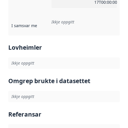
17T00:00:00Z
Ikkje oppgitt
I samsvar med
:
Referanse til ei implementeringsregel eller an
Lovheimler
Ikkje oppgitt
Omgrep brukte i datasettet
Ikkje oppgitt
Referansar