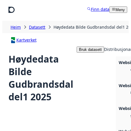
Hopp til hovudinnhald
Finn data
Meny
Heim
Datasett
Høydedata Bilde Gudbrandsdal del1 2
Kartverket
Distribusjona
Bruk datasett
Høydedata
Websi
Bilde
Gudbrandsdal
Webs
del1 2025
Webs