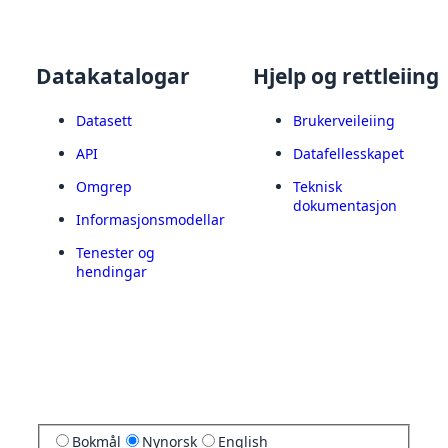
Datakatalogar
Hjelp og rettleiing
Datasett
Brukerveileiing
API
Datafellesskapet
Omgrep
Teknisk
dokumentasjon
Informasjonsmodellar
Tenester og
hendingar
Bokmål
Nynorsk
English