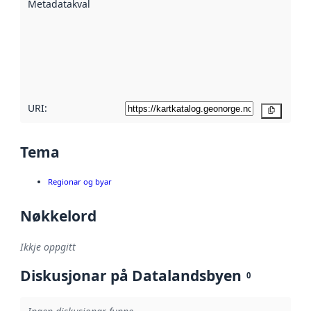
Metadatakvalitet
:
hjelp av
metadata.
Les meir om
metadatakvalitet
her
URI:
Kopier
Tema
Regionar og byar
Nøkkelord
Ikkje oppgitt
Diskusjonar på Datalandsbyen
0