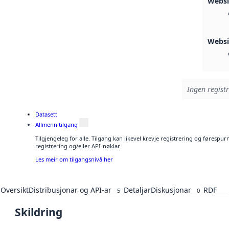
Webs
Websi
Ingen registr
Datasett
Allmenn tilgang
Tilgjengeleg for alle. Tilgang kan likevel krevje registrering og førespu
registrering og/eller API-nøklar.
Les meir om tilgangsnivå her
Oversikt
Distribusjonar og API-ar
Detaljar
Diskusjonar
RDF
5
0
Skildring