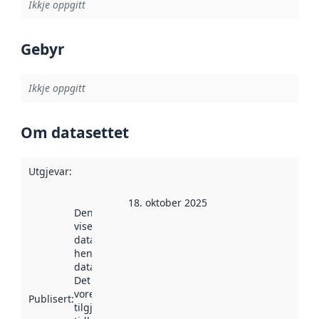
Ikkje oppgitt
Gebyr
Ikkje oppgitt
Om datasettet
Utgjevar
:
18. oktober 2025
Denne datoen
viser når
datasettet vart
henta inn av
data.norge.no.
Det kan ha
vore
Publisert
:
tilgjengeleg