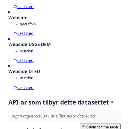
Last ned
Webside
geotiff
bin
Last ned
Webside USGS DEM
octet
bin
Last ned
Webside DTED
octet
bin
Last ned
API-ar som tilbyr dette datasettet
0
Ingen registrerte API-ar tilbyr dette datasettet.
Gøym tomme rader