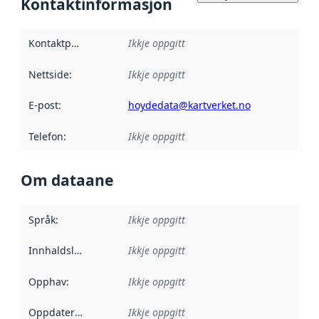
Kontaktinformasjon
Kontaktpunkt
:
Ikkje oppgitt
Nettside
:
Ikkje oppgitt
E-post
:
hoydedata@kartverket.no
Telefon
:
Ikkje oppgitt
Om dataane
Språk
:
Ikkje oppgitt
Innhaldsleverandørar
Ikkje oppgitt
:
Opphav
:
Ikkje oppgitt
Oppdateringsfrekvens
Ikkje oppgitt
: