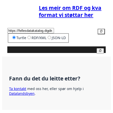
Les meir om RDF og kva
format vi støttar her
Kopier
Turtle
RDF/XML
JSON-LD
Kopier
Fann du det du leitte etter?
Ta kontakt
med oss her, eller spør om hjelp i
Datalandsbyen
.