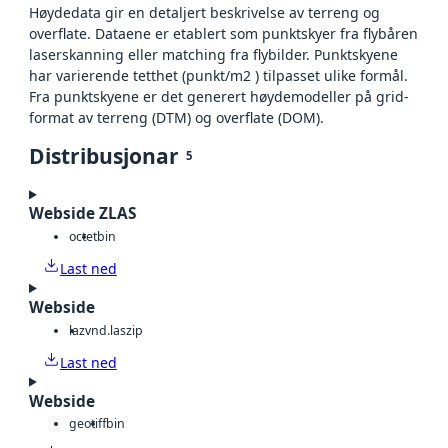
Høydedata gir en detaljert beskrivelse av terreng og
overflate. Dataene er etablert som punktskyer fra flybåren
laserskanning eller matching fra flybilder. Punktskyene
har varierende tetthet (punkt/m2 ) tilpasset ulike formål.
Fra punktskyene er det generert høydemodeller på grid-
format av terreng (DTM) og overflate (DOM).
Distribusjonar
5
Webside ZLAS
octet
bin
Last ned
Webside
laz
vnd.laszip
Last ned
Webside
geotiff
bin