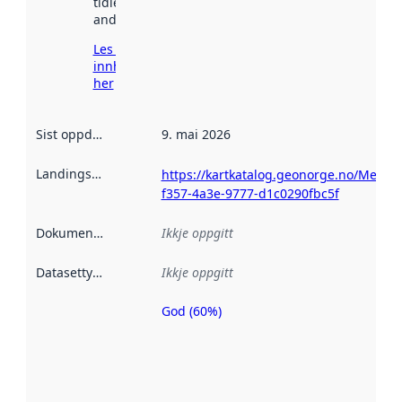
tidlegare
andre stader.
Les meir om
innhenting
her
Sist oppdatert
:
9. mai 2026
Landingsside
:
https://kartkatalog.geonorge.no/Metad
f357-4a3e-9777-d1c0290fbc5f
Dokumentasjon
:
Ikkje oppgitt
Datasettype
:
Ikkje oppgitt
God (60%)
Metadatakvalitet
er ein indikator
på kor godt
datasettene er
beskrive ved