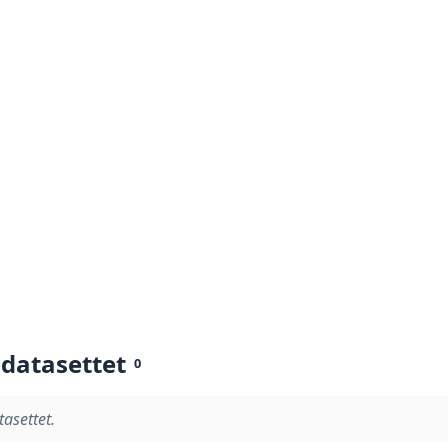
 datasettet
0
tasettet.