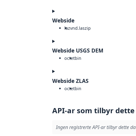
Webside
laz
vnd.laszip
Webside USGS DEM
octet
bin
Webside ZLAS
octet
bin
API-ar som tilbyr dette
Ingen registrerte API-ar tilbyr dette da