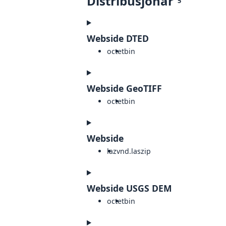
Distribusjonar
5
Webside DTED
octet
bin
Webside GeoTIFF
octet
bin
Webside
laz
vnd.laszip
Webside USGS DEM
octet
bin