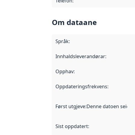
Telefon
:
Om dataane
Språk
:
Innhaldsleverandørar
:
Opphav
:
Oppdateringsfrekvens
:
Først utgjeve
:
Denne datoen seier nå
Sist oppdatert
: