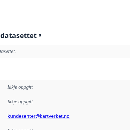
 datasettet
0
tasettet.
Ikkje oppgitt
Ikkje oppgitt
kundesenter@kartverket.no