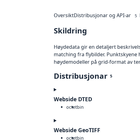
Oversikt
Distribusjonar og API-ar
5
Skildring
Høydedata gir en detaljert beskrivel
matching fra flybilder. Punktskyene 
høydemodeller på grid-format av te
Distribusjonar
5
Webside DTED
octet
bin
Webside GeoTIFF
octet
bin