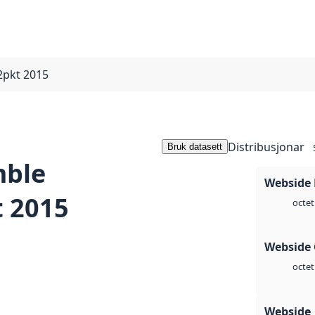
2pkt 2015
Distribusjonar
Bruk datasett
mble
Webside
 2015
octet
Webside 
octet
Webside