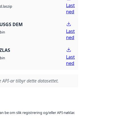
Last
d.laszip
ned
 USGS DEM
Last
bin
ned
ZLAS
Last
bin
ned
 API-ar tilbyr dette datasettet.
n be om slik registrering og/eller API-nøklar.