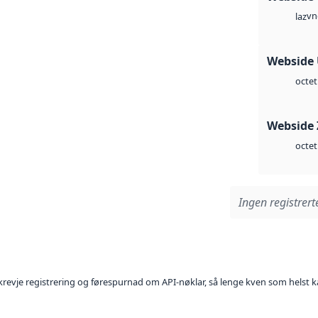
vn
laz
Webside
octet
Webside 
octet
Ingen registrerte
l krevje registrering og førespurnad om API-nøklar, så lenge kven som helst ka