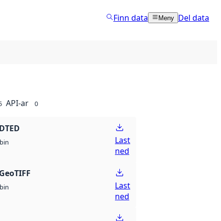
Finn data
Del data
Meny
API-ar
5
0
 DTED
Last
bin
ned
GeoTIFF
Last
bin
ned