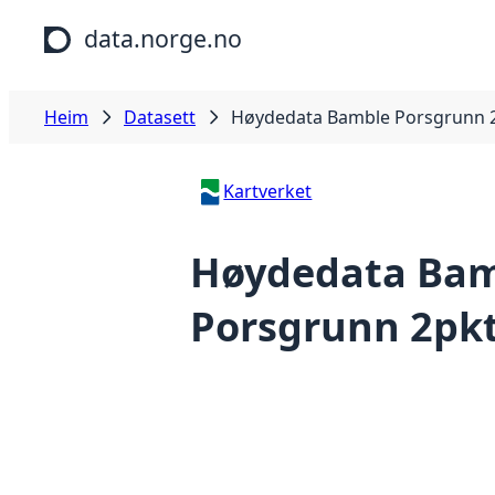
Hopp til hovudinnhald
data.norge.no
Heim
Datasett
Høydedata Bamble Porsgrunn 
Kartverket
Høydedata Ba
Porsgrunn 2pkt