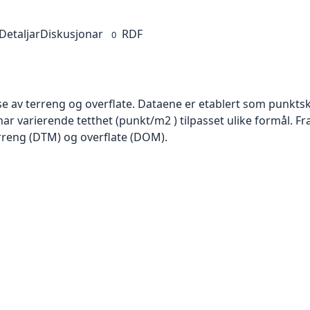
Detaljar
Diskusjonar
RDF
0
se av terreng og overflate. Dataene er etablert som punktsk
har varierende tetthet (punkt/m2 ) tilpasset ulike formål. F
rreng (DTM) og overflate (DOM).