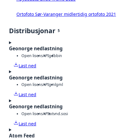
Ortofoto Sør-Varanger midlertidig ortofoto 2021
Distribusjonar
5
Geonorge nedlastning
Open lisens
API
gdb
bin
Last ned
Geonorge nedlastning
Open lisens
API
gml
gml
Last ned
Geonorge nedlastning
Open lisens
API
txt
vnd.sosi
Last ned
Atom Feed