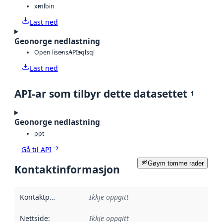
xml
bin
Last ned
Geonorge nedlastning
Open lisens
API
sql
sql
Last ned
API-ar som tilbyr dette datasettet
1
Geonorge nedlastning
ppt
Gå til API
Gøym tomme rader
Kontaktinformasjon
Kontaktpunkt
:
Ikkje oppgitt
Nettside
:
Ikkje oppgitt