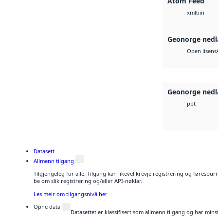
Atom Feed
bin
xml
Geonorge nedl
Open lisens
Geonorge nedl
ppt
Datasett
Allmenn tilgang
Tilgjengeleg for alle. Tilgang kan likevel krevje registrering og førespu
be om slik registrering og/eller API-nøklar.
Les meir om tilgangsnivå her
Opne data
Datasettet er klassifisert som allmenn tilgang og har mins