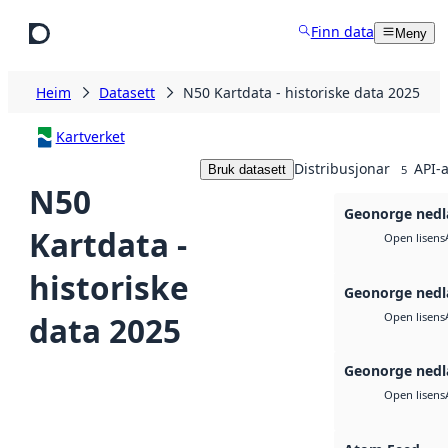
Hopp til hovudinnhald
Finn data
Meny
Heim
Datasett
N50 Kartdata - historiske data 2025
Kartverket
Distribusjonar
API-a
Bruk datasett
5
N50
Geonorge nedl
Kartdata -
Open lisens
historiske
Geonorge nedl
data 2025
Open lisens
Geonorge nedl
Open lisens