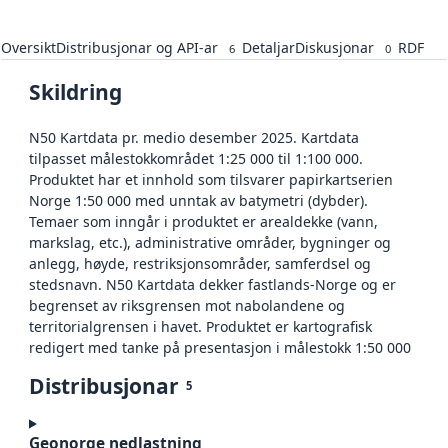
Oversikt
Distribusjonar og API-ar
Detaljar
Diskusjonar
RDF
6
0
Skildring
N50 Kartdata pr. medio desember 2025. Kartdata
tilpasset målestokkområdet 1:25 000 til 1:100 000.
Produktet har et innhold som tilsvarer papirkartserien
Norge 1:50 000 med unntak av batymetri (dybder).
Temaer som inngår i produktet er arealdekke (vann,
markslag, etc.), administrative områder, bygninger og
anlegg, høyde, restriksjonsområder, samferdsel og
stedsnavn. N50 Kartdata dekker fastlands-Norge og er
begrenset av riksgrensen mot nabolandene og
territorialgrensen i havet. Produktet er kartografisk
redigert med tanke på presentasjon i målestokk 1:50 000
Distribusjonar
5
Geonorge nedlastning