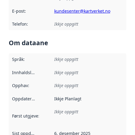
E-post
:
kundesenter@kartverket.no
Telefon
:
Ikkje oppgitt
Om dataane
Språk
:
Ikkje oppgitt
Innhaldsleverandørar
Ikkje oppgitt
:
Opphav
:
Ikkje oppgitt
Oppdateringsfrekvens
Ikkje Planlagt
:
Ikkje oppgitt
Først utgjeve
:
Denne datoen seier når dataa i dette datasettet 
Sist oppdatert
:
6. desember 2025