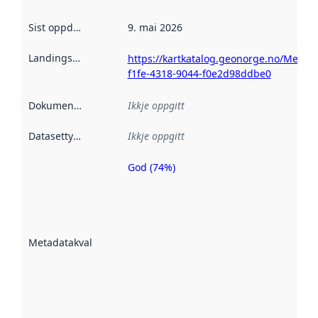
Sist oppdatert
:
9. mai 2026
Landingsside
:
https://kartkatalog.geonorge.no/Metad
f1fe-4318-9044-f0e2d98ddbe0
Dokumentasjon
:
Ikkje oppgitt
Datasettype
:
Ikkje oppgitt
God (74%)
Metadatakvalitet
er ein indikator
på kor godt
datasettene er
beskrive ved
Metadatakvalitet
:
hjelp av
metadata.
Les meir om
metadatakvalitet
her