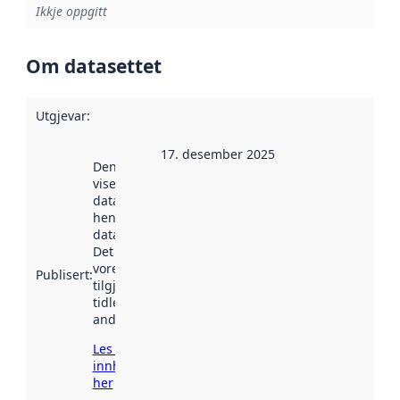
Ikkje oppgitt
Om datasettet
Utgjevar
:
17. desember 2025
Denne datoen
viser når
datasettet vart
henta inn av
data.norge.no.
Det kan ha
vore
Publisert
:
tilgjengeleg
tidlegare
andre stader.
Les meir om
innhenting
her