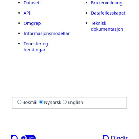
Datasett
Brukerveileiing
API
Datafellesskapet
Omgrep
Teknisk
dokumentasjon
Informasjonsmodellar
Tenester og
hendingar
Bokmål
Nynorsk
English
ei teneste frå