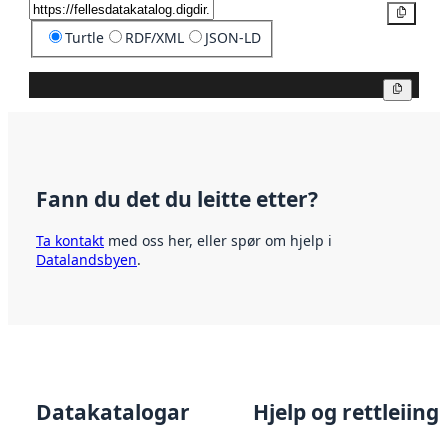
Kopier
Turtle
RDF/XML
JSON-LD
Kopier
Fann du det du leitte etter?
Ta kontakt
med oss her, eller spør om hjelp i
Datalandsbyen
.
Datakatalogar
Hjelp og rettleiing