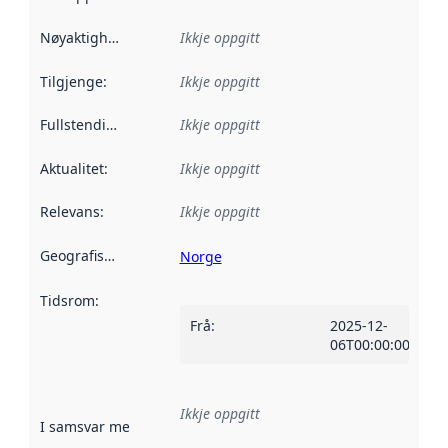
Nøyaktigheit
:
Ikkje oppgitt
Tilgjenge
:
Ikkje oppgitt
Fullstendigheit
:
Ikkje oppgitt
Aktualitet
:
Ikkje oppgitt
Relevans
:
Ikkje oppgitt
Geografisk område
:
Norge
Tidsrom
:
Frå
:
2025-12-
06T00:00:00Z
Ikkje oppgitt
I samsvar med
:
Referanse til ei implementeringsregel eller an