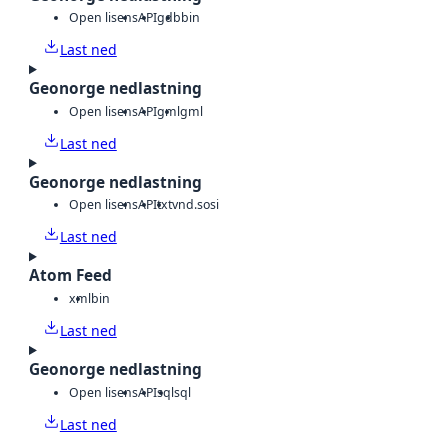
Open lisens
API
gdb
bin
Last ned
Geonorge nedlastning
Open lisens
API
gml
gml
Last ned
Geonorge nedlastning
Open lisens
API
txt
vnd.sosi
Last ned
Atom Feed
xml
bin
Last ned
Geonorge nedlastning
Open lisens
API
sql
sql
Last ned