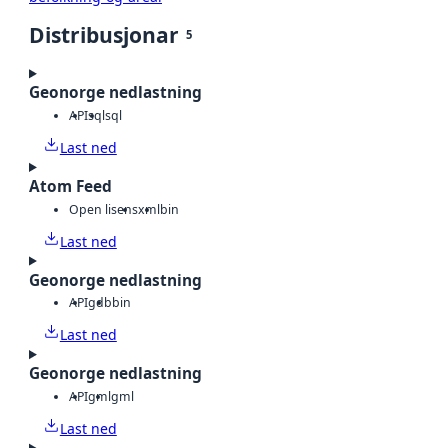
Distribusjonar
5
Geonorge nedlastning
API
sql
sql
Last ned
Atom Feed
Open lisens
xml
bin
Last ned
Geonorge nedlastning
API
gdb
bin
Last ned
Geonorge nedlastning
API
gml
gml
Last ned