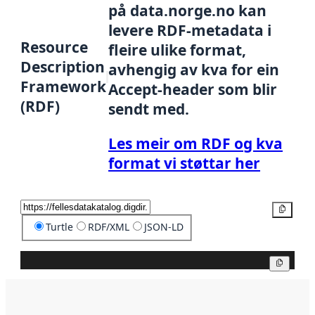
på data.norge.no kan
levere RDF-metadata i
Resource
fleire ulike format,
Description
avhengig av kva for ein
Framework
Accept-header som blir
(RDF)
sendt med.
Les meir om RDF og kva
format vi støttar her
Kopier
Turtle
RDF/XML
JSON-LD
Kopier