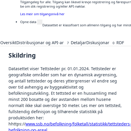
Tilgjengeleg for alle. Tilgang kan likevel krevje registrering og førespu
be om slik registrering og/eller API-nøklar.
Les meir om tilgangsnivå her
Opne data
Datasettet er klassifisert som allmenn tilgang og har mins
Oversikt
Distribusjonar og API-ar
Detaljar
Diskusjonar
RDF
7
0
Skildring
Datasettet viser Tettsteder pr. 01.01.2024. Tettsteder er
geografiske områder som har en dynamisk avgrensing,
og antall tettsteder og deres yttergrenser vil endre seg
over tid avhengig av byggeaktivitet og
befolkningsutvikling. Et tettsted er en hussamling med
minst 200 bosatte og der avstanden mellom husene
normalt ikke skal overstige 50 meter. Les mer om tettsted,
fullstendig definisjon og tilhørende statistikk på
produktsiden her:
hhttps://
www.ssb.no/befolkning/folketall/statistikk/tettsteders
befolkning-og-areal