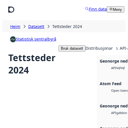
Hopp til hovudinnhald
Finn data
Meny
Heim
Datasett
Tettsteder 2024
Statistisk sentralbyrå
Distribusjonar
API-
Bruk datasett
5
Tettsteder
Geonorge ned
2024
sql
sql
API
Atom Feed
Open lisen
Geonorge ned
gdb
bin
API