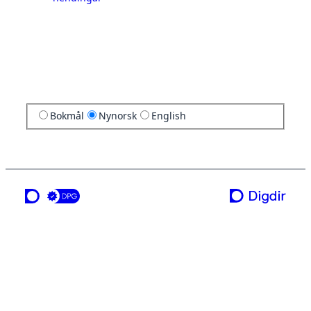
Bokmål
Nynorsk
English
ei teneste frå