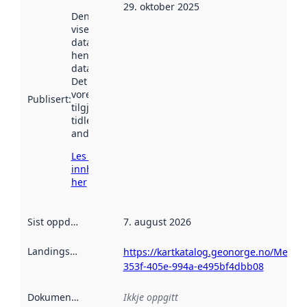
29. oktober 2025
Denne datoen
viser når
datasettet vart
henta inn av
data.norge.no.
Det kan ha
vore
Publisert
:
tilgjengeleg
tidlegare
andre stader.
Les meir om
innhenting
her
Sist oppdatert
:
7. august 2026
Landingsside
:
https://kartkatalog.geonorge.no/Metad
353f-405e-994a-e495bf4dbb08
Dokumentasjon
:
Ikkje oppgitt