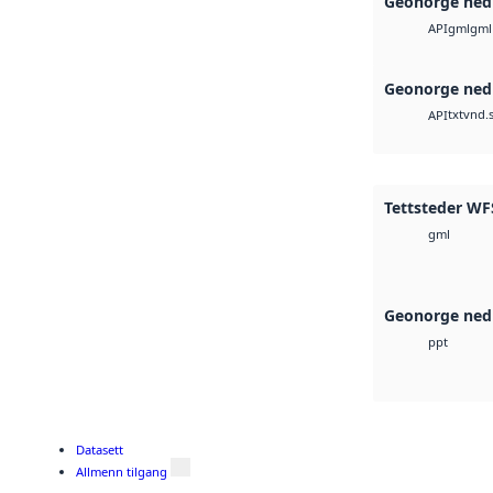
Geonorge ned
gml
gml
API
Geonorge ned
txt
vnd.s
API
Tettsteder WFS
gml
Geonorge ned
ppt
Datasett
Allmenn tilgang