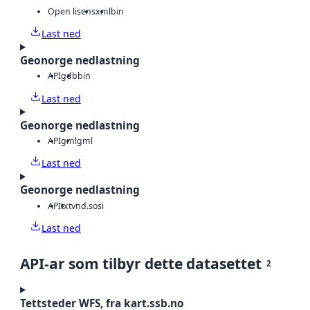
Open lisens
xml
bin
Last ned
Geonorge nedlastning
API
gdb
bin
Last ned
Geonorge nedlastning
API
gml
gml
Last ned
Geonorge nedlastning
API
txt
vnd.sosi
Last ned
API-ar som tilbyr dette datasettet
2
Tettsteder WFS, fra kart.ssb.no