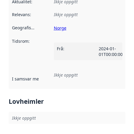
Aktualitet
:
Ikkje oppgitt
Relevans
:
Ikkje oppgitt
Geografisk område
:
Norge
Tidsrom
:
Frå
:
2024-01-
01T00:00:00Z
Ikkje oppgitt
I samsvar med
:
Referanse til ei implementeringsregel eller an
Lovheimler
Ikkje oppgitt