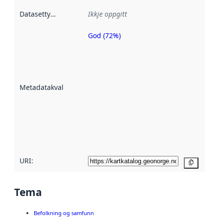
Datasettype
:
Ikkje oppgitt
God (72%)
Metadatakvalitet
er ein indikator
på kor godt
datasettene er
beskrive ved
Metadatakvalitet
:
hjelp av
metadata.
Les meir om
metadatakvalitet
her
URI:
Kopier
Tema
Befolkning og samfunn