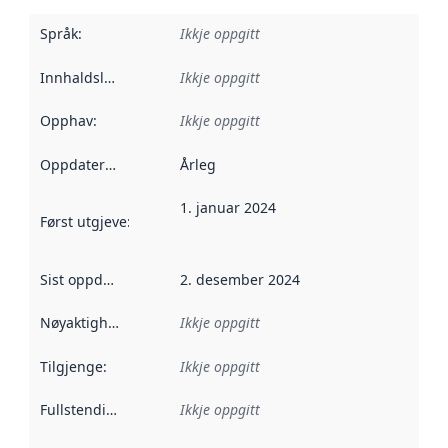
Språk
:
Ikkje oppgitt
Innhaldsleverandørar
Ikkje oppgitt
:
Opphav
:
Ikkje oppgitt
Oppdateringsfrekvens
Årleg
:
1. januar 2024
Først utgjeve
:
Denne datoen seier når dataa i dette datasettet 
Sist oppdatert
:
2. desember 2024
Nøyaktigheit
:
Ikkje oppgitt
Tilgjenge
:
Ikkje oppgitt
Fullstendigheit
:
Ikkje oppgitt