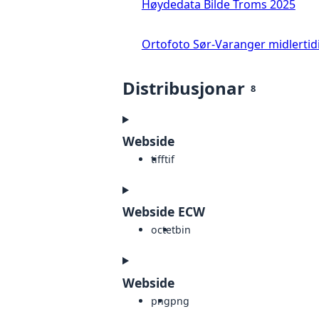
Høydedata Bilde Troms 2025
Ortofoto Sør-Varanger midlertid
Distribusjonar
8
Webside
tiff
tif
Webside ECW
octet
bin
Webside
png
png