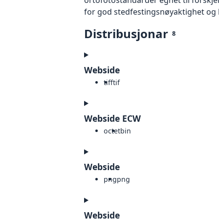
for god stedfestingsnøyaktighet og 
Distribusjonar
8
Webside
tiff
tif
Webside ECW
octet
bin
Webside
png
png
Webside