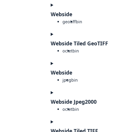
Webside
geotiff
bin
Webside Tiled GeoTIFF
octet
bin
Webside
jpeg
bin
Webside Jpeg2000
octet
bin
Webside Tiled TIFF