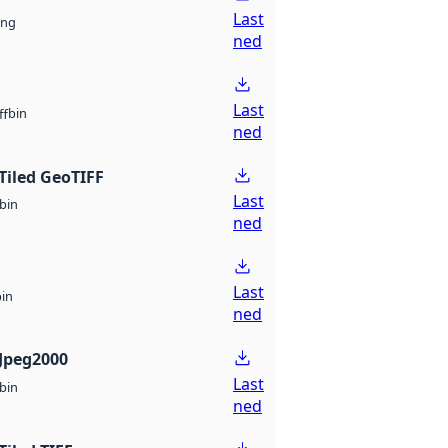
Last
ng
ned
Last
bin
ff
ned
Tiled GeoTIFF
Last
bin
ned
Last
bin
ned
Jpeg2000
Last
bin
ned