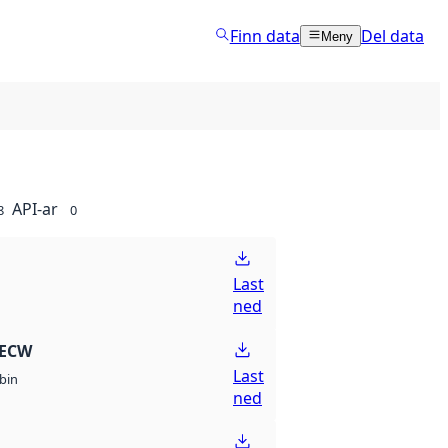
Finn data
Del data
Meny
API-ar
8
0
Last
ned
 ECW
Last
bin
ned