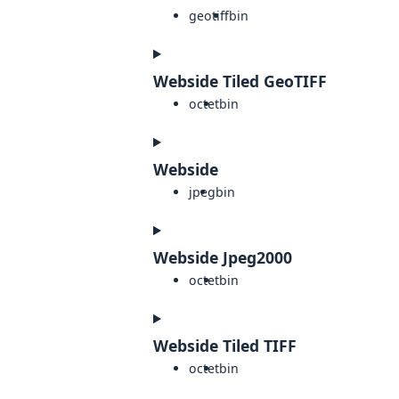
geotiff
bin
Webside Tiled GeoTIFF
octet
bin
Webside
jpeg
bin
Webside Jpeg2000
octet
bin
Webside Tiled TIFF
octet
bin