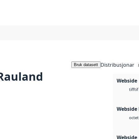
Distribusjonar
Bruk datasett
 Rauland
Webside
tif
tiff
Webside
octet
Webside