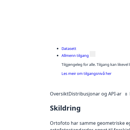
Datasett
Allmenn tilgang
Tilgjengeleg for alle. Tilgang kan likeve
Les meir om tilgangsnivå her
Oversikt
Distribusjonar og API-ar
8
Skildring
Ortofoto har samme geometriske egen
ortofotostandarder egnet til forskj