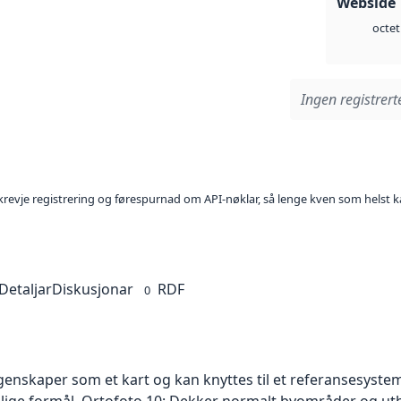
Webside 
octet
Ingen registrerte
l krevje registrering og førespurnad om API-nøklar, så lenge kven som helst ka
Detaljar
Diskusjonar
RDF
0
skaper som et kart og kan knyttes til et referansesystem. 
ellige formål. Ortofoto 10: Dekker normalt byområder og 