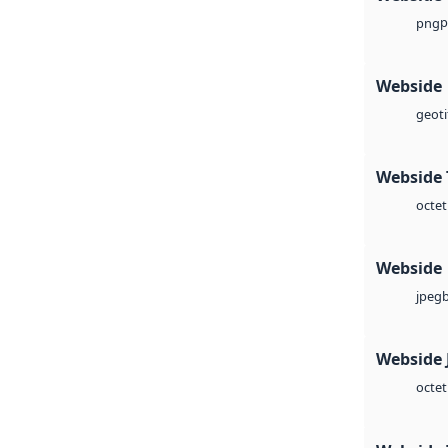
p
png
Webside
geoti
Webside 
octet
Webside
jpeg
Webside 
octet