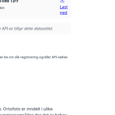
Tiled TIFF
Last
bin
ned
 API-ar tilbyr dette datasettet.
n be om slik registrering og/eller API-nøklar.
Ortofoto er inndelt i ulike
utbyggingsområder der det er behov