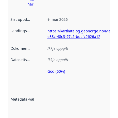
her
Sist oppdatert
:
9. mai 2026
Landingsside
:
https://kartkatalog.geonorge.no/Metad
e88c-48c3-97c5-bdcfc2626a12
Dokumentasjon
:
Ikkje oppgitt
Datasettype
:
Ikkje oppgitt
God (60%)
Metadatakvalitet
er ein indikator
på kor godt
datasettene er
beskrive ved
Metadatakvalitet
:
hjelp av
metadata.
Les meir om