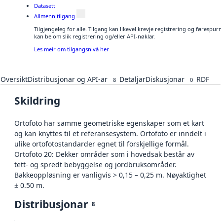
Datasett
Allmenn tilgang
Tilgjengeleg for alle. Tilgang kan likevel krevje registrering og førespu
kan be om slik registrering og/eller API-nøklar.
Les meir om tilgangsnivå her
Oversikt
Distribusjonar og API-ar
Detaljar
Diskusjonar
RDF
8
0
Skildring
Ortofoto har samme geometriske egenskaper som et kart
og kan knyttes til et referansesystem. Ortofoto er inndelt i
ulike ortofotostandarder egnet til forskjellige formål.
Ortofoto 20: Dekker områder som i hovedsak består av
tett- og spredt bebyggelse og jordbruksområder.
Bakkeoppløsning er vanligvis > 0,15 – 0,25 m. Nøyaktighet
± 0.50 m.
Distribusjonar
8