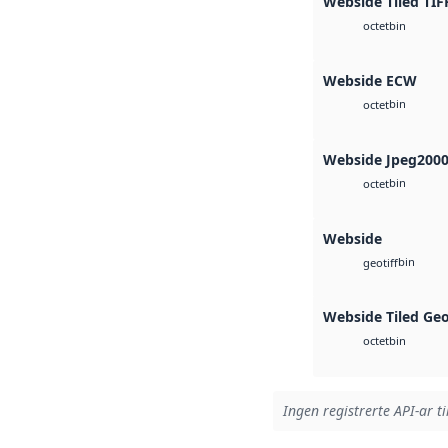
Webside Tiled TIF
bin
octet
Webside ECW
bin
octet
Webside Jpeg200
bin
octet
Webside
bin
geotiff
Webside Tiled Ge
bin
octet
Ingen registrerte API-ar ti