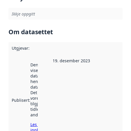
Ikkje oppgitt
Om datasettet
Utgjevar
:
19. desember 2023
Denne datoen
viser når
datasettet vart
henta inn av
data.norge.no.
Det kan ha
vore
Publisert
:
tilgjengeleg
tidlegare
andre stader.
Les meir om
innhenting