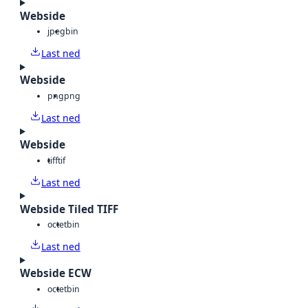
Webside
jpeg
bin
Last ned
Webside
png
png
Last ned
Webside
tiff
tif
Last ned
Webside Tiled TIFF
octet
bin
Last ned
Webside ECW
octet
bin