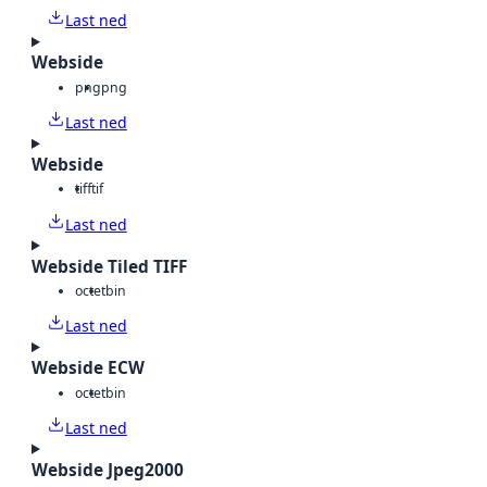
Last ned
Webside
png
png
Last ned
Webside
tiff
tif
Last ned
Webside Tiled TIFF
octet
bin
Last ned
Webside ECW
octet
bin
Last ned
Webside Jpeg2000