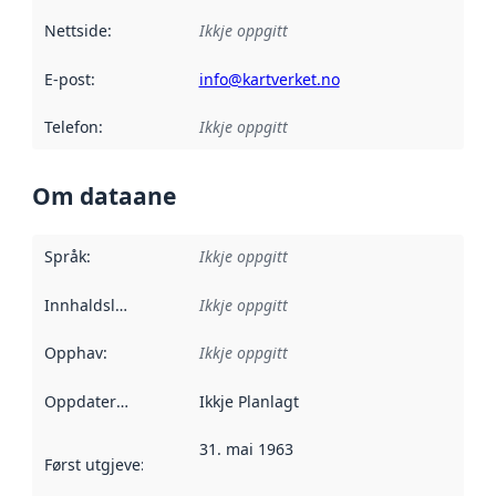
Nettside
:
Ikkje oppgitt
E-post
:
info@kartverket.no
Telefon
:
Ikkje oppgitt
Om dataane
Språk
:
Ikkje oppgitt
Innhaldsleverandørar
Ikkje oppgitt
:
Opphav
:
Ikkje oppgitt
Oppdateringsfrekvens
Ikkje Planlagt
:
31. mai 1963
Først utgjeve
:
Denne datoen seier når dataa i dette datasettet 