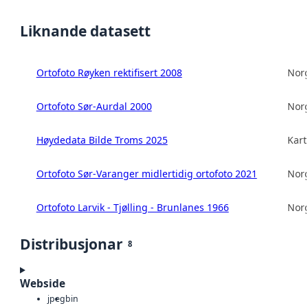
Liknande datasett
Ortofoto Røyken rektifisert 2008
Norg
Ortofoto Sør-Aurdal 2000
Norg
Høydedata Bilde Troms 2025
Kart
Ortofoto Sør-Varanger midlertidig ortofoto 2021
Norg
Ortofoto Larvik - Tjølling - Brunlanes 1966
Norg
Distribusjonar
8
Webside
jpeg
bin