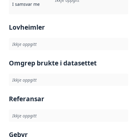
Ikkje oppgitt
I samsvar med
:
Referanse til ei implementeringsregel eller an
Lovheimler
Ikkje oppgitt
Omgrep brukte i datasettet
Ikkje oppgitt
Referansar
Ikkje oppgitt
Gebyr