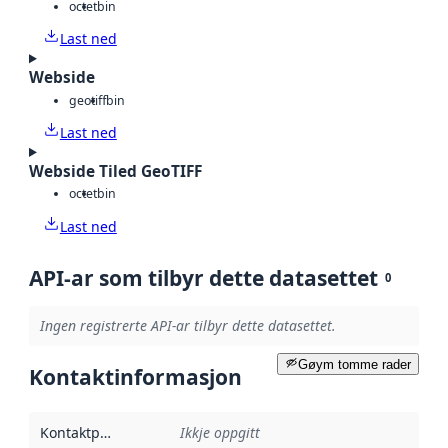
octet
bin
Last ned
Webside
geotiff
bin
Last ned
Webside Tiled GeoTIFF
octet
bin
Last ned
API-ar som tilbyr dette datasettet
0
Ingen registrerte API-ar tilbyr dette datasettet.
Gøym tomme rader
Kontaktinformasjon
Kontaktpunkt
:
Ikkje oppgitt