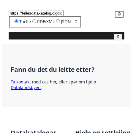
Kopier
Turtle
RDF/XML
JSON-LD
Kopier
Fann du det du leitte etter?
Ta kontakt
med oss her, eller spør om hjelp i
Datalandsbyen
.
Datakatalogar
Hjelp og rettleiing