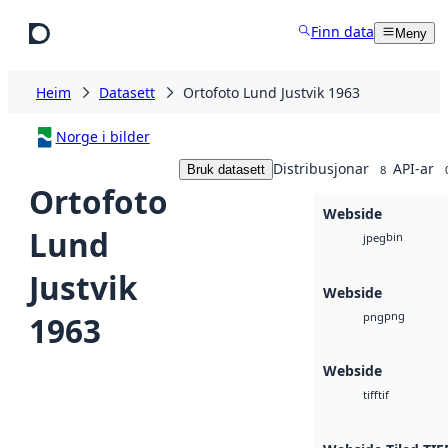
Hopp til hovudinnhald
Finn data
Meny
Heim
Datasett
Ortofoto Lund Justvik 1963
Norge i bilder
Distribusjonar
API-ar
Bruk datasett
8
Ortofoto
Webside
Lund
bin
jpeg
Justvik
Webside
png
1963
png
Webside
tif
tiff