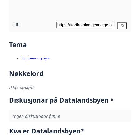
metadatakvalitet
her
URI:
Kopier
Tema
Regionar og byar
Nøkkelord
Ikkje oppgitt
Diskusjonar på Datalandsbyen
0
Ingen diskusjonar funne
Kva er Datalandsbyen?