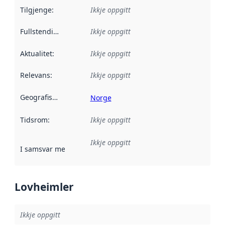
Tilgjenge
:
Ikkje oppgitt
Fullstendigheit
:
Ikkje oppgitt
Aktualitet
:
Ikkje oppgitt
Relevans
:
Ikkje oppgitt
Geografisk område
:
Norge
Tidsrom
:
Ikkje oppgitt
Ikkje oppgitt
I samsvar med
:
Referanse til ei implementeringsregel eller an
Lovheimler
Ikkje oppgitt