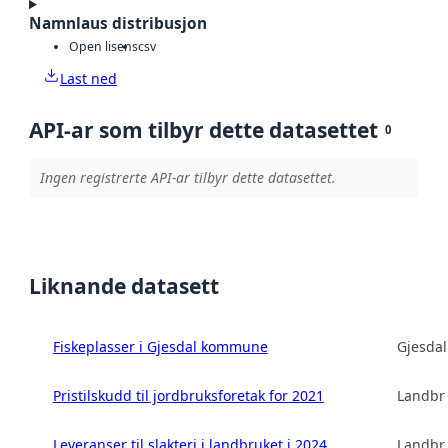
Namnlaus distribusjon
Open lisens
csv
Last ned
API-ar som tilbyr dette datasettet
0
Ingen registrerte API-ar tilbyr dette datasettet.
Liknande datasett
Fiskeplasser i Gjesdal kommune
Gjesda
Pristilskudd til jordbruksforetak for 2021
Landbru
Leveranser til slakteri i landbruket i 2024
Landbru