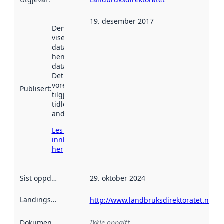
19. desember 2017
Denne datoen
viser når
datasettet vart
henta inn av
data.norge.no.
Det kan ha
vore
Publisert
:
tilgjengeleg
tidlegare
andre stader.
Les meir om
innhenting
her
Sist oppdatert
:
29. oktober 2024
Landingsside
:
http://www.landbruksdirektoratet.no/
Dokumentasjon
:
Ikkje oppgitt