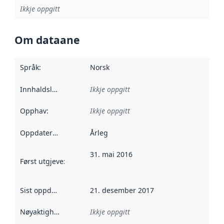
Ikkje oppgitt
Om dataane
Språk
:
Norsk
Innhaldsleverandørar
Ikkje oppgitt
:
Opphav
:
Ikkje oppgitt
Oppdateringsfrekvens
Årleg
:
31. mai 2016
Først utgjeve
:
Denne datoen seier når dataa i dette datasettet 
Sist oppdatert
:
21. desember 2017
Nøyaktigheit
:
Ikkje oppgitt