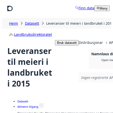
Hopp til hovudinnhald
Finn data
Meny
Heim
Datasett
Leveranser til meieri i landbruket i 201
Landbruksdirektoratet
Distribusjonar
AP
Bruk datasett
1
Leveranser
Namnlaus di
til meieri i
Open lis
landbruket
Ingen registrerte AP
i 2015
Datasett
Allmenn tilgang