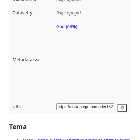
Datasettype
:
Ikkje oppgitt
God (63%)
Metadatakvalitet
er ein indikator
på kor godt
datasettene er
beskrive ved
Metadatakvalitet
:
hjelp av
metadata.
Les meir om
metadatakvalitet
her
URI:
Kopier
Tema
Jordbruk, fiskeri, skogbruk og mat
Forvaltning og offentleg sektor