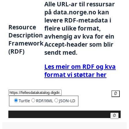
Alle URL-ar til ressursar
på data.norge.no kan
levere RDF-metadata i
Resource
fleire ulike format,
Description
avhengig av kva for ein
Framework
Accept-header som blir
(RDF)
sendt med.
Les meir om RDF og kva
format vi støttar her
Kopier
Turtle
RDF/XML
JSON-LD
Kopier