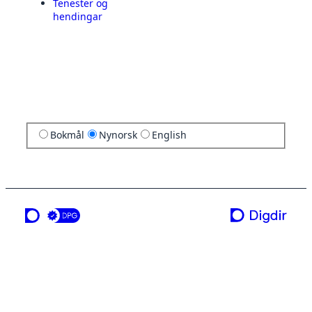
Tenester og
hendingar
Bokmål
Nynorsk
English
ei teneste frå