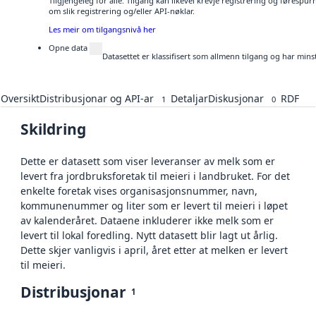
Tilgjengeleg for alle. Tilgang kan likevel krevje registrering og føresp
om slik registrering og/eller API-nøklar.
Les meir om tilgangsnivå her
Opne data
Datasettet er klassifisert som allmenn tilgang og har mins
Oversikt
Distribusjonar og API-ar
Detaljar
Diskusjonar
RDF
1
0
Skildring
Dette er datasett som viser leveranser av melk som er
levert fra jordbruksforetak til meieri i landbruket. For det
enkelte foretak vises organisasjonsnummer, navn,
kommunenummer og liter som er levert til meieri i løpet
av kalenderåret. Dataene inkluderer ikke melk som er
levert til lokal foredling. Nytt datasett blir lagt ut årlig.
Dette skjer vanligvis i april, året etter at melken er levert
til meieri.
Distribusjonar
1