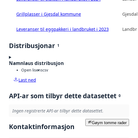
Grillplasser i Gjesdal kommune
Gjesda
Leveranser til eggpakkeri i landbruket i 2023
Landbru
Distribusjonar
1
Namnlaus distribusjon
Open lisens
csv
Last ned
API-ar som tilbyr dette datasettet
0
Ingen registrerte API-ar tilbyr dette datasettet.
Gøym tomme rader
Kontaktinformasjon