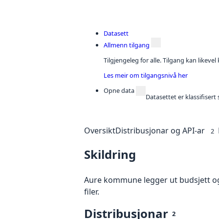
Datasett
Allmenn tilgang
Tilgjengeleg for alle. Tilgang kan likeve
Les meir om tilgangsnivå her
Opne data
Datasettet er klassifiser
Oversikt
Distribusjonar og API-ar
2
Skildring
Aure kommune legger ut budsjett og
filer.
Distribusjonar
2