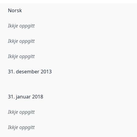
Norsk
Ikkje oppgitt
Ikkje oppgitt
Ikkje oppgitt
31. desember 2013
r dataa i dette datasettet først blei utgitt. Det kan ha skje
31. januar 2018
Ikkje oppgitt
Ikkje oppgitt