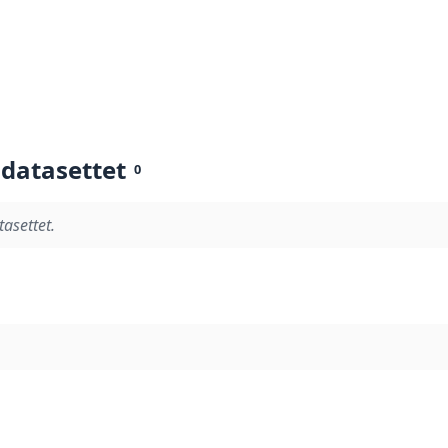
 datasettet
0
tasettet.