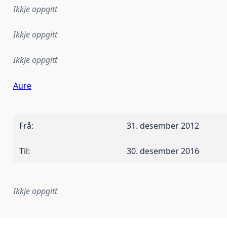
Ikkje oppgitt
Ikkje oppgitt
Ikkje oppgitt
Aure
Frå
:
31. desember 2012
Til
:
30. desember 2016
Ikkje oppgitt
lementeringsregel eller anna spesifikasjon som ligg til grun