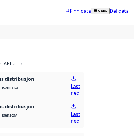
Finn data
Del data
Meny
API-ar
2
0
 distribusjon
Last
xlsx
lisens
ned
 distribusjon
Last
csv
lisens
ned