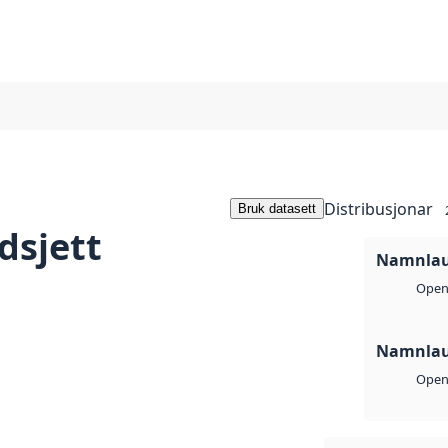
Distribusjonar
Bruk datasett
dsjett
Namnlaus
Open 
Namnlaus
Open 