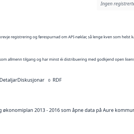
Ingen registrerte
l krevje registrering og førespurnad om API-nøklar, så lenge kven som helst ka
t som allmenn tilgang og har minst éi distribuering med godkjend open lisen
Detaljar
Diskusjonar
RDF
0
 økonomiplan 2013 - 2016 som åpne data på Aure kommunes