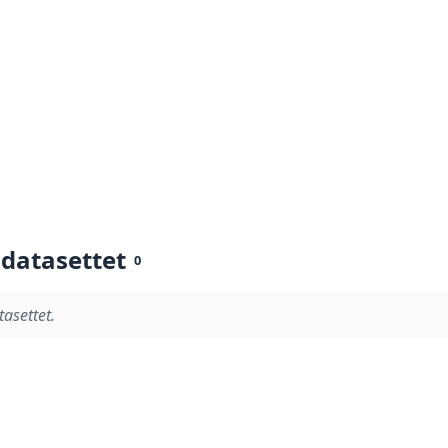
 datasettet
0
tasettet.