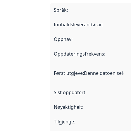
Språk
:
Innhaldsleverandørar
:
Opphav
:
Oppdateringsfrekvens
:
Først utgjeve
:
Denne datoen seier nå
Sist oppdatert
:
Nøyaktigheit
:
Tilgjenge
: