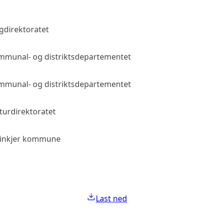
gdirektoratet
Allmenn tilgang
munal- og distriktsdepartementet
Allmenn tilgang
munal- og distriktsdepartementet
Allmenn tilgang
turdirektoratet
Allmenn tilgang
einkjer kommune
Allmenn tilgang
Last ned