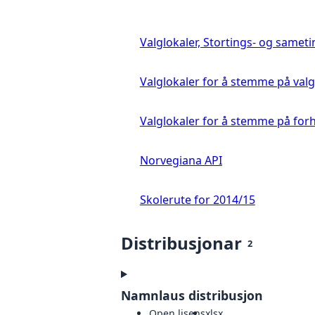
Valglokaler, Stortings- og samet
Valglokaler for å stemme på val
Valglokaler for å stemme på for
Norvegiana API
Skolerute for 2014/15
Distribusjonar
2
Namnlaus distribusjon
Open lisens
xlsx