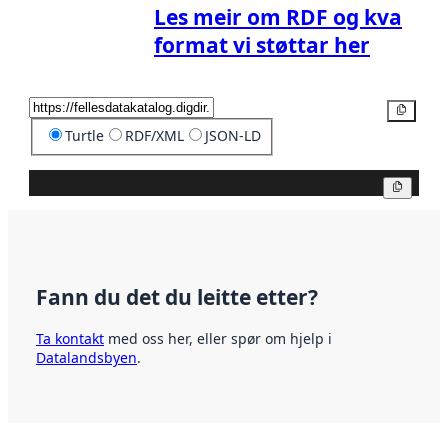
Les meir om RDF og kva
format vi støttar her
Kopier
Turtle
RDF/XML
JSON-LD
Kopier
Fann du det du leitte etter?
Ta kontakt
med oss her, eller spør om hjelp i
Datalandsbyen
.