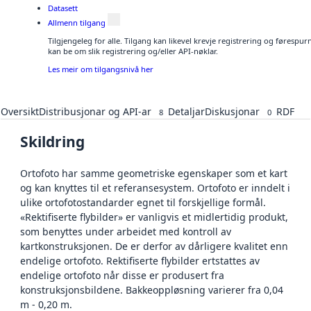
Datasett
Allmenn tilgang
Tilgjengeleg for alle. Tilgang kan likevel krevje registrering og førespu
kan be om slik registrering og/eller API-nøklar.
Les meir om tilgangsnivå her
Oversikt
Distribusjonar og API-ar
Detaljar
Diskusjonar
RDF
8
0
Skildring
Ortofoto har samme geometriske egenskaper som et kart
og kan knyttes til et referansesystem. Ortofoto er inndelt i
ulike ortofotostandarder egnet til forskjellige formål.
«Rektifiserte flybilder» er vanligvis et midlertidig produkt,
som benyttes under arbeidet med kontroll av
kartkonstruksjonen. De er derfor av dårligere kvalitet enn
endelige ortofoto. Rektifiserte flybilder ertstattes av
endelige ortofoto når disse er produsert fra
konstruksjonsbildene. Bakkeoppløsning varierer fra 0,04
m - 0,20 m.