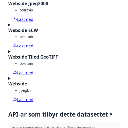
Webside Jpeg2000
octet
bin
Last ned
Webside ECW
octet
bin
Last ned
Webside Tiled GeoTIFF
octet
bin
Last ned
Webside
jpeg
bin
Last ned
API-ar som tilbyr dette datasettet
0
Ingen registrerte API-ar tilbyr dette datasettet.