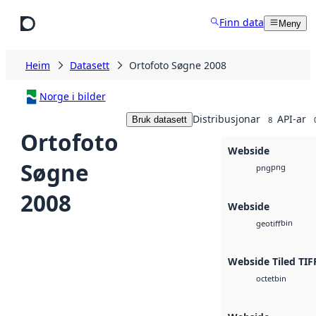
Hopp til hovudinnhald
Finn data
Meny
Heim
Datasett
Ortofoto Søgne 2008
Norge i bilder
Distribusjonar
API-ar
Bruk datasett
8
Ortofoto
Webside
Søgne
png
png
2008
Webside
bin
geotiff
Webside Tiled TIF
bin
octet