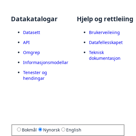
Datakatalogar
Hjelp og rettleiing
Datasett
Brukerveileiing
API
Datafellesskapet
Omgrep
Teknisk
dokumentasjon
Informasjonsmodellar
Tenester og
hendingar
Bokmål
Nynorsk
English