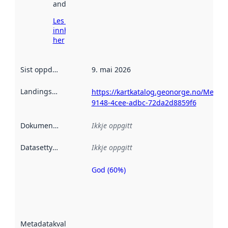
andre stader.
Les meir om
innhenting
her
Sist oppdatert
:
9. mai 2026
Landingsside
:
https://kartkatalog.geonorge.no/Metada
9148-4cee-adbc-72da2d8859f6
Dokumentasjon
:
Ikkje oppgitt
Datasettype
:
Ikkje oppgitt
God (60%)
Metadatakvalitet
er ein indikator
på kor godt
datasettene er
beskrive ved
Metadatakvalitet
:
hjelp av