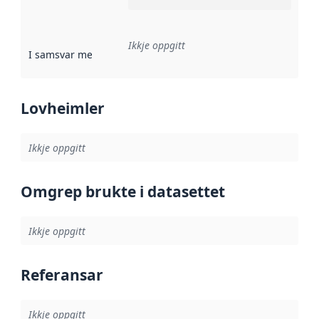
Ikkje oppgitt
I samsvar med
:
Referanse til ei implementeringsregel eller an
Lovheimler
Ikkje oppgitt
Omgrep brukte i datasettet
Ikkje oppgitt
Referansar
Ikkje oppgitt