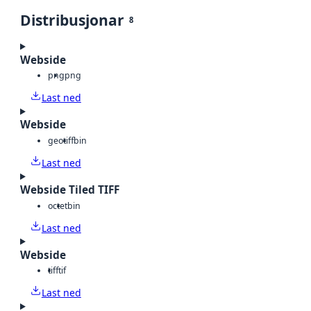
Distribusjonar
8
Webside
png
png
Last ned
Webside
geotiff
bin
Last ned
Webside Tiled TIFF
octet
bin
Last ned
Webside
tiff
tif
Last ned