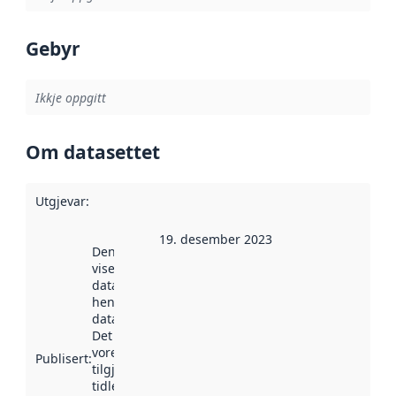
Gebyr
Ikkje oppgitt
Om datasettet
Utgjevar
:
19. desember 2023
Denne datoen
viser når
datasettet vart
henta inn av
data.norge.no.
Det kan ha
vore
Publisert
:
tilgjengeleg
tidlegare