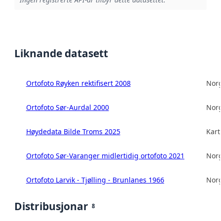
Liknande datasett
Ortofoto Røyken rektifisert 2008
Norg
Ortofoto Sør-Aurdal 2000
Norg
Høydedata Bilde Troms 2025
Kart
Ortofoto Sør-Varanger midlertidig ortofoto 2021
Norg
Ortofoto Larvik - Tjølling - Brunlanes 1966
Norg
Distribusjonar
8