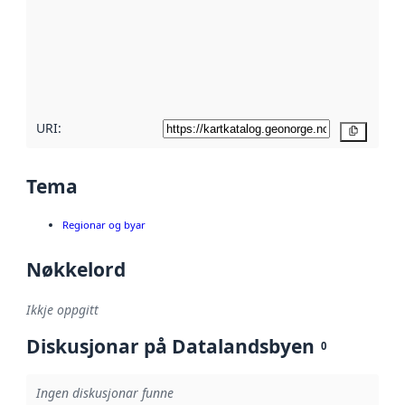
metadata.
Les meir om
metadatakvalitet
her
URI:
Kopier
Tema
Regionar og byar
Nøkkelord
Ikkje oppgitt
Diskusjonar på Datalandsbyen
0
Ingen diskusjonar funne