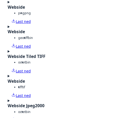
Webside
png
png
Last ned
Webside
geotiff
bin
Last ned
Webside Tiled TIFF
octet
bin
Last ned
Webside
tiff
tif
Last ned
Webside Jpeg2000
octet
bin