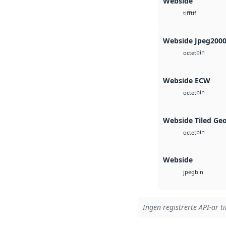
Webside
tif
tiff
Webside Jpeg200
bin
octet
Webside ECW
bin
octet
Webside Tiled Ge
bin
octet
Webside
bin
jpeg
Ingen registrerte API-ar ti