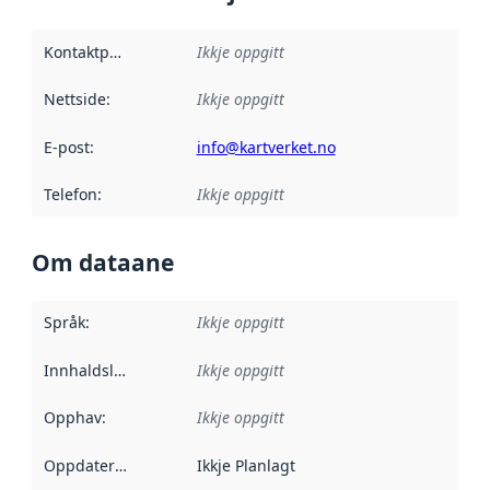
Kontaktpunkt
:
Ikkje oppgitt
Nettside
:
Ikkje oppgitt
E-post
:
info@kartverket.no
Telefon
:
Ikkje oppgitt
Om dataane
Språk
:
Ikkje oppgitt
Innhaldsleverandørar
Ikkje oppgitt
:
Opphav
:
Ikkje oppgitt
Oppdateringsfrekvens
Ikkje Planlagt
: