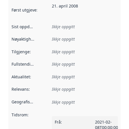
21. april 2008
Først utgjeve
:
Denne datoen seier når dataa i dette datasettet 
Sist oppdatert
:
Ikkje oppgitt
Nøyaktigheit
:
Ikkje oppgitt
Tilgjenge
:
Ikkje oppgitt
Fullstendigheit
:
Ikkje oppgitt
Aktualitet
:
Ikkje oppgitt
Relevans
:
Ikkje oppgitt
Geografisk område
:
Ikkje oppgitt
Tidsrom
:
Frå
:
2021-02-
08T00:00:00Z