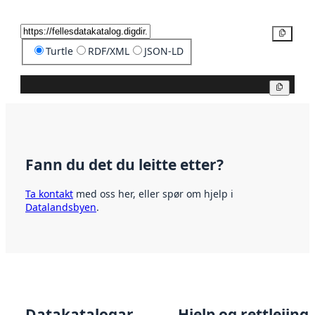
Kopier
Turtle
RDF/XML
JSON-LD
Kopier
Fann du det du leitte etter?
Ta kontakt
med oss her, eller spør om hjelp i
Datalandsbyen
.
Datakatalogar
Hjelp og rettleiing