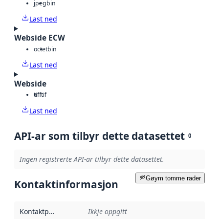
jpeg
bin
Last ned
Webside ECW
octet
bin
Last ned
Webside
tiff
tif
Last ned
API-ar som tilbyr dette datasettet
0
Ingen registrerte API-ar tilbyr dette datasettet.
Gøym tomme rader
Kontaktinformasjon
Kontaktpunkt
:
Ikkje oppgitt