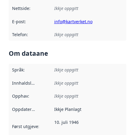
Nettside
:
Ikkje oppgitt
E-post
:
info@kartverket.no
Telefon
:
Ikkje oppgitt
Om dataane
Språk
:
Ikkje oppgitt
Innhaldsleverandørar
Ikkje oppgitt
:
Opphav
:
Ikkje oppgitt
Oppdateringsfrekvens
Ikkje Planlagt
:
10. juli 1946
Først utgjeve
:
Denne datoen seier når dataa i dette datasettet 