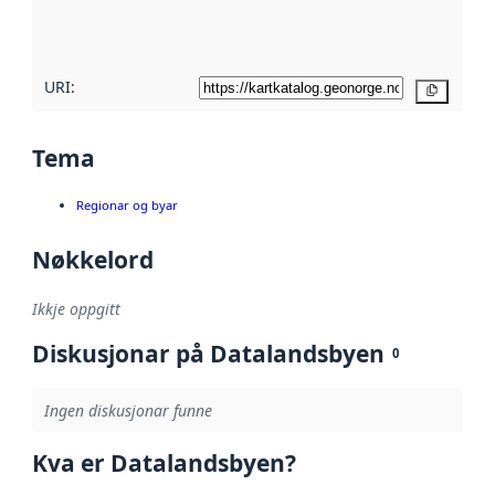
metadatakvalitet
her
URI:
Kopier
Tema
Regionar og byar
Nøkkelord
Ikkje oppgitt
Diskusjonar på Datalandsbyen
0
Ingen diskusjonar funne
Kva er Datalandsbyen?