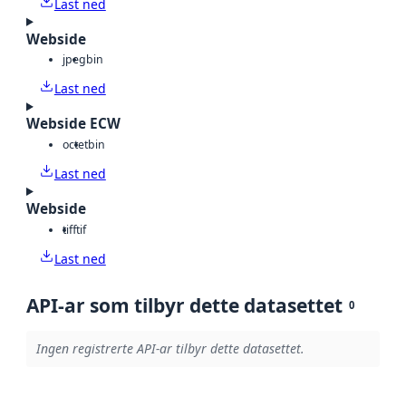
Last ned
Webside
jpeg
bin
Last ned
Webside ECW
octet
bin
Last ned
Webside
tiff
tif
Last ned
API-ar som tilbyr dette datasettet
0
Ingen registrerte API-ar tilbyr dette datasettet.