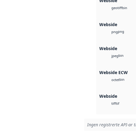
Webside
bin
geotiff
Webside
png
png
Webside
bin
jpeg
Webside ECW
bin
octet
Webside
tif
tiff
Ingen registrerte API-ar t