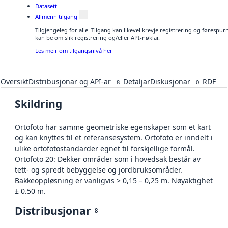
Datasett
Allmenn tilgang
Tilgjengeleg for alle. Tilgang kan likevel krevje registrering og førespu
kan be om slik registrering og/eller API-nøklar.
Les meir om tilgangsnivå her
Oversikt
Distribusjonar og API-ar
Detaljar
Diskusjonar
RDF
8
0
Skildring
Ortofoto har samme geometriske egenskaper som et kart
og kan knyttes til et referansesystem. Ortofoto er inndelt i
ulike ortofotostandarder egnet til forskjellige formål.
Ortofoto 20: Dekker områder som i hovedsak består av
tett- og spredt bebyggelse og jordbruksområder.
Bakkeoppløsning er vanligvis > 0,15 – 0,25 m. Nøyaktighet
± 0.50 m.
Distribusjonar
8