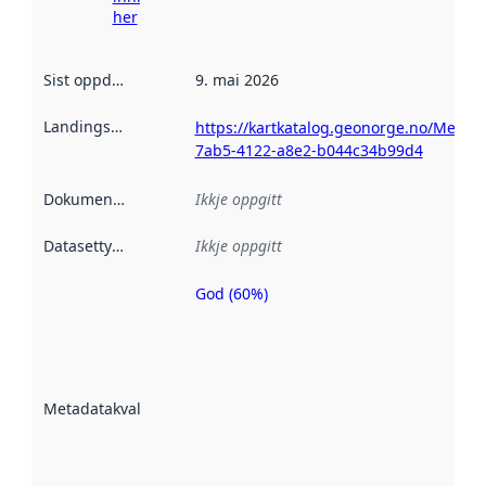
her
Sist oppdatert
:
9. mai 2026
Landingsside
:
https://kartkatalog.geonorge.no/Metad
7ab5-4122-a8e2-b044c34b99d4
Dokumentasjon
:
Ikkje oppgitt
Datasettype
:
Ikkje oppgitt
God (60%)
Metadatakvalitet
er ein indikator
på kor godt
datasettene er
beskrive ved
Metadatakvalitet
:
hjelp av
metadata.
Les meir om