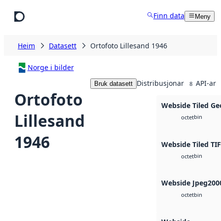
Hopp til hovudinnhald
Finn data
Meny
Heim
Datasett
Ortofoto Lillesand 1946
Norge i bilder
Distribusjonar
API-ar
Bruk datasett
8
Ortofoto
Webside Tiled Ge
Lillesand
bin
octet
1946
Webside Tiled TI
bin
octet
Webside Jpeg200
bin
octet