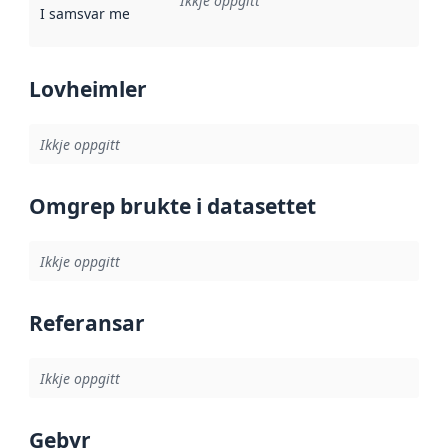
Ikkje oppgitt
I samsvar med
:
Referanse til ei implementeringsregel eller an
Lovheimler
Ikkje oppgitt
Omgrep brukte i datasettet
Ikkje oppgitt
Referansar
Ikkje oppgitt
Gebyr