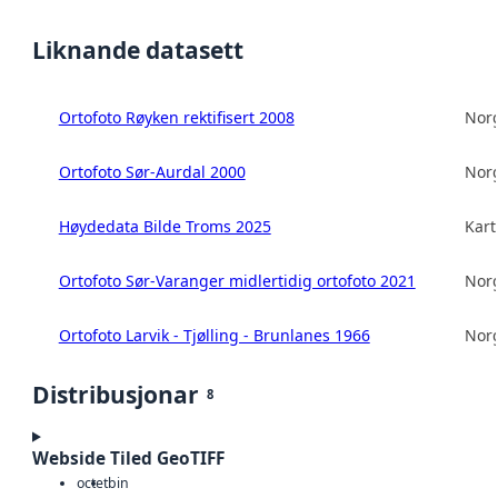
Liknande datasett
Ortofoto Røyken rektifisert 2008
Norg
Ortofoto Sør-Aurdal 2000
Norg
Høydedata Bilde Troms 2025
Kart
Ortofoto Sør-Varanger midlertidig ortofoto 2021
Norg
Ortofoto Larvik - Tjølling - Brunlanes 1966
Norg
Distribusjonar
8
Webside Tiled GeoTIFF
octet
bin