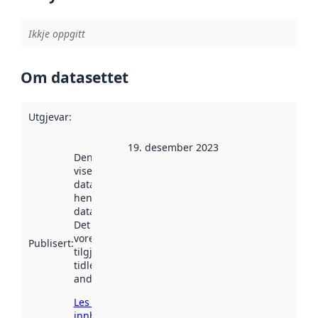
Ikkje oppgitt
Om datasettet
Utgjevar
:
19. desember 2023
Denne datoen
viser når
datasettet vart
henta inn av
data.norge.no.
Det kan ha
vore
Publisert
:
tilgjengeleg
tidlegare
andre stader.
Les meir om
innhenting