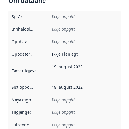
Om dataane
Språk
:
Ikkje oppgitt
Innhaldsleverandørar
Ikkje oppgitt
:
Opphav
:
Ikkje oppgitt
Oppdateringsfrekvens
Ikkje Planlagt
:
19. august 2022
Først utgjeve
:
Denne datoen seier når dataa i dette datasettet 
Sist oppdatert
:
18. august 2022
Nøyaktigheit
:
Ikkje oppgitt
Tilgjenge
:
Ikkje oppgitt
Fullstendigheit
:
Ikkje oppgitt