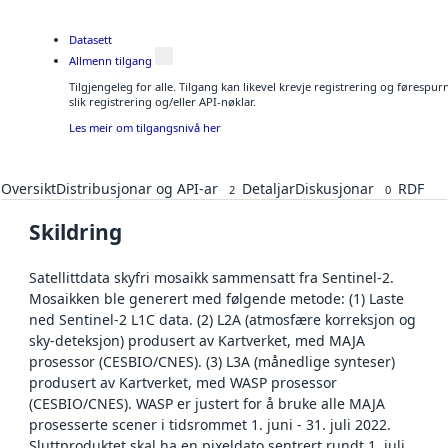
Datasett
Allmenn tilgang
Tilgjengeleg for alle. Tilgang kan likevel krevje registrering og føresp
slik registrering og/eller API-nøklar.
Les meir om tilgangsnivå her
Oversikt
Distribusjonar og API-ar
Detaljar
Diskusjonar
RDF
2
0
Skildring
Satellittdata skyfri mosaikk sammensatt fra Sentinel-2.
Mosaikken ble generert med følgende metode: (1) Laste
ned Sentinel-2 L1C data. (2) L2A (atmosfære korreksjon og
sky-deteksjon) produsert av Kartverket, med MAJA
prosessor (CESBIO/CNES). (3) L3A (månedlige synteser)
produsert av Kartverket, med WASP prosessor
(CESBIO/CNES). WASP er justert for å bruke alle MAJA
prosesserte scener i tidsrommet 1. juni - 31. juli 2022.
Sluttproduktet skal ha en pixeldato sentrert rundt 1. juli.