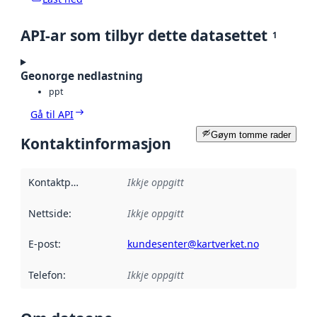
API-ar som tilbyr dette datasettet
1
Geonorge nedlastning
ppt
Gå til API
Gøym tomme rader
Kontaktinformasjon
Kontaktpunkt
:
Ikkje oppgitt
Nettside
:
Ikkje oppgitt
E-post
:
kundesenter@kartverket.no
Telefon
:
Ikkje oppgitt