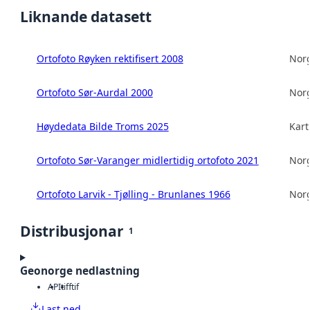
Liknande datasett
Ortofoto Røyken rektifisert 2008
Norg
Ortofoto Sør-Aurdal 2000
Norg
Høydedata Bilde Troms 2025
Kart
Ortofoto Sør-Varanger midlertidig ortofoto 2021
Norg
Ortofoto Larvik - Tjølling - Brunlanes 1966
Norg
Distribusjonar
1
Geonorge nedlastning
API
tiff
tif
Last ned