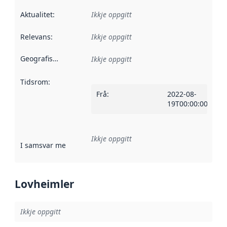
Aktualitet
:
Ikkje oppgitt
Relevans
:
Ikkje oppgitt
Geografisk område
:
Ikkje oppgitt
Tidsrom
:
Frå
:
2022-08-
19T00:00:00Z
Ikkje oppgitt
I samsvar med
:
Referanse til ei implementeringsregel eller an
Lovheimler
Ikkje oppgitt