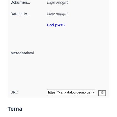
Dokumentasjon
:
Ikkje oppgitt
Datasettype
:
Ikkje oppgitt
God (54%)
Metadatakvalitet
er ein indikator
på kor godt
datasettene er
beskrive ved
Metadatakvalitet
:
hjelp av
metadata.
Les meir om
metadatakvalitet
her
URI:
Kopier
Tema