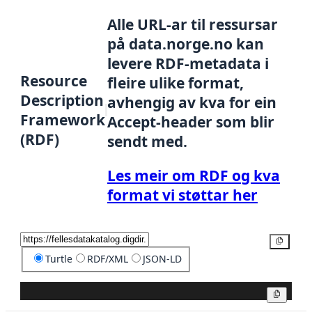
Alle URL-ar til ressursar
på data.norge.no kan
levere RDF-metadata i
Resource
fleire ulike format,
Description
avhengig av kva for ein
Framework
Accept-header som blir
(RDF)
sendt med.
Les meir om RDF og kva
format vi støttar her
Kopier
Turtle
RDF/XML
JSON-LD
Kopier