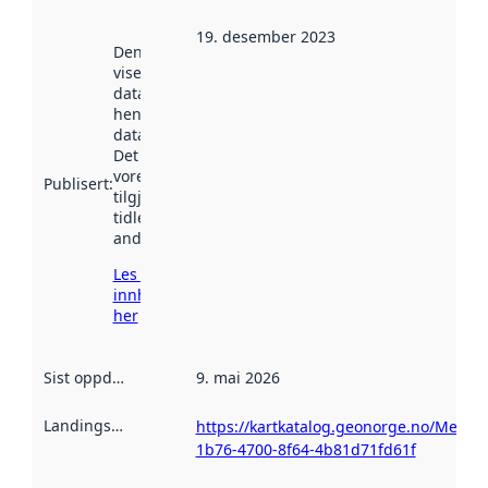
19. desember 2023
Denne datoen
viser når
datasettet vart
henta inn av
data.norge.no.
Det kan ha
vore
Publisert
:
tilgjengeleg
tidlegare
andre stader.
Les meir om
innhenting
her
Sist oppdatert
:
9. mai 2026
Landingsside
:
https://kartkatalog.geonorge.no/Metad
1b76-4700-8f64-4b81d71fd61f