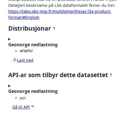
Detaljert beskrivelse på L3A dataformatet finner du her:
https://labo.obs-mip.fr/multitemp/theias-l3a-product-
format/#English
Distribusjonar
1
Geonorge nedlastning
API
tiff
tif
Last ned
API-ar som tilbyr dette datasettet
1
Geonorge nedlastning
ppt
Gå til API