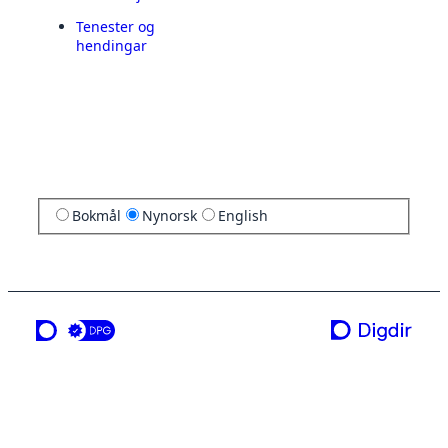
Tenester og
hendingar
Bokmål
Nynorsk
English
ei teneste frå