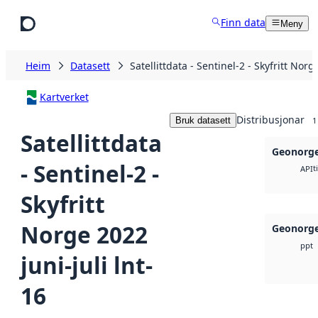
Hopp til hovudinnhald
Finn data
Meny
Heim
Datasett
Satellittdata - Sentinel-2 - Skyfritt Norg
Kartverket
Distribusjonar
Bruk datasett
1
Satellittdata
Geonorge
- Sentinel-2 -
t
API
Skyfritt
Norge 2022
Geonorge
ppt
juni-juli lnt-
16