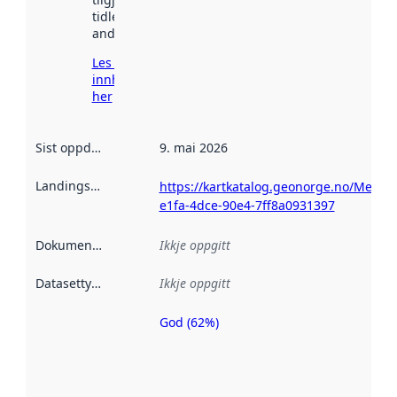
tidlegare
andre stader.
Les meir om
innhenting
her
Sist oppdatert
:
9. mai 2026
Landingsside
:
https://kartkatalog.geonorge.no/Metad
e1fa-4dce-90e4-7ff8a0931397
Dokumentasjon
:
Ikkje oppgitt
Datasettype
:
Ikkje oppgitt
God (62%)
Metadatakvalitet
er ein indikator
på kor godt
datasettene er