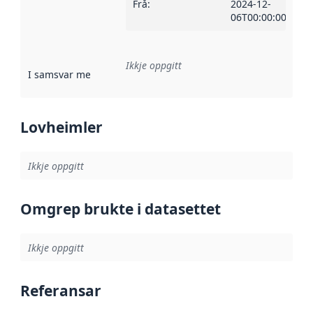
Frå
:
2024-12-
06T00:00:00Z
Ikkje oppgitt
I samsvar med
:
Referanse til ei implementeringsregel eller an
Lovheimler
Ikkje oppgitt
Omgrep brukte i datasettet
Ikkje oppgitt
Referansar