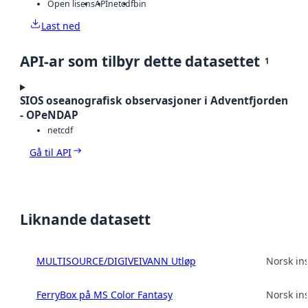
Open lisens
API
netcdf
bin
Last ned
API-ar som tilbyr dette datasettet
1
SIOS oseanografisk observasjoner i Adventfjorden
- OPeNDAP
netcdf
Gå til API
Liknande datasett
MULTISOURCE/DIGIVEIVANN Utløp
Norsk ins
FerryBox på MS Color Fantasy
Norsk ins