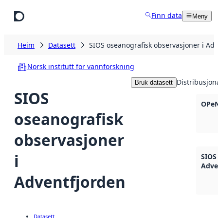
Hopp til hovudinnhald
Finn data
Meny
Heim
Datasett
SIOS oseanografisk observasjoner i Ad
Norsk institutt for vannforskning
Distribusjon
Bruk datasett
SIOS
OPe
oseanografisk
observasjoner
i
SIOS
Adve
Adventfjorden
Datasett