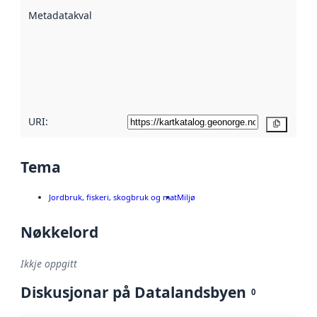
beskrive ved
Metadatakvalitet
:
hjelp av
metadata.
Les meir om
metadatakvalitet
her
URI:
Kopier
Tema
Jordbruk, fiskeri, skogbruk og mat
Miljø
Nøkkelord
Ikkje oppgitt
Diskusjonar på Datalandsbyen
0