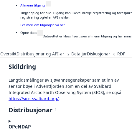
Allmenn tilgang
Tilgjengeleg for alle. Tilgang kan likevel krevje registrering og førespu
registrering og/eller API-nøklar.
Les meir om tilgangsnivå her
Opne data
Datasettet er klassifisert som allmenn tilgang og har mins
Oversikt
Distribusjonar og API-ar
Detaljar
Diskusjonar
RDF
2
0
Skildring
Langtidsmålinger av sjøvannsegenskaper samlet inn av
sensor bøye i Adventfjorden som en del av Svalbard
Integrated Arctic Earth Observing System (SIOS), se også
https://sios-svalbard.org/
.
Distribusjonar
1
OPeNDAP