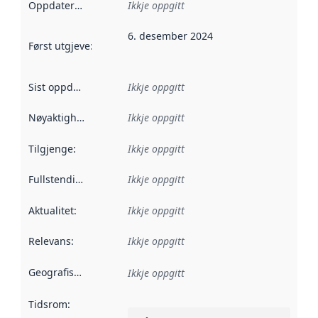
Oppdateringsfrekvens
Ikkje oppgitt
:
6. desember 2024
Først utgjeve
:
Denne datoen seier når dataa i dette datasettet 
Sist oppdatert
:
Ikkje oppgitt
Nøyaktigheit
:
Ikkje oppgitt
Tilgjenge
:
Ikkje oppgitt
Fullstendigheit
:
Ikkje oppgitt
Aktualitet
:
Ikkje oppgitt
Relevans
:
Ikkje oppgitt
Geografisk område
:
Ikkje oppgitt
Tidsrom
: