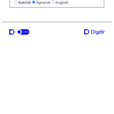
Bokmål
Nynorsk
English
ei teneste frå