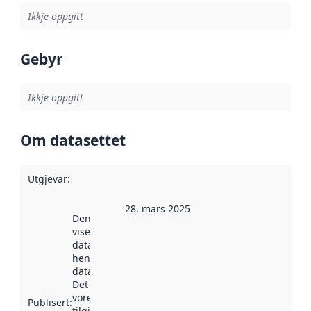
Ikkje oppgitt
Gebyr
Ikkje oppgitt
Om datasettet
Utgjevar
:
28. mars 2025
Denne datoen
viser når
datasettet vart
henta inn av
data.norge.no.
Det kan ha
vore
Publisert
:
tilgjengeleg