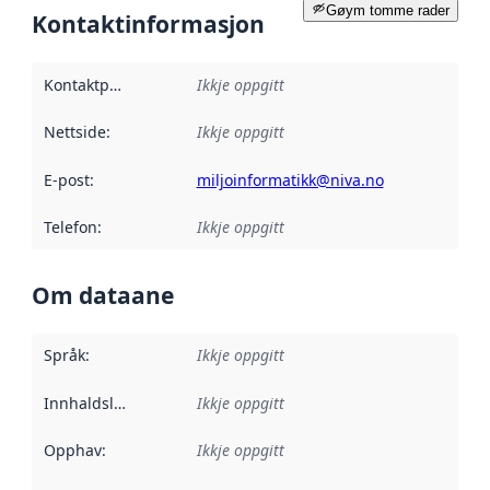
Gøym tomme rader
Kontaktinformasjon
Kontaktpunkt
:
Ikkje oppgitt
Nettside
:
Ikkje oppgitt
E-post
:
miljoinformatikk@niva.no
Telefon
:
Ikkje oppgitt
Om dataane
Språk
:
Ikkje oppgitt
Innhaldsleverandørar
Ikkje oppgitt
:
Opphav
:
Ikkje oppgitt