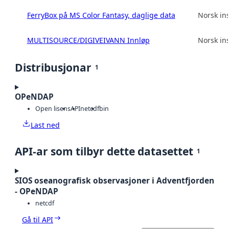
FerryBox på MS Color Fantasy, daglige data
Norsk ins
MULTISOURCE/DIGIVEIVANN Innløp
Norsk ins
Distribusjonar
1
OPeNDAP
Open lisens
API
netcdf
bin
Last ned
API-ar som tilbyr dette datasettet
1
SIOS oseanografisk observasjoner i Adventfjorden
- OPeNDAP
netcdf
Gå til API