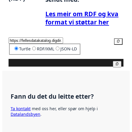
Les meir om RDF og kva
format vi støttar her
Kopier
Turtle
RDF/XML
JSON-LD
Kopier
Fann du det du leitte etter?
Ta kontakt
med oss her, eller spør om hjelp i
Datalandsbyen
.