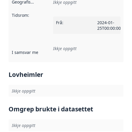
Geografisk område
:
Ikkje oppgitt
Tidsrom
:
Frå
:
2024-01-
25T00:00:00Z
Ikkje oppgitt
I samsvar med
:
Referanse til ei implementeringsregel eller an
Lovheimler
Ikkje oppgitt
Omgrep brukte i datasettet
Ikkje oppgitt