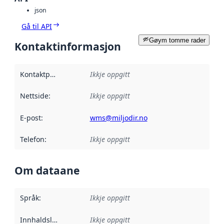
json
Gå til API
Gøym tomme rader
Kontaktinformasjon
Kontaktpunkt
:
Ikkje oppgitt
Nettside
:
Ikkje oppgitt
E-post
:
wms@miljodir.no
Telefon
:
Ikkje oppgitt
Om dataane
Språk
:
Ikkje oppgitt
Innhaldsleverandørar
Ikkje oppgitt
: