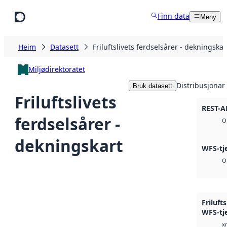
Hopp til hovudinnhald
Finn data
Meny
Heim
Datasett
Friluftslivets ferdselsårer - dekningskar
Miljødirektoratet
Distribusjonar
Bruk datasett
Friluftslivets
REST-A
ferdselsårer -
O
dekningskart
WFS-tj
O
Friluft
WFS-tj
x