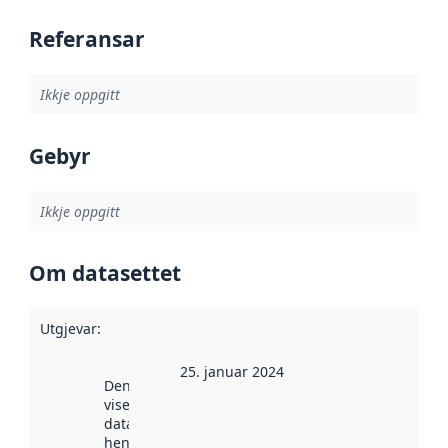
Referansar
Ikkje oppgitt
Gebyr
Ikkje oppgitt
Om datasettet
Utgjevar
:
25. januar 2024
Denne datoen
viser når
datasettet vart
henta inn av