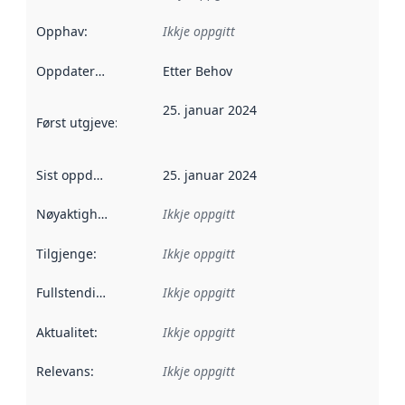
Opphav
:
Ikkje oppgitt
Oppdateringsfrekvens
Etter Behov
:
25. januar 2024
Først utgjeve
:
Denne datoen seier når dataa i dette datasettet 
Sist oppdatert
:
25. januar 2024
Nøyaktigheit
:
Ikkje oppgitt
Tilgjenge
:
Ikkje oppgitt
Fullstendigheit
:
Ikkje oppgitt
Aktualitet
:
Ikkje oppgitt
Relevans
:
Ikkje oppgitt