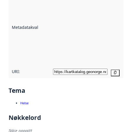
Metadatakvalitet
er ein indikator
på kor godt
datasettene er
beskrive ved
Metadatakvalitet
:
hjelp av
metadata.
Les meir om
metadatakvalitet
her
URI:
Kopier
Tema
Helse
Nøkkelord
Ikkje oppgitt