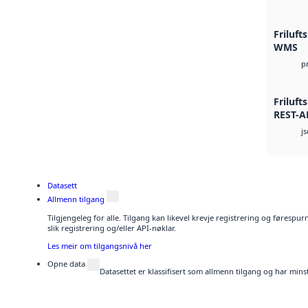
Friluft
WMS
p
Friluft
REST-A
j
Datasett
Allmenn tilgang
Tilgjengeleg for alle. Tilgang kan likevel krevje registrering og føresp
slik registrering og/eller API-nøklar.
Les meir om tilgangsnivå her
Opne data
Datasettet er klassifisert som allmenn tilgang og har mins