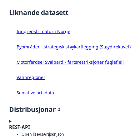
Liknande datasett
Inngrepsfri natur i Norge
Byområder - strategisk støykartlegging (Støydirektivet)
Motorferdsel Svalbard - fartsrestriksjoner fuglefjell
Vannregioner
Sensitive artsdata
Distribusjonar
2
REST-API
Open lisens
API
json
json