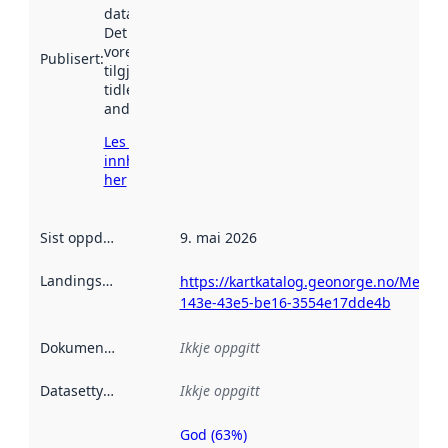
data.norge.no.
Det kan ha
vore
Publisert
:
tilgjengeleg
tidlegare
andre stader.
Les meir om
innhenting
her
Sist oppdatert
:
9. mai 2026
Landingsside
:
https://kartkatalog.geonorge.no/Metad
143e-43e5-be16-3554e17dde4b
Dokumentasjon
:
Ikkje oppgitt
Datasettype
:
Ikkje oppgitt
God (63%)