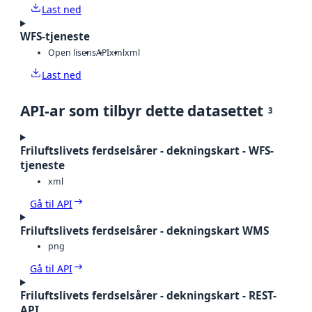
Last ned
WFS-tjeneste
Open lisens
API
xml
xml
Last ned
API-ar som tilbyr dette datasettet
3
Friluftslivets ferdselsårer - dekningskart - WFS-
tjeneste
xml
Gå til API
Friluftslivets ferdselsårer - dekningskart WMS
png
Gå til API
Friluftslivets ferdselsårer - dekningskart - REST-
API