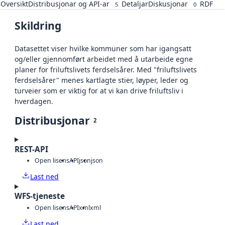
Oversikt
Distribusjonar og API-ar
Detaljar
Diskusjonar
RDF
5
0
Skildring
Datasettet viser hvilke kommuner som har igangsatt
og/eller gjennomført arbeidet med å utarbeide egne
planer for friluftslivets ferdselsårer. Med "friluftslivets
ferdselsårer" menes kartlagte stier, løyper, leder og
turveier som er viktig for at vi kan drive friluftsliv i
hverdagen.
Distribusjonar
2
REST-API
Open lisens
API
json
json
Last ned
WFS-tjeneste
Open lisens
API
xml
xml
Last ned