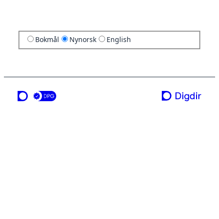
Bokmål
Nynorsk
English
ei teneste frå