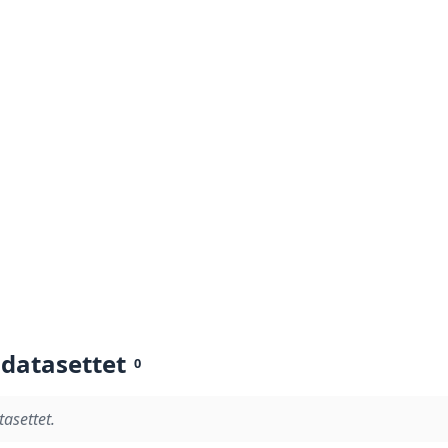
 datasettet
0
tasettet.