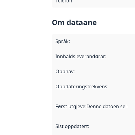
Telefon
:
Om dataane
Språk
:
Innhaldsleverandørar
:
Opphav
:
Oppdateringsfrekvens
:
Først utgjeve
:
Denne datoen seier nå
Sist oppdatert
: