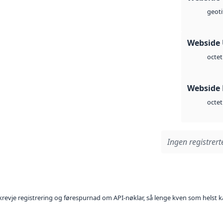
geoti
Webside
octet
Webside
octet
Ingen registrerte
l krevje registrering og førespurnad om API-nøklar, så lenge kven som helst ka