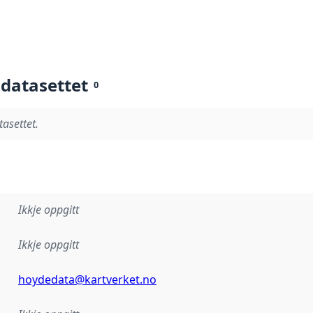
 datasettet
0
tasettet.
Ikkje oppgitt
Ikkje oppgitt
hoydedata@kartverket.no