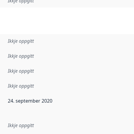
Ikkje oppgitt
Ikkje oppgitt
Ikkje oppgitt
Ikkje oppgitt
Ikkje oppgitt
24. september 2020
r dataa i dette datasettet først blei utgitt. Det kan ha skje
Ikkje oppgitt