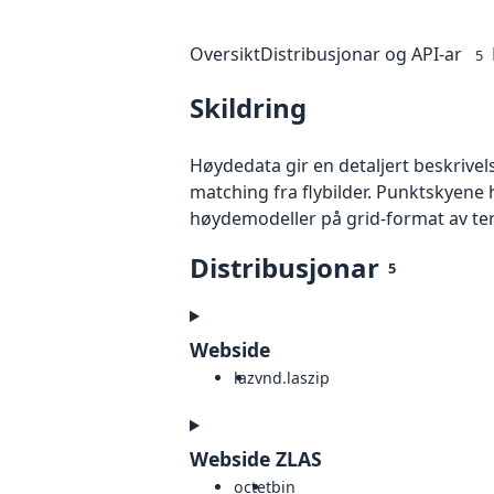
Oversikt
Distribusjonar og API-ar
5
Skildring
Høydedata gir en detaljert beskrivel
matching fra flybilder. Punktskyene 
høydemodeller på grid-format av te
Distribusjonar
5
Webside
laz
vnd.laszip
Webside ZLAS
octet
bin