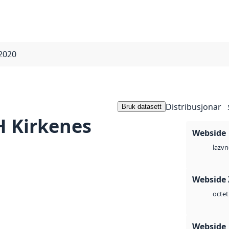
2020
Distribusjonar
Bruk datasett
 Kirkenes
Webside
vn
laz
Webside 
octet
Webside