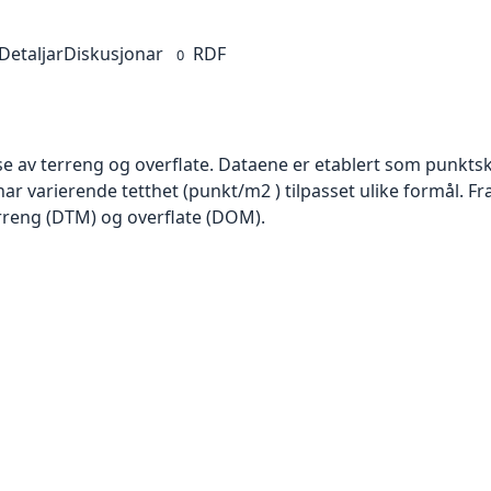
Detaljar
Diskusjonar
RDF
0
se av terreng og overflate. Dataene er etablert som punktsk
har varierende tetthet (punkt/m2 ) tilpasset ulike formål. F
rreng (DTM) og overflate (DOM).