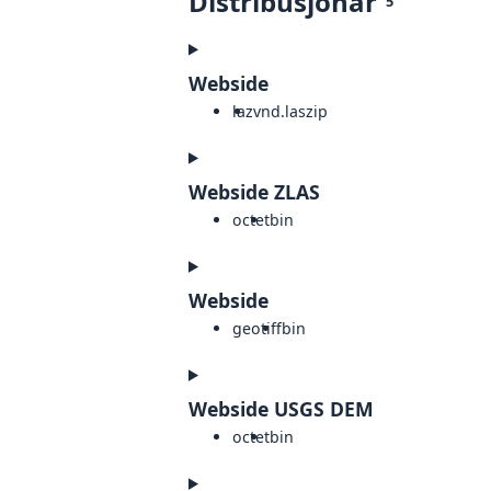
Distribusjonar
5
Webside
laz
vnd.laszip
Webside ZLAS
octet
bin
Webside
geotiff
bin
Webside USGS DEM
octet
bin