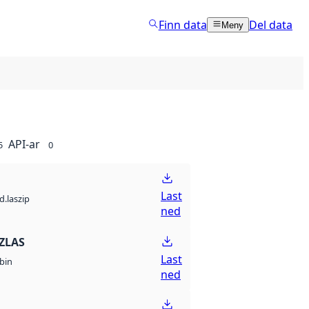
Finn data
Del data
Meny
API-ar
5
0
Last
d.laszip
ned
ZLAS
Last
bin
ned