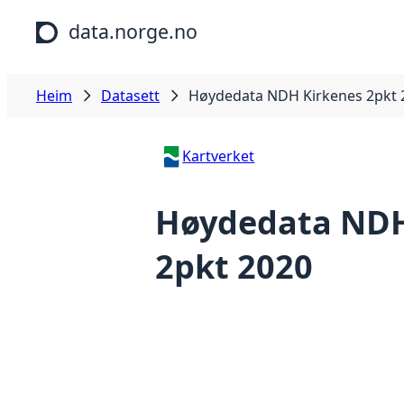
Hopp til hovudinnhald
data.norge.no
Heim
Datasett
Høydedata NDH Kirkenes 2pkt 
Kartverket
Høydedata NDH
2pkt 2020