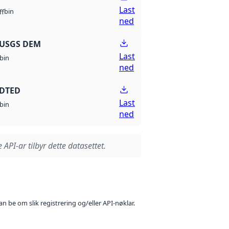
Last
bin
ff
ned
 USGS DEM
Last
bin
ned
 DTED
Last
bin
ned
 API-ar tilbyr dette datasettet.
n be om slik registrering og/eller API-nøklar.