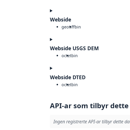
Webside
geotiff
bin
Webside USGS DEM
octet
bin
Webside DTED
octet
bin
API-ar som tilbyr dette
Ingen registrerte API-ar tilbyr dette da