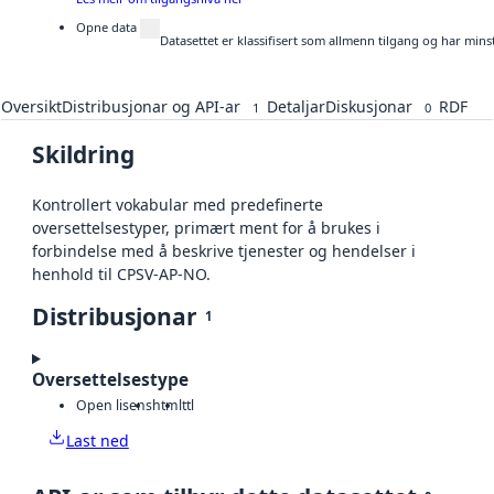
Opne data
Datasettet er klassifisert som allmenn tilgang og har mins
Oversikt
Distribusjonar og API-ar
Detaljar
Diskusjonar
RDF
1
0
Skildring
Kontrollert vokabular med predefinerte
oversettelsestyper, primært ment for å brukes i
forbindelse med å beskrive tjenester og hendelser i
henhold til CPSV-AP-NO.
Distribusjonar
1
Oversettelsestype
Open lisens
html
ttl
Last ned