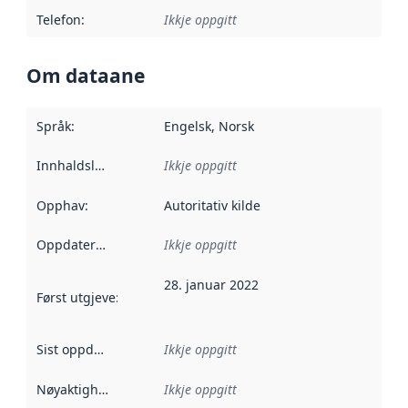
Telefon
:
Ikkje oppgitt
Om dataane
Språk
:
Engelsk, Norsk
Innhaldsleverandørar
Ikkje oppgitt
:
Opphav
:
Autoritativ kilde
Oppdateringsfrekvens
Ikkje oppgitt
:
28. januar 2022
Først utgjeve
:
Denne datoen seier når dataa i dette datasettet 
Sist oppdatert
:
Ikkje oppgitt
Nøyaktigheit
:
Ikkje oppgitt