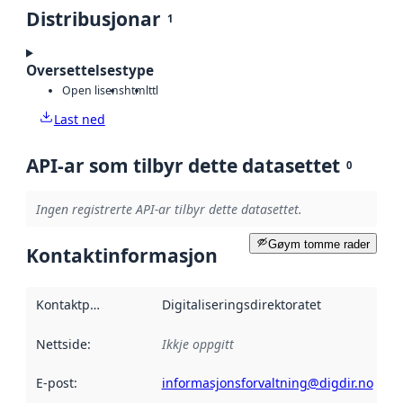
Distribusjonar
1
Oversettelsestype
Open lisens
html
ttl
Last ned
API-ar som tilbyr dette datasettet
0
Ingen registrerte API-ar tilbyr dette datasettet.
Gøym tomme rader
Kontaktinformasjon
Kontaktpunkt
:
Digitaliseringsdirektoratet
Nettside
:
Ikkje oppgitt
E-post
:
informasjonsforvaltning@digdir.no