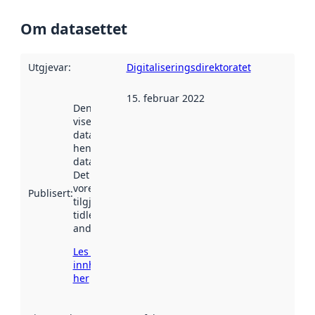
Om datasettet
Utgjevar
:
Digitaliseringsdirektoratet
15. februar 2022
Denne datoen
viser når
datasettet vart
henta inn av
data.norge.no.
Det kan ha
vore
Publisert
:
tilgjengeleg
tidlegare
andre stader.
Les meir om
innhenting
her