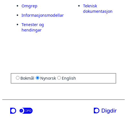
Omgrep
Teknisk
dokumentasjon
Informasjonsmodellar
Tenester og
hendingar
Bokmål
Nynorsk
English
ei teneste frå