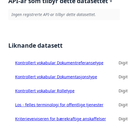
API-ar som tilbyr dette datasettet
0
Ingen registrerte API-ar tilbyr dette datasettet.
Liknande datasett
Kontrollert vokabular Dokumentreferansetype
Digit
Kontrollert vokabular Dokumentasjonstype
Digit
Kontrollert vokabular Rolletype
Digit
Los - felles terminologi for offentlige tjenester
Digit
Kriterieveiviseren for bærekraftige anskaffelser
Digit