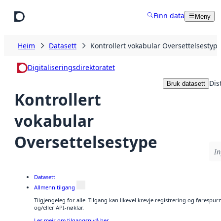
Hopp til hovudinnhald
Finn data
Meny
Heim
Datasett
Kontrollert vokabular Oversettelsestyp
Digitaliseringsdirektoratet
Dis
Bruk datasett
Kontrollert
vokabular
Oversettelsestype
In
Datasett
Allmenn tilgang
Tilgjengeleg for alle. Tilgang kan likevel krevje registrering og førespu
og/eller API-nøklar.
Les meir om tilgangsnivå her