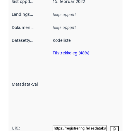
Sist oppdatert
:
15. februar 2022
Landingsside
:
Ikkje oppgitt
Dokumentasjon
:
Ikkje oppgitt
Datasettype
:
Kodeliste
Tilstrekkeleg (48%)
Metadatakvalitet
er ein indikator
på kor godt
datasettene er
beskrive ved
Metadatakvalitet
:
hjelp av
metadata.
Les meir om
metadatakvalitet
her
URI:
Kopier