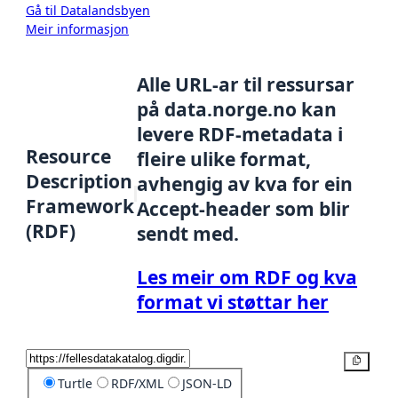
Gå til Datalandsbyen
Meir informasjon
Alle URL-ar til ressursar
på data.norge.no kan
levere RDF-metadata i
Resource
fleire ulike format,
Description
avhengig av kva for ein
Framework
Accept-header som blir
(RDF)
sendt med.
Les meir om RDF og kva
format vi støttar her
Kopier
Turtle
RDF/XML
JSON-LD