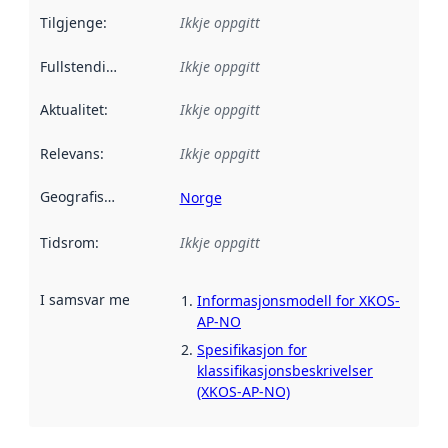
Tilgjenge
:
Ikkje oppgitt
Fullstendigheit
:
Ikkje oppgitt
Aktualitet
:
Ikkje oppgitt
Relevans
:
Ikkje oppgitt
Geografisk område
:
Norge
Tidsrom
:
Ikkje oppgitt
I samsvar med
:
Referanse til ei implementeringsregel eller an
Informasjonsmodell for XKOS-
AP-NO
Spesifikasjon for
klassifikasjonsbeskrivelser
(XKOS-AP-NO)