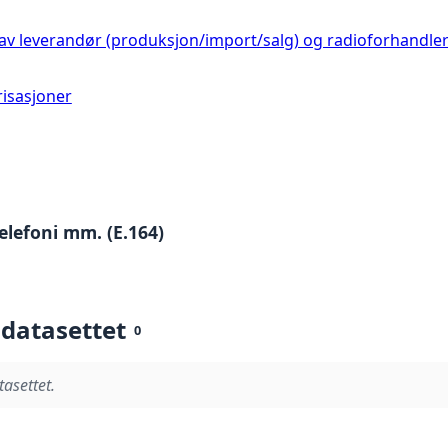
r av leverandør (produksjon/import/salg) og radioforhandler
risasjoner
lefoni mm. (E.164)
 datasettet
0
tasettet.