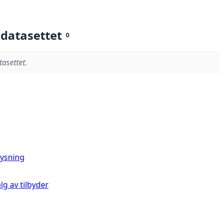
 datasettet
0
tasettet.
ysning
lg av tilbyder