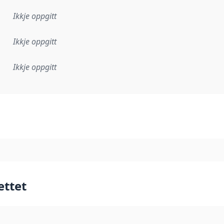
Ikkje oppgitt
Ikkje oppgitt
Ikkje oppgitt
lementeringsregel eller anna spesifikasjon som ligg til grun
ettet