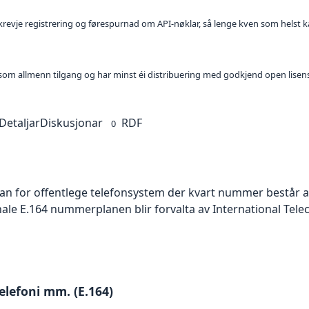
l krevje registrering og førespurnad om API-nøklar, så lenge kven som helst ka
t som allmenn tilgang og har minst éi distribuering med godkjend open lisen
Detaljar
Diskusjonar
RDF
0
an for offentlege telefonsystem der kvart nummer består 
le E.164 nummerplanen blir forvalta av International Tel
lefoni mm. (E.164)