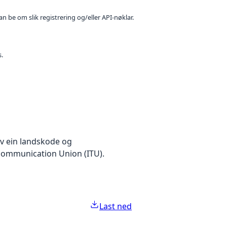
n be om slik registrering og/eller API-nøklar.
s.
av ein landskode og
ecommunication Union (ITU).
Last ned