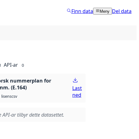
Finn data
Del data
Meny
API-ar
1
0
orsk nummerplan for
mm. (E.164)
Last
ned
csv
lisens
 API-ar tilbyr dette datasettet.