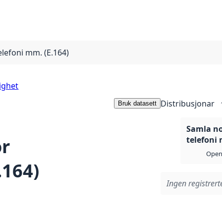
lefoni mm. (E.164)
ighet
Distribusjonar
Bruk datasett
Samla n
r
telefoni 
Open 
.164)
Ingen registrerte