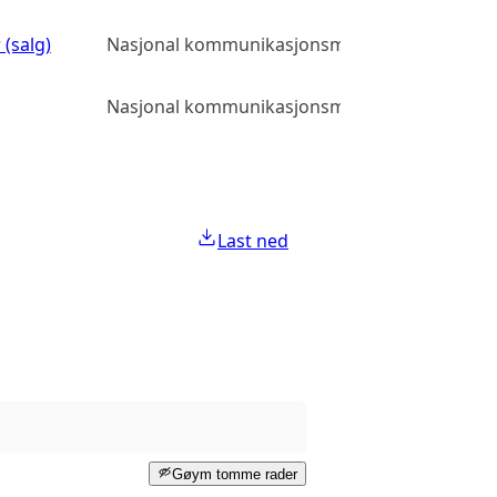
 (salg)
Nasjonal kommunikasjonsmyndighet
Al
Nasjonal kommunikasjonsmyndighet
Al
Last ned
Gøym tomme rader