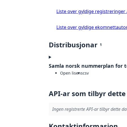
Liste over gyldige registreringe
Liste over gyldige ekomnettauto
Distribusjonar
1
Samla norsk nummerplan for te
Open lisens
csv
API-ar som tilbyr dette
Ingen registrerte API-ar tilbyr dette da
Kontaktinformasjon