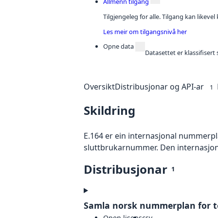
Allmenn tilgang
Tilgjengeleg for alle. Tilgang kan likeve
Les meir om tilgangsnivå her
Opne data
Datasettet er klassifiser
Oversikt
Distribusjonar og API-ar
1
Skildring
E.164 er ein internasjonal nummerpl
sluttbrukarnummer. Den internasjona
Distribusjonar
1
Samla norsk nummerplan for te
Open lisens
csv