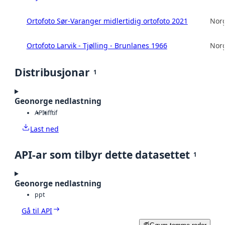
Ortofoto Sør-Varanger midlertidig ortofoto 2021
Norg
Ortofoto Larvik - Tjølling - Brunlanes 1966
Norg
Distribusjonar
1
Geonorge nedlastning
API
tiff
tif
Last ned
API-ar som tilbyr dette datasettet
1
Geonorge nedlastning
ppt
Gå til API