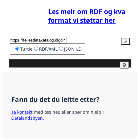
Les meir om RDF og kva
format vi støttar her
Kopier
Turtle
RDF/XML
JSON-LD
Kopier
Fann du det du leitte etter?
Ta kontakt
med oss her, eller spør om hjelp i
Datalandsbyen
.