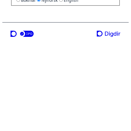
Bokmål
Nynorsk
English
ei teneste frå