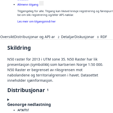
Allmenn tilgang
Tilgjengeleg for alle. Tilgang kan likevel krevje registrering og førespu
be om slik registrering og/eller API-nøklar.
Les meir om tilgangsnivå her
Oversikt
Distribusjonar og API-ar
Detaljar
Diskusjonar
RDF
2
0
Skildring
N50 raster for 2013 i UTM sone 35. N50 Raster har lik
presentasjon (symbolikk) som kartserien Norge 1:50 000.
N50 Raster er begrenset av riksgrensen mot
nabolandene og territorialgrensen i havet. Datasettet
inneholder sjøinformasjon.
Distribusjonar
1
Geonorge nedlastning
API
tiff
tif