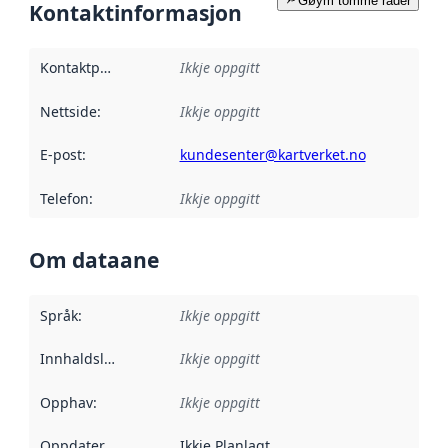
Gøym tomme rader
Kontaktinformasjon
Kontaktpunkt
:
Ikkje oppgitt
Nettside
:
Ikkje oppgitt
E-post
:
kundesenter@kartverket.no
Telefon
:
Ikkje oppgitt
Om dataane
Språk
:
Ikkje oppgitt
Innhaldsleverandørar
Ikkje oppgitt
:
Opphav
:
Ikkje oppgitt
Oppdateringsfrekvens
Ikkje Planlagt
: