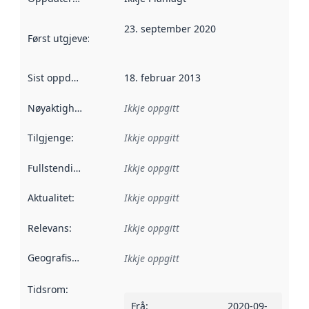
23. september 2020
Først utgjeve
:
Denne datoen seier når dataa i dette datasettet 
Sist oppdatert
:
18. februar 2013
Nøyaktigheit
:
Ikkje oppgitt
Tilgjenge
:
Ikkje oppgitt
Fullstendigheit
:
Ikkje oppgitt
Aktualitet
:
Ikkje oppgitt
Relevans
:
Ikkje oppgitt
Geografisk område
:
Ikkje oppgitt
Tidsrom
:
Frå
:
2020-09-