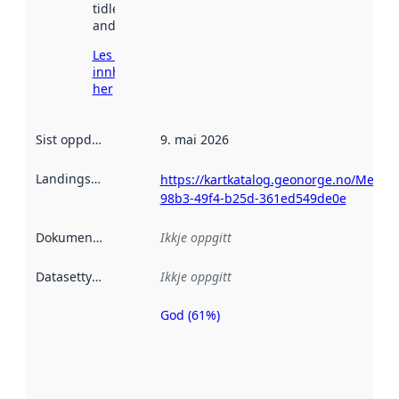
tidlegare
andre stader.
Les meir om
innhenting
her
Sist oppdatert
:
9. mai 2026
Landingsside
:
https://kartkatalog.geonorge.no/Metad
98b3-49f4-b25d-361ed549de0e
Dokumentasjon
:
Ikkje oppgitt
Datasettype
:
Ikkje oppgitt
God (61%)
Metadatakvalitet
er ein indikator
på kor godt
datasettene er
beskrive ved