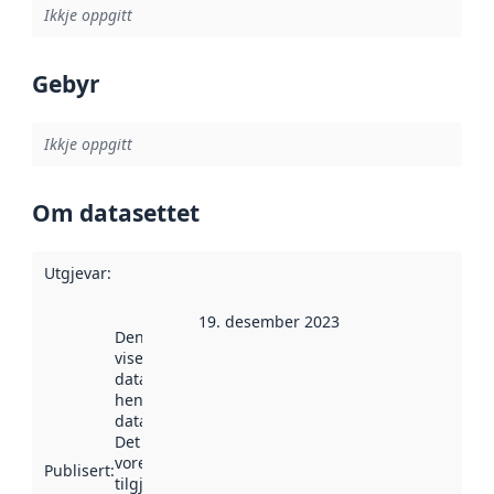
Ikkje oppgitt
Gebyr
Ikkje oppgitt
Om datasettet
Utgjevar
:
19. desember 2023
Denne datoen
viser når
datasettet vart
henta inn av
data.norge.no.
Det kan ha
vore
Publisert
:
tilgjengeleg