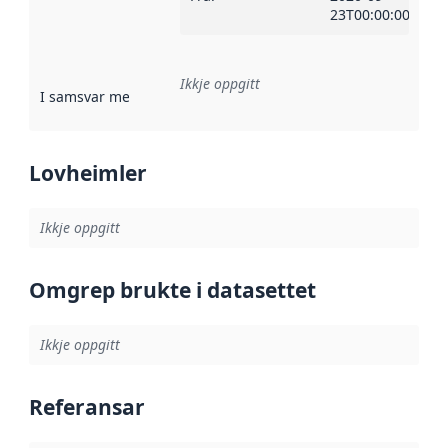
23T00:00:00Z
Ikkje oppgitt
I samsvar med
:
Referanse til ei implementeringsregel eller an
Lovheimler
Ikkje oppgitt
Omgrep brukte i datasettet
Ikkje oppgitt
Referansar