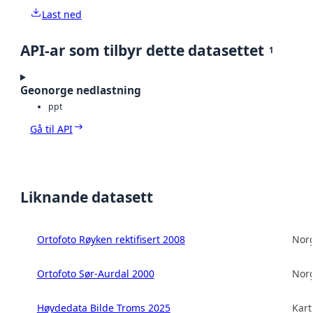
Last ned
API-ar som tilbyr dette datasettet
1
Geonorge nedlastning
ppt
Gå til API
Liknande datasett
Ortofoto Røyken rektifisert 2008
Norg
Ortofoto Sør-Aurdal 2000
Norg
Høydedata Bilde Troms 2025
Kart