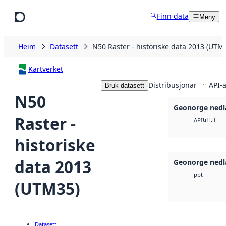
Hopp til hovudinnhald
Finn data
Meny
Heim
Datasett
N50 Raster - historiske data 2013 (UTM
Kartverket
Distribusjonar
API-a
Bruk datasett
1
N50
Geonorge nedl
Raster -
tiff
tif
API
historiske
data 2013
Geonorge nedl
ppt
(UTM35)
Datasett