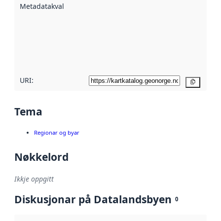
Metadatakvalitet
:
hjelp av
metadata.
Les meir om
metadatakvalitet
her
URI:
Kopier
Tema
Regionar og byar
Nøkkelord
Ikkje oppgitt
Diskusjonar på Datalandsbyen
0