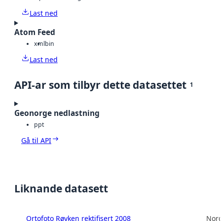
Last ned
Atom Feed
xml
bin
Last ned
API-ar som tilbyr dette datasettet
1
Geonorge nedlastning
ppt
Gå til API
Liknande datasett
Ortofoto Røyken rektifisert 2008
Norg