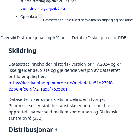
slik registrering og/eller API-nøklar.
Les meir om tilgangsnivå her
Opne data
Datasettet er klassifisert som allmenn tilgang og har mins
Oversikt
Distribusjonar og API-ar
Detaljar
Diskusjonar
RDF
7
0
Skildring
Datasettet inneholder historisk versjon pr 1.7.2024 og er
ikke gjeldende. Siste og gjeldende versjon av datasettet
er tilgjengelig her:
https://kartkatalog.geonorge.no/metadata/51d279f8-
e2be-4f5e-9f72-1a53f7535ec1
.
Datasettet viser grunnkretsinndelingen i Norge.
Grunnkretser er stabile statistiske enheter som ble
opprettet i samarbeid mellom kommunen og Statistisk
sentralbyrå (SSB).
Distribusjonar
6