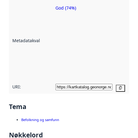
God (74%)
Metadatakvalitet
er ein indikator
på kor godt
datasettene er
beskrive ved
Metadatakvalitet
:
hjelp av
metadata.
Les meir om
metadatakvalitet
her
URI:
Kopier
Tema
Befolkning og samfunn
Nøkkelord