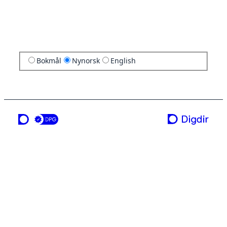
Bokmål
Nynorsk
English
ei teneste frå