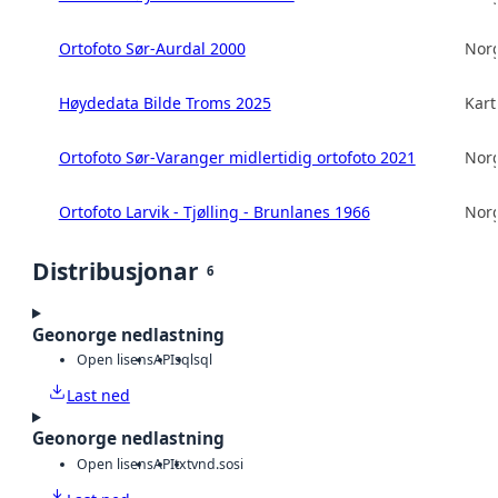
Ortofoto Sør-Aurdal 2000
Norg
Høydedata Bilde Troms 2025
Kart
Ortofoto Sør-Varanger midlertidig ortofoto 2021
Norg
Ortofoto Larvik - Tjølling - Brunlanes 1966
Norg
Distribusjonar
6
Geonorge nedlastning
Open lisens
API
sql
sql
Last ned
Geonorge nedlastning
Open lisens
API
txt
vnd.sosi