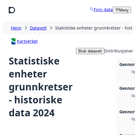
Hopp til hovudinnhald
Finn data
Meny
Heim
Datasett
Statistiske enheter grunnkretser - hist
Kartverket
Distribusjonar
Bruk datasett
Statistiske
Geonor
enheter
Op
grunnkretser
Geonor
- historiske
Op
data 2024
Geonor
Op