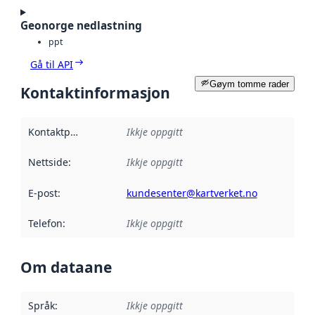
Geonorge nedlastning
ppt
Gå til API
Gøym tomme rader
Kontaktinformasjon
Kontaktpunkt
:
Ikkje oppgitt
Nettside
:
Ikkje oppgitt
E-post
:
kundesenter@kartverket.no
Telefon
:
Ikkje oppgitt
Om dataane
Språk
:
Ikkje oppgitt