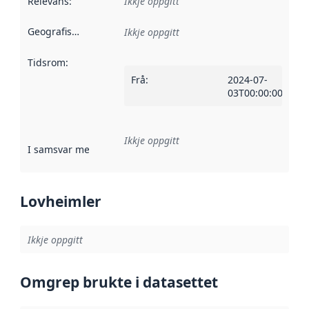
Relevans
:
Ikkje oppgitt
Geografisk område
:
Ikkje oppgitt
Tidsrom
:
Frå
:
2024-07-
03T00:00:00Z
Ikkje oppgitt
I samsvar med
:
Referanse til ei implementeringsregel eller an
Lovheimler
Ikkje oppgitt
Omgrep brukte i datasettet