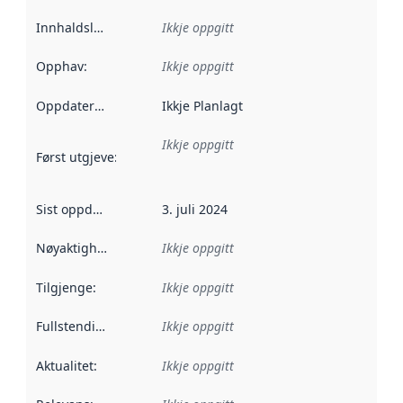
Innhaldsleverandørar
Ikkje oppgitt
:
Opphav
:
Ikkje oppgitt
Oppdateringsfrekvens
Ikkje Planlagt
:
Ikkje oppgitt
Først utgjeve
:
Denne datoen seier når dataa i dette datasettet 
Sist oppdatert
:
3. juli 2024
Nøyaktigheit
:
Ikkje oppgitt
Tilgjenge
:
Ikkje oppgitt
Fullstendigheit
:
Ikkje oppgitt
Aktualitet
:
Ikkje oppgitt