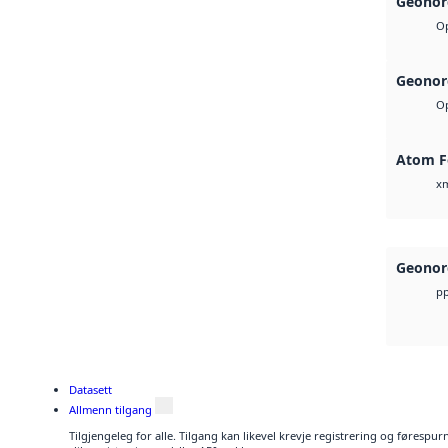
Geonor
Op
Geonor
Op
Atom F
x
Geonor
pp
Datasett
Allmenn tilgang
Tilgjengeleg for alle. Tilgang kan likevel krevje registrering og føresp