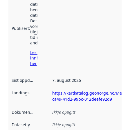
datasettet vart
henta inn av
data.norge.no.
Det kan ha
vore
Publisert
:
tilgjengeleg
tidlegare
andre stader.
Les meir om
innhenting
her
Sist oppdatert
:
7. august 2026
Landingsside
:
https://kartkatalog.geonorge.no/Metad
ca49-41d2-99bc-012deefe92d9
Dokumentasjon
:
Ikkje oppgitt
Datasettype
:
Ikkje oppgitt