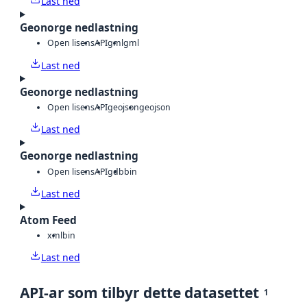
Last ned
Geonorge nedlastning
Open lisens
API
gml
gml
Last ned
Geonorge nedlastning
Open lisens
API
geojson
geojson
Last ned
Geonorge nedlastning
Open lisens
API
gdb
bin
Last ned
Atom Feed
xml
bin
Last ned
API-ar som tilbyr dette datasettet
1