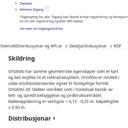
Datasett
Allmenn tilgang
Tilgjengeleg for alle. Tilgang kan likevel krevje registrering og førespu
be om slik registrering og/eller API-nøklar.
Les meir om tilgangsnivå her
Oversikt
Distribusjonar og API-ar
Detaljar
Diskusjonar
RDF
8
0
Skildring
Ortofoto har samme geometriske egenskaper som et kart
og kan knyttes til et referansesystem. Ortofoto er inndelt i
ulike ortofotostandarder egnet til forskjellige formål.
Ortofoto 20: Dekker områder som i hovedsak består av
tett- og spredt bebyggelse og jordbruksområder.
Bakkeoppløsning er vanligvis > 0,15 - 0,25 m. Nøyaktighet
± 0.50 m.
Distribusjonar
8