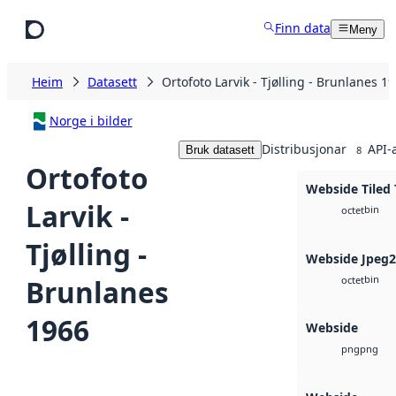
Hopp til hovudinnhald
Finn data
Meny
Heim
Datasett
Ortofoto Larvik - Tjølling - Brunlanes 1
Norge i bilder
Distribusjonar
API-
Bruk datasett
8
Ortofoto
Webside Tiled 
Larvik -
bin
octet
Tjølling -
Webside Jpeg
bin
Brunlanes
octet
1966
Webside
png
png