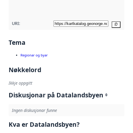
metadatakvalitet
her
URI:
Kopier
Tema
Regionar og byar
Nøkkelord
Ikkje oppgitt
Diskusjonar på Datalandsbyen
0
Ingen diskusjonar funne
Kva er Datalandsbyen?