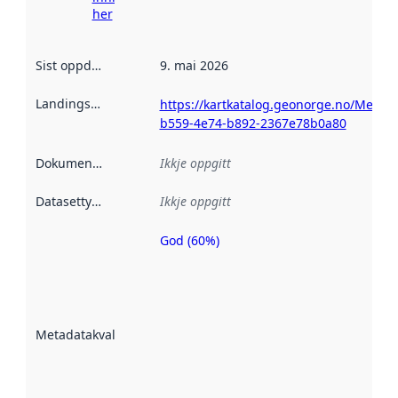
her
Sist oppdatert
:
9. mai 2026
Landingsside
:
https://kartkatalog.geonorge.no/Metad
b559-4e74-b892-2367e78b0a80
Dokumentasjon
:
Ikkje oppgitt
Datasettype
:
Ikkje oppgitt
God (60%)
Metadatakvalitet
er ein indikator
på kor godt
datasettene er
beskrive ved
Metadatakvalitet
:
hjelp av
metadata.
Les meir om