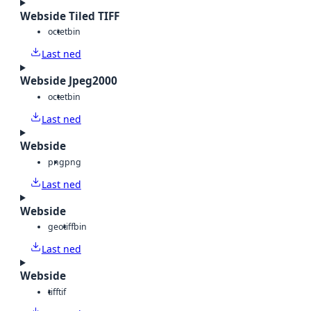
Webside Tiled TIFF
octet
bin
Last ned
Webside Jpeg2000
octet
bin
Last ned
Webside
png
png
Last ned
Webside
geotiff
bin
Last ned
Webside
tiff
tif