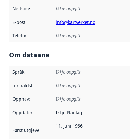
Nettside
:
Ikkje oppgitt
E-post
:
info@kartverket.no
Telefon
:
Ikkje oppgitt
Om dataane
Språk
:
Ikkje oppgitt
Innhaldsleverandørar
Ikkje oppgitt
:
Opphav
:
Ikkje oppgitt
Oppdateringsfrekvens
Ikkje Planlagt
:
11. juni 1966
Først utgjeve
:
Denne datoen seier når dataa i dette datasettet 