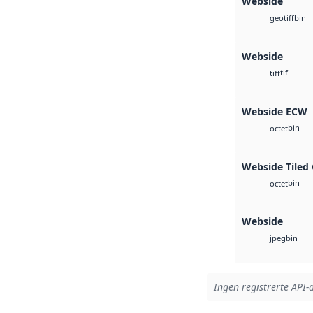
Webside
bin
geotiff
Webside
tif
tiff
Webside ECW
bin
octet
Webside Tiled
bin
octet
Webside
bin
jpeg
Ingen registrerte API-a