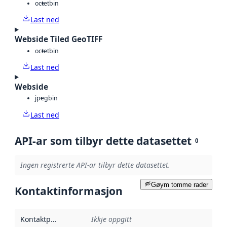
octet
bin
Last ned
Webside Tiled GeoTIFF
octet
bin
Last ned
Webside
jpeg
bin
Last ned
API-ar som tilbyr dette datasettet
0
Ingen registrerte API-ar tilbyr dette datasettet.
Gøym tomme rader
Kontaktinformasjon
Kontaktpunkt
:
Ikkje oppgitt