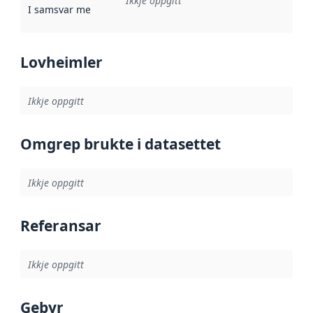
Ikkje oppgitt
I samsvar med
:
Referanse til ei implementeringsregel eller an
Lovheimler
Ikkje oppgitt
Omgrep brukte i datasettet
Ikkje oppgitt
Referansar
Ikkje oppgitt
Gebyr