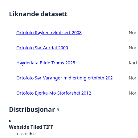
Liknande datasett
Ortofoto Røyken rektifisert 2008
Norg
Ortofoto Sør-Aurdal 2000
Norg
Høydedata Bilde Troms 2025
Kart
Ortofoto Sør-Varanger midlertidig ortofoto 2021
Norg
Ortofoto Bjerka-Mo-Storforshei 2012
Norg
Distribusjonar
8
Webside Tiled TIFF
octet
bin