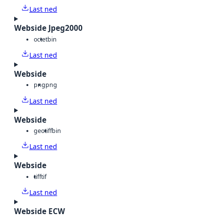
Last ned
Webside Jpeg2000
octet
bin
Last ned
Webside
png
png
Last ned
Webside
geotiff
bin
Last ned
Webside
tiff
tif
Last ned
Webside ECW