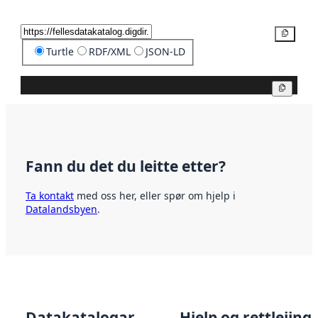
Kopier
Turtle
RDF/XML
JSON-LD
Kopier
Fann du det du leitte etter?
Ta kontakt
med oss her, eller spør om hjelp i
Datalandsbyen
.
Datakatalogar
Hjelp og rettleiing