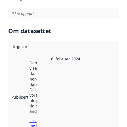
Ikkje oppgitt
Om datasettet
Utgjevar
:
8. februar 2024
Denne datoen
viser når
datasettet vart
henta inn av
data.norge.no.
Det kan ha
vore
Publisert
:
tilgjengeleg
tidlegare
andre stader.
Les meir om
innhenting