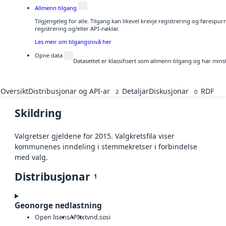
Allmenn tilgang
Tilgjengeleg for alle. Tilgang kan likevel krevje registrering og førespu
registrering og/eller API-nøklar.
Les meir om tilgangsnivå her
Opne data
Datasettet er klassifisert som allmenn tilgang og har mins
Oversikt
Distribusjonar og API-ar
Detaljar
Diskusjonar
RDF
2
0
Skildring
Valgretser gjeldene for 2015. Valgkretsfila viser
kommunenes inndeling i stemmekretser i forbindelse
med valg.
Distribusjonar
1
Geonorge nedlastning
Open lisens
API
txt
vnd.sosi