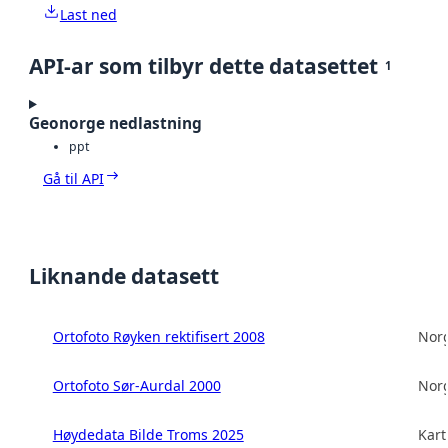
Last ned
API-ar som tilbyr dette datasettet
1
Geonorge nedlastning
ppt
Gå til API
Liknande datasett
Ortofoto Røyken rektifisert 2008
Norg
Ortofoto Sør-Aurdal 2000
Norg
Høydedata Bilde Troms 2025
Kart