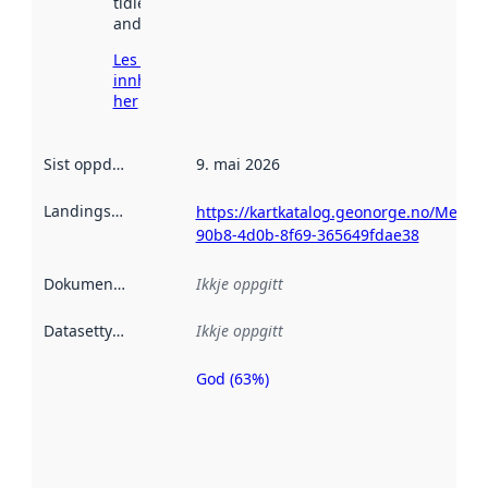
tidlegare
andre stader.
Les meir om
innhenting
her
Sist oppdatert
:
9. mai 2026
Landingsside
:
https://kartkatalog.geonorge.no/Metad
90b8-4d0b-8f69-365649fdae38
Dokumentasjon
:
Ikkje oppgitt
Datasettype
:
Ikkje oppgitt
God (63%)
Metadatakvalitet
er ein indikator
på kor godt
datasettene er
beskrive ved