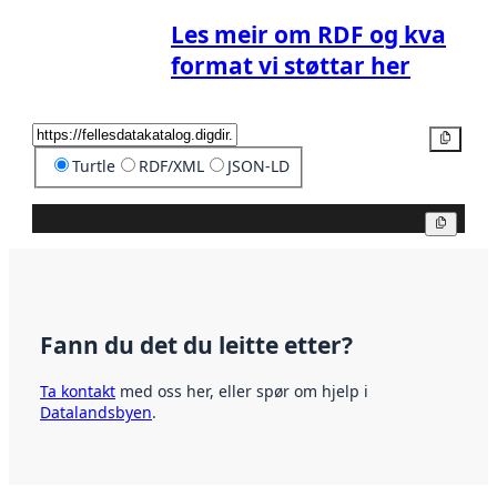
Les meir om RDF og kva
format vi støttar her
Kopier
Turtle
RDF/XML
JSON-LD
Kopier
Fann du det du leitte etter?
Ta kontakt
med oss her, eller spør om hjelp i
Datalandsbyen
.