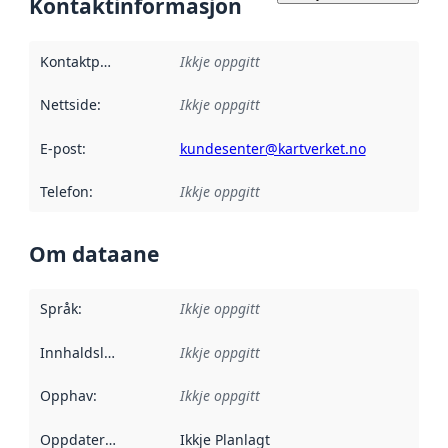
Kontaktinformasjon
Kontaktpunkt
:
Ikkje oppgitt
Nettside
:
Ikkje oppgitt
E-post
:
kundesenter@kartverket.no
Telefon
:
Ikkje oppgitt
Om dataane
Språk
:
Ikkje oppgitt
Innhaldsleverandørar
Ikkje oppgitt
:
Opphav
:
Ikkje oppgitt
Oppdateringsfrekvens
Ikkje Planlagt
: