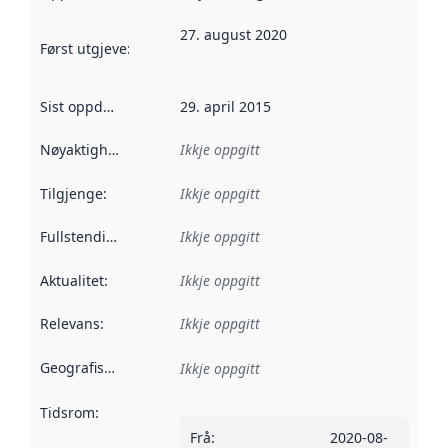
27. august 2020
Først utgjeve
:
Denne datoen seier når dataa i dette datasettet 
Sist oppdatert
:
29. april 2015
Nøyaktigheit
:
Ikkje oppgitt
Tilgjenge
:
Ikkje oppgitt
Fullstendigheit
:
Ikkje oppgitt
Aktualitet
:
Ikkje oppgitt
Relevans
:
Ikkje oppgitt
Geografisk område
:
Ikkje oppgitt
Tidsrom
:
Frå
:
2020-08-