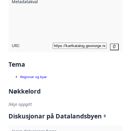
Metadatakvalitet
:
hjelp av
metadata.
Les meir om
metadatakvalitet
her
URI:
Kopier
Tema
Regionar og byar
Nøkkelord
Ikkje oppgitt
Diskusjonar på Datalandsbyen
0