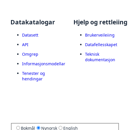
Datakatalogar
Hjelp og rettleiing
Datasett
Brukerveileiing
API
Datafellesskapet
Omgrep
Teknisk
dokumentasjon
Informasjonsmodellar
Tenester og
hendingar
Bokmål
Nynorsk
English