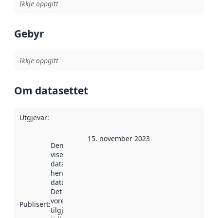
Ikkje oppgitt
Gebyr
Ikkje oppgitt
Om datasettet
Utgjevar
:
15. november 2023
Denne datoen
viser når
datasettet vart
henta inn av
data.norge.no.
Det kan ha
vore
Publisert
:
tilgjengeleg