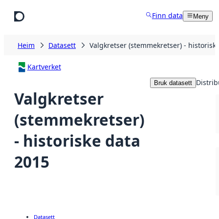
Hopp til hovudinnhald
Finn data
Meny
Heim
Datasett
Valgkretser (stemmekretser) - historisk
Kartverket
Distri
Bruk datasett
Valgkretser
(stemmekretser)
- historiske data
2015
Datasett