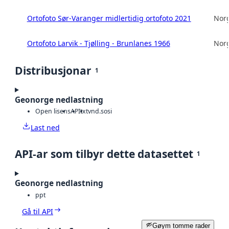
Ortofoto Sør-Varanger midlertidig ortofoto 2021
Norg
Ortofoto Larvik - Tjølling - Brunlanes 1966
Norg
Distribusjonar
1
Geonorge nedlastning
Open lisens
API
txt
vnd.sosi
Last ned
API-ar som tilbyr dette datasettet
1
Geonorge nedlastning
ppt
Gå til API
Gøym tomme rader