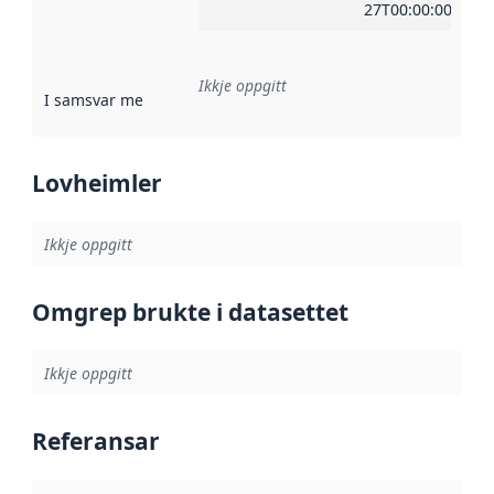
27T00:00:00Z
Ikkje oppgitt
I samsvar med
:
Referanse til ei implementeringsregel eller an
Lovheimler
Ikkje oppgitt
Omgrep brukte i datasettet
Ikkje oppgitt
Referansar