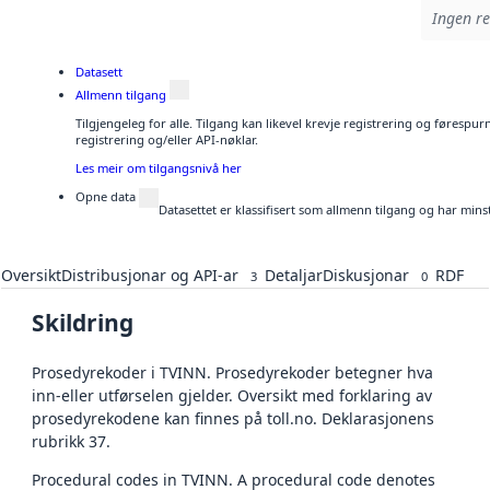
Ingen re
Datasett
Allmenn tilgang
Tilgjengeleg for alle. Tilgang kan likevel krevje registrering og førespu
registrering og/eller API-nøklar.
Les meir om tilgangsnivå her
Opne data
Datasettet er klassifisert som allmenn tilgang og har mins
Oversikt
Distribusjonar og API-ar
Detaljar
Diskusjonar
RDF
3
0
Skildring
Prosedyrekoder i TVINN. Prosedyrekoder betegner hva
inn-eller utførselen gjelder. Oversikt med forklaring av
prosedyrekodene kan finnes på toll.no. Deklarasjonens
rubrikk 37.
Procedural codes in TVINN. A procedural code denotes