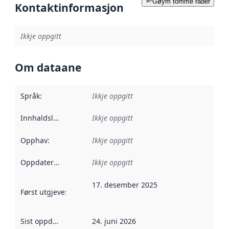
Gøym tomme rader
Kontaktinformasjon
Ikkje oppgitt
Om dataane
Språk
:
Ikkje oppgitt
Innhaldsleverandørar
Ikkje oppgitt
:
Opphav
:
Ikkje oppgitt
Oppdateringsfrekvens
Ikkje oppgitt
:
17. desember 2025
Først utgjeve
:
Denne datoen seier når dataa i dette datasettet 
Sist oppdatert
:
24. juni 2026