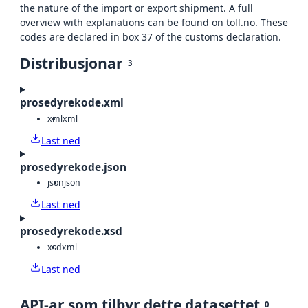
the nature of the import or export shipment. A full
overview with explanations can be found on toll.no. These
codes are declared in box 37 of the customs declaration.
Distribusjonar
3
prosedyrekode.xml
xml
xml
Last ned
prosedyrekode.json
json
json
Last ned
prosedyrekode.xsd
xsd
xml
Last ned
API-ar som tilbyr dette datasettet
0