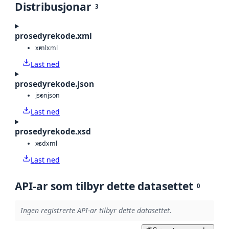
Distribusjonar
3
prosedyrekode.xml
xml
xml
Last ned
prosedyrekode.json
json
json
Last ned
prosedyrekode.xsd
xsd
xml
Last ned
API-ar som tilbyr dette datasettet
0
Ingen registrerte API-ar tilbyr dette datasettet.