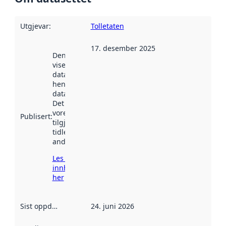
Utgjevar
:
Tolletaten
17. desember 2025
Denne datoen
viser når
datasettet vart
henta inn av
data.norge.no.
Det kan ha
vore
Publisert
:
tilgjengeleg
tidlegare
andre stader.
Les meir om
innhenting
her
Sist oppdatert
:
24. juni 2026