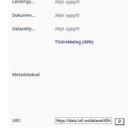
Landingsside
:
Ikkje oppgitt
Dokumentasjon
:
Ikkje oppgitt
Datasettype
:
Ikkje oppgitt
Tilstrekkeleg (46%)
Metadatakvalitet
er ein indikator
på kor godt
datasettene er
beskrive ved
Metadatakvalitet
:
hjelp av
metadata.
Les meir om
metadatakvalitet
her
URI:
Kopier