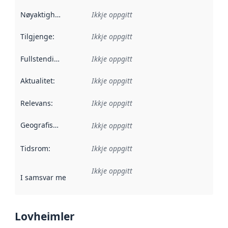
Nøyaktigheit
:
Ikkje oppgitt
Tilgjenge
:
Ikkje oppgitt
Fullstendigheit
:
Ikkje oppgitt
Aktualitet
:
Ikkje oppgitt
Relevans
:
Ikkje oppgitt
Geografisk område
:
Ikkje oppgitt
Tidsrom
:
Ikkje oppgitt
Ikkje oppgitt
I samsvar med
:
Referanse til ei implementeringsregel eller an
Lovheimler