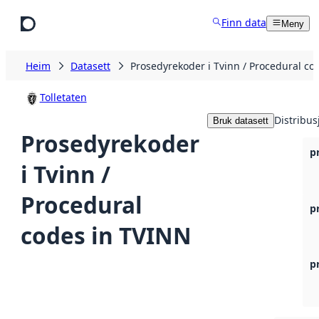
Hopp til hovudinnhald
Finn data
Meny
Heim
Datasett
Prosedyrekoder i Tvinn / Procedural co
Tolletaten
Distribus
Bruk datasett
Prosedyrekoder
p
i Tvinn /
Procedural
p
codes in TVINN
p