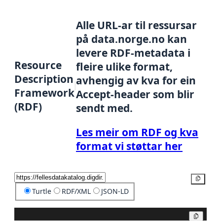
Alle URL-ar til ressursar
på data.norge.no kan
levere RDF-metadata i
Resource
fleire ulike format,
Description
avhengig av kva for ein
Framework
Accept-header som blir
(RDF)
sendt med.
Les meir om RDF og kva
format vi støttar her
Kopier
Turtle
RDF/XML
JSON-LD
Kopier