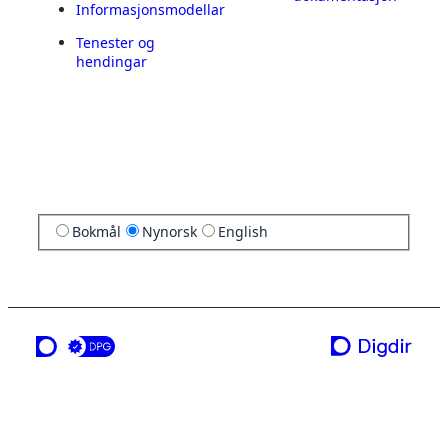
Informasjonsmodellar
Tenester og
hendingar
Bokmål
Nynorsk
English
ei teneste frå