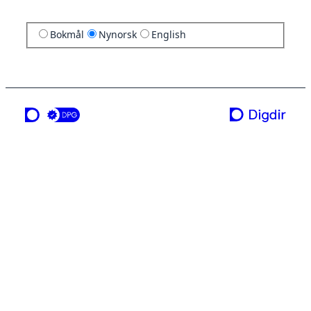
Bokmål
Nynorsk
English
ei teneste frå