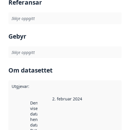
Referansar
Ikkje oppgitt
Gebyr
Ikkje oppgitt
Om datasettet
Utgjevar
:
2. februar 2024
Denne datoen
viser når
datasettet vart
henta inn av
data.norge.no.