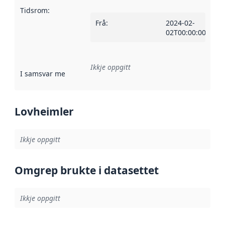
Tidsrom
:
Frå
:
2024-02-
02T00:00:00Z
Ikkje oppgitt
I samsvar med
:
Referanse til ei implementeringsregel eller an
Lovheimler
Ikkje oppgitt
Omgrep brukte i datasettet
Ikkje oppgitt