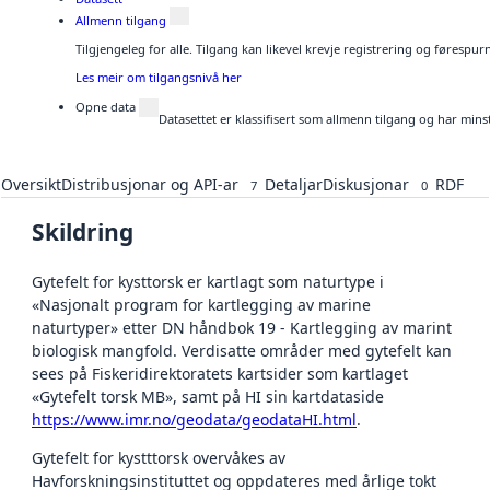
Allmenn tilgang
Tilgjengeleg for alle. Tilgang kan likevel krevje registrering og førespu
Les meir om tilgangsnivå her
Opne data
Datasettet er klassifisert som allmenn tilgang og har mins
Oversikt
Distribusjonar og API-ar
Detaljar
Diskusjonar
RDF
7
0
Skildring
Gytefelt for kysttorsk er kartlagt som naturtype i
«Nasjonalt program for kartlegging av marine
naturtyper» etter DN håndbok 19 - Kartlegging av marint
biologisk mangfold. Verdisatte områder med gytefelt kan
sees på Fiskeridirektoratets kartsider som kartlaget
«Gytefelt torsk MB», samt på HI sin kartdataside
https://www.imr.no/geodata/geodataHI.html
.
Gytefelt for kystttorsk overvåkes av
Havforskningsinstituttet og oppdateres med årlige tokt