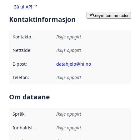
Gå til API
Gøym tomme rader
Kontaktinformasjon
Kontaktpunkt
:
Ikkje oppgitt
Nettside
:
Ikkje oppgitt
E-post
:
datahjelp@hi.no
Telefon
:
Ikkje oppgitt
Om dataane
Språk
:
Ikkje oppgitt
Innhaldsleverandørar
Ikkje oppgitt
: