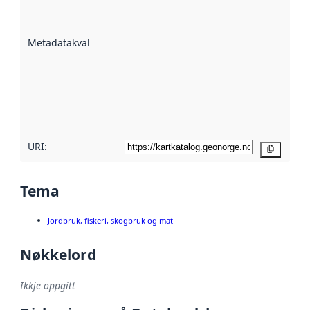
på kor godt
datasettene er
beskrive ved
Metadatakvalitet
:
hjelp av
metadata.
Les meir om
metadatakvalitet
her
URI:
Kopier
Tema
Jordbruk, fiskeri, skogbruk og mat
Nøkkelord
Ikkje oppgitt