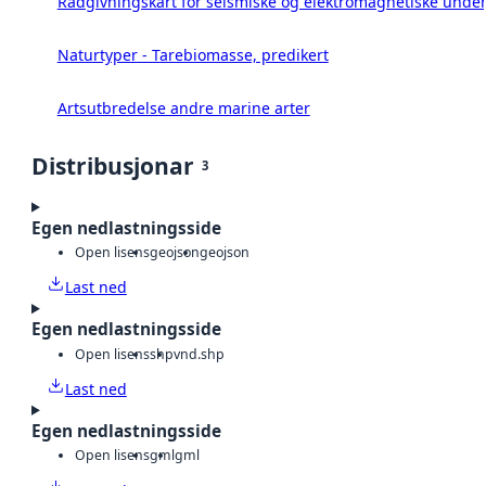
Rådgivningskart for seismiske og elektromagnetiske under
Naturtyper - Tarebiomasse, predikert
Artsutbredelse andre marine arter
Distribusjonar
3
Egen nedlastningsside
Open lisens
geojson
geojson
Last ned
Egen nedlastningsside
Open lisens
shp
vnd.shp
Last ned
Egen nedlastningsside
Open lisens
gml
gml