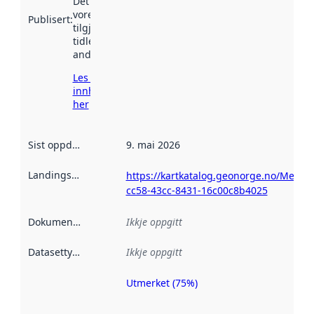
Det kan ha
vore
Publisert
:
tilgjengeleg
tidlegare
andre stader.
Les meir om
innhenting
her
Sist oppdatert
:
9. mai 2026
Landingsside
:
https://kartkatalog.geonorge.no/Metad
cc58-43cc-8431-16c00c8b4025
Dokumentasjon
:
Ikkje oppgitt
Datasettype
:
Ikkje oppgitt
Utmerket (75%)
Metadatakvalitet
er ein indikator