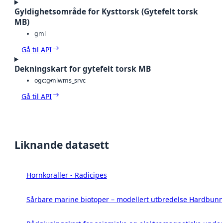
Gyldighetsområde for Kysttorsk (Gytefelt torsk
MB)
gml
Gå til API
Dekningskart for gytefelt torsk MB
ogc:gml
wms_srvc
Gå til API
Liknande datasett
Hornkoraller - Radicipes
Sårbare marine biotoper – modellert utbredelse Hardbunn