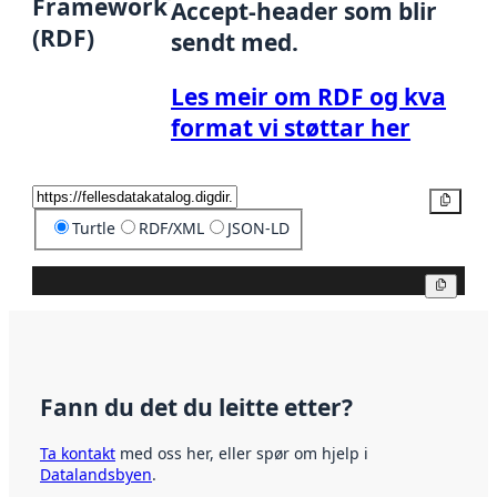
Framework
Accept-header som blir
(RDF)
sendt med.
Les meir om RDF og kva
format vi støttar her
Kopier
Turtle
RDF/XML
JSON-LD
Kopier
Fann du det du leitte etter?
Ta kontakt
med oss her, eller spør om hjelp i
Datalandsbyen
.