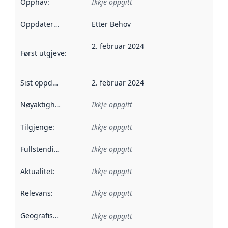
Opphav
:
Ikkje oppgitt
Oppdateringsfrekvens
Etter Behov
:
2. februar 2024
Først utgjeve
:
Denne datoen seier når dataa i dette datasettet 
Sist oppdatert
:
2. februar 2024
Nøyaktigheit
:
Ikkje oppgitt
Tilgjenge
:
Ikkje oppgitt
Fullstendigheit
:
Ikkje oppgitt
Aktualitet
:
Ikkje oppgitt
Relevans
:
Ikkje oppgitt
Geografisk område
:
Ikkje oppgitt