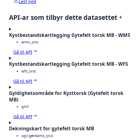
Last ned
API-ar som tilbyr dette datasettet
4
Kystbestandskartlegging Gytefelt torsk MB - WMS
wms_srvc
Gå til API
Kystbestandskartlegging Gytefelt torsk MB - WFS
wfs_srvc
Gå til API
Gyldighetsområde for Kysttorsk (Gytefelt torsk
MB)
gml
Gå til API
Dekningskart for gytefelt torsk MB
ogc:gml
wms_srvc