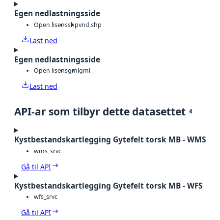
Egen nedlastningsside
Open lisens
shp
vnd.shp
Last ned
Egen nedlastningsside
Open lisens
gml
gml
Last ned
API-ar som tilbyr dette datasettet
4
Kystbestandskartlegging Gytefelt torsk MB - WMS
wms_srvc
Gå til API
Kystbestandskartlegging Gytefelt torsk MB - WFS
wfs_srvc
Gå til API