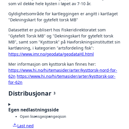
som vil dekke hele kysten i løpet av 7-10 år.
Gyldighetsområde for kartleggingen er angitt i kartlaget
"Dekningskart for gytefelt torsk MB"
Datasettet er publisert hos Fiskeridirektoratet som
"Gytefelt Torsk MB" og "Dekningskart for gytefelt torsk
MB", samt som "Kysttorsk" på Havforskningsinstituttet sin
kartløsning, i kategorien "artsfordeling fisk":
https://www.imr.no/geodata/geodataHI.html
Mer informasjon om kysttorsk kan finnes her:
https://www.hi.no/hi/temasider/arter/kysttorsk-nord-for-
62n
https://www.hi.no/hi/temasider/arter/kysttorsk-sor-
for-62n
Distribusjonar
3
Egen nedlastningsside
Open lisens
geojson
geojson
Last ned