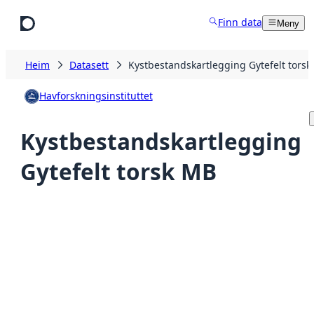
Hopp til hovudinnhald
Finn data
Meny
Heim
Datasett
Kystbestandskartlegging Gytefelt tors
Havforskningsinstituttet
Kystbestandskartlegging
Gytefelt torsk MB