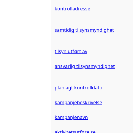
kontrolladresse
samtidig tilsynsmyndighet
tilsyn utført av
ansvarlig tilsynsmyndighet
planlagt kontrolldato
kampanjebeskrivelse
kampanjenavn
aktivitetsutførelse