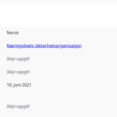
Norsk
Næringslivets sikkerhetsorganisasjon
Ikkje oppgitt
Ikkje oppgitt
10. juni 2021
r dataa i dette datasettet først blei utgitt. Det kan ha skje
Ikkje oppgitt