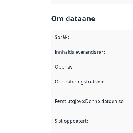
Om dataane
Språk
:
Innhaldsleverandørar
:
Opphav
:
Oppdateringsfrekvens
:
Først utgjeve
:
Denne datoen seier nå
Sist oppdatert
: