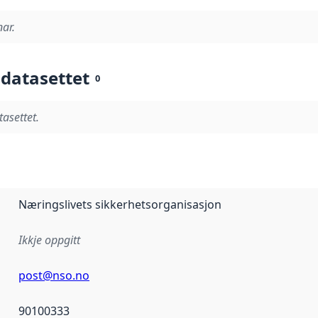
nar.
 datasettet
0
tasettet.
Næringslivets sikkerhetsorganisasjon
Ikkje oppgitt
post@nso.no
90100333