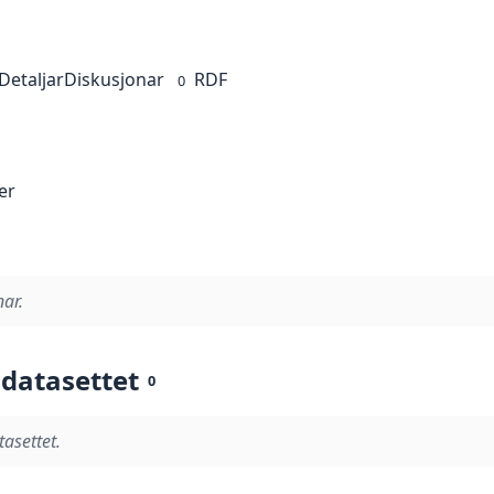
Detaljar
Diskusjonar
RDF
0
er
nar.
 datasettet
0
tasettet.