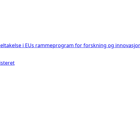
deltakelse i EUs rammeprogram for forskning og innovasjo
isteret