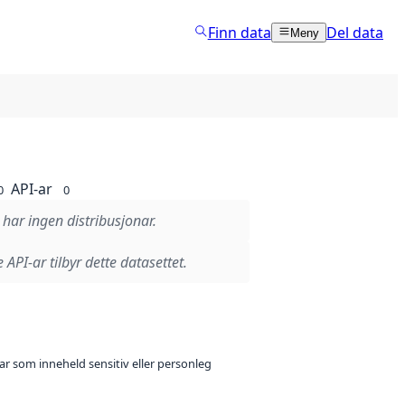
Finn data
Del data
Meny
API-ar
0
0
 har ingen distribusjonar.
 API-ar tilbyr dette datasettet.
ar som inneheld sensitiv eller personleg