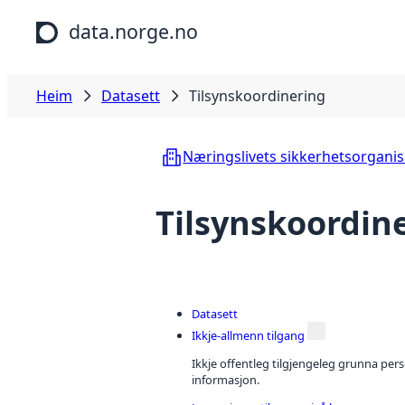
Hopp til hovudinnhald
data.norge.no
Heim
Datasett
Tilsynskoordinering
Næringslivets sikkerhetsorgani
Tilsynskoordin
Datasett
Ikkje-allmenn tilgang
Ikkje offentleg tilgjengeleg grunna per
informasjon.