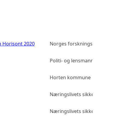
n Horisont 2020
Norges forskningsråd
Politi- og lensmannsetaten
Horten kommune
Næringslivets sikkerhetsorganisasjo
Næringslivets sikkerhetsorganisasjo