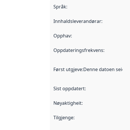
Språk
:
Innhaldsleverandørar
:
Opphav
:
Oppdateringsfrekvens
:
Først utgjeve
:
Denne datoen seier nå
Sist oppdatert
:
Nøyaktigheit
:
Tilgjenge
: