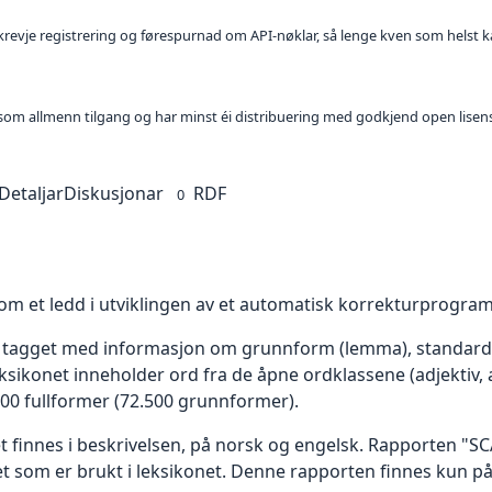
l krevje registrering og førespurnad om API-nøklar, så lenge kven som helst ka
t som allmenn tilgang og har minst éi distribuering med godkjend open lisen
Detaljar
Diskusjonar
RDF
0
som et ledd i utviklingen av et automatisk korrekturprogra
 tagget med informasjon om grunnform (lemma), standardis
ksikonet inneholder ord fra de åpne ordklassene (adjektiv, a
00 fullformer (72.500 grunnformer).
 finnes i beskrivelsen, på norsk og engelsk. Rapporten "SC
ttet som er brukt i leksikonet. Denne rapporten finnes kun p