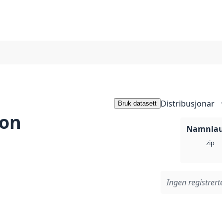
Distribusjonar
Bruk datasett
kon
Namnlaus
zip
Ingen registrerte