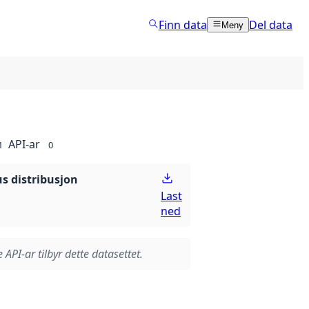
Finn data
Del data
Meny
API-ar
1
0
 distribusjon
Last
ned
 API-ar tilbyr dette datasettet.