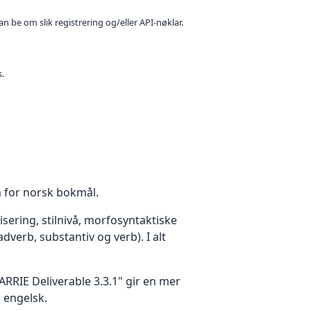
n be om slik registrering og/eller API-nøklar.
s.
m for norsk bokmål.
ering, stilnivå, morfosyntaktiske
dverb, substantiv og verb). I alt
ARRIE Deliverable 3.3.1" gir en mer
å engelsk.