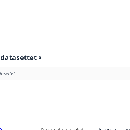
 datasettet
0
tasettet.
AS
Nasjonalbiblioteket
Allmenn tilga