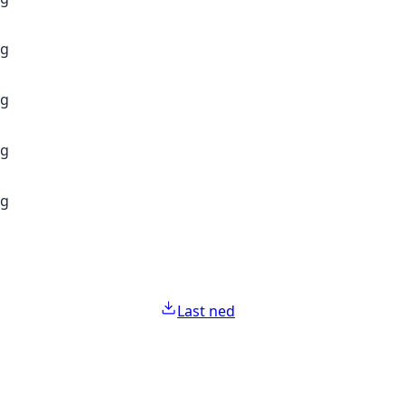
ng
ng
ng
ng
Last ned