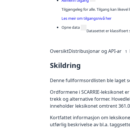
Allmenn tilgang
Tilgjengeleg for alle. Tilgang kan likeve
Les meir om tilgangsnivå her
Opne data
Datasettet er klassifiser
Oversikt
Distribusjonar og API-ar
1
Skildring
Denne fullformsordlisten ble laget 
Ordformene i SCARRIE-leksikonet er
trekk og alternative former. Hovedle
inneholder leksikonet omtrent 361.0
Kortfattet informasjon om leksikonet
utførlig beskrivelse av bl.a. taggse