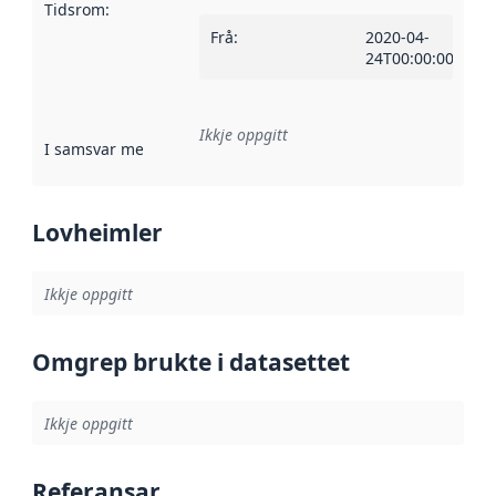
Tidsrom
:
Frå
:
2020-04-
24T00:00:00Z
Ikkje oppgitt
I samsvar med
:
Referanse til ei implementeringsregel eller an
Lovheimler
Ikkje oppgitt
Omgrep brukte i datasettet
Ikkje oppgitt
Referansar