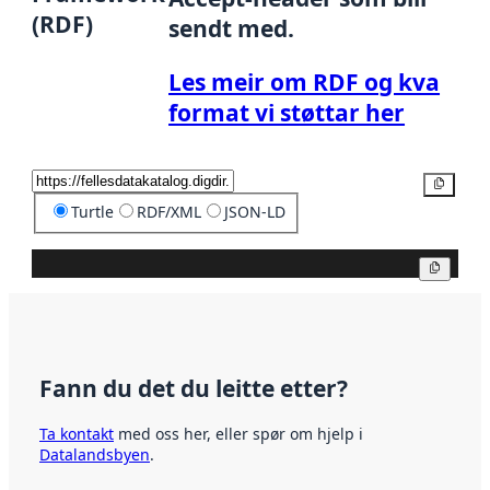
(RDF)
sendt med.
Les meir om RDF og kva
format vi støttar her
Kopier
Turtle
RDF/XML
JSON-LD
Kopier
Fann du det du leitte etter?
Ta kontakt
med oss her, eller spør om hjelp i
Datalandsbyen
.