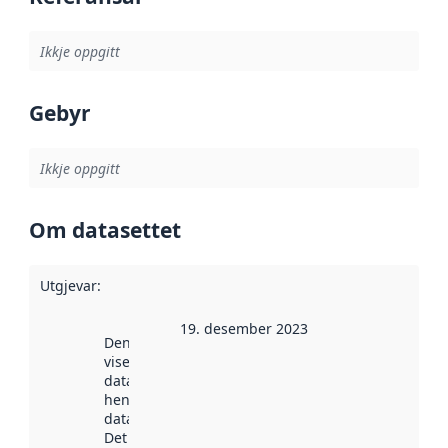
Ikkje oppgitt
Gebyr
Ikkje oppgitt
Om datasettet
Utgjevar
:
19. desember 2023
Denne datoen
viser når
datasettet vart
henta inn av
data.norge.no.
Det kan ha