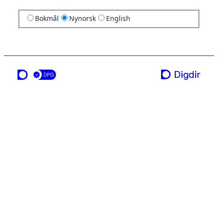
Bokmål
Nynorsk
English
ei teneste frå