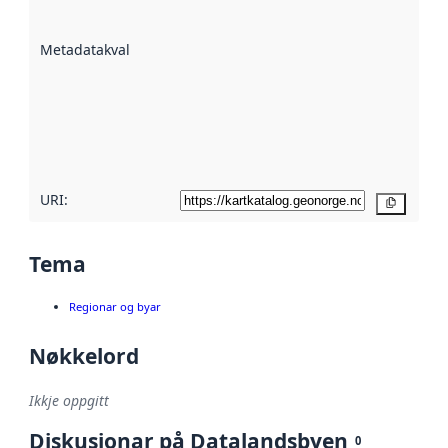
datasettene er
beskrive ved
Metadatakvalitet
:
hjelp av
metadata.
Les meir om
metadatakvalitet
her
URI:
Kopier
Tema
Regionar og byar
Nøkkelord
Ikkje oppgitt
Diskusjonar på Datalandsbyen
0