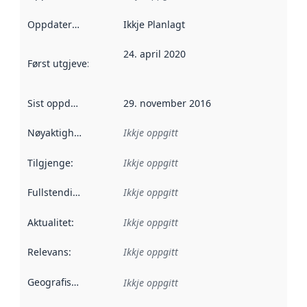
Oppdateringsfrekvens
Ikkje Planlagt
:
24. april 2020
Først utgjeve
:
Denne datoen seier når dataa i dette datasettet 
Sist oppdatert
:
29. november 2016
Nøyaktigheit
:
Ikkje oppgitt
Tilgjenge
:
Ikkje oppgitt
Fullstendigheit
:
Ikkje oppgitt
Aktualitet
:
Ikkje oppgitt
Relevans
:
Ikkje oppgitt
Geografisk område
:
Ikkje oppgitt