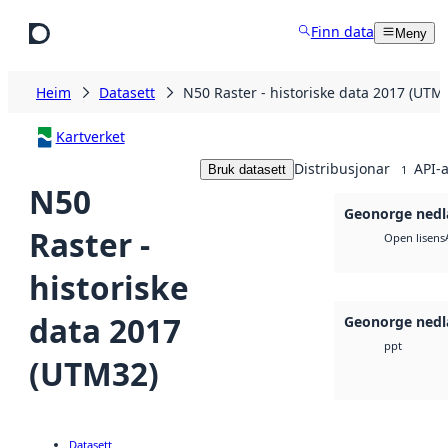
Hopp til hovudinnhald
Finn data
Meny
Heim
Datasett
N50 Raster - historiske data 2017 (UTM
Kartverket
Distribusjonar
API-a
Bruk datasett
1
N50
Geonorge nedl
Raster -
Open lisens
historiske
data 2017
Geonorge nedl
ppt
(UTM32)
Datasett