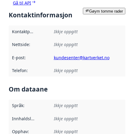
Gå til API
Gøym tomme rader
Kontaktinformasjon
Kontaktpunkt
:
Ikkje oppgitt
Nettside
:
Ikkje oppgitt
E-post
:
kundesenter@kartverket.no
Telefon
:
Ikkje oppgitt
Om dataane
Språk
:
Ikkje oppgitt
Innhaldsleverandørar
Ikkje oppgitt
:
Opphav
:
Ikkje oppgitt