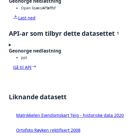
Geonorge nedlastning
Open lisens
API
tiff
tif
Last ned
API-ar som tilbyr dette datasettet
1
Geonorge nedlastning
ppt
Gå til API
Liknande datasett
Matrikkelen Eiendomskart Teig - historiske data 2020
Ortofoto Røyken rektifisert 2008