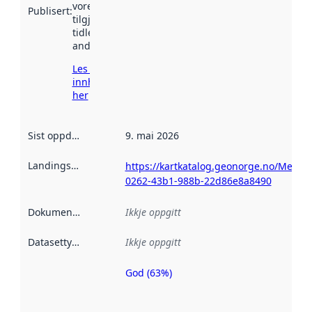
vore
Publisert
:
tilgjengeleg
tidlegare
andre stader.
Les meir om
innhenting
her
Sist oppdatert
:
9. mai 2026
Landingsside
:
https://kartkatalog.geonorge.no/Metad
0262-43b1-988b-22d86e8a8490
Dokumentasjon
:
Ikkje oppgitt
Datasettype
:
Ikkje oppgitt
God (63%)
Metadatakvalitet
er ein indikator
på kor godt