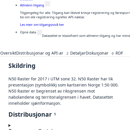
Allmenn tilgang
Tilgjengeleg for alle. Tilgang kan likevel krevje registrering og førespu
be om slik registrering og/eller API-nøklar.
Les meir om tilgangsnivå her
Opne data
Datasettet er klassifisert som allmenn tilgang og har mins
Oversikt
Distribusjonar og API-ar
Detaljar
Diskusjonar
RDF
2
0
Skildring
N50 Raster for 2017 i UTM sone 32. N50 Raster har lik
presentasjon (symbolikk) som kartserien Norge 1:50 000.
N50 Raster er begrenset av riksgrensen mot
nabolandene og territorialgrensen i havet. Datasettet
inneholder sjøinformasjon.
Distribusjonar
1