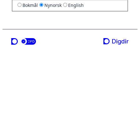
Bokmål
Nynorsk
English
ei teneste frå