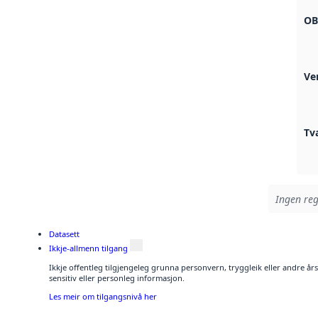
OB
Ve
Tv
Ingen reg
Datasett
Ikkje-allmenn tilgang
Ikkje offentleg tilgjengeleg grunna personvern, tryggleik eller andre å
sensitiv eller personleg informasjon.
Les meir om tilgangsnivå her