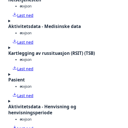
csv
json
Last ned
Aktivitetsdata - Medisinske data
csv
json
Last ned
Kartlegging av russituasjon (RSIT) (TSB)
csv
json
Last ned
Pasient
csv
json
Last ned
Aktivitetsdata - Henvisning og
henvisningsperiode
csv
json