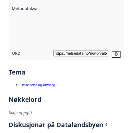
beskrive ved
Metadatakvalitet
:
hjelp av
metadata.
Les meir om
metadatakvalitet
her
URI:
Kopier
Tema
Helse
Helse og omsorg
Nøkkelord
Ikkje oppgitt
Diskusjonar på Datalandsbyen
0