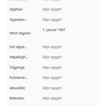
Opphav
:
Ikkje oppgitt
Oppdateringsfrekvens
Ikkje oppgitt
:
1. januar 1997
Først utgjeve
:
Denne datoen seier når dataa i dette datasettet 
Sist oppdatert
:
Ikkje oppgitt
Nøyaktigheit
:
Ikkje oppgitt
Tilgjenge
:
Ikkje oppgitt
Fullstendigheit
:
Ikkje oppgitt
Aktualitet
:
Ikkje oppgitt
Relevans
:
Ikkje oppgitt