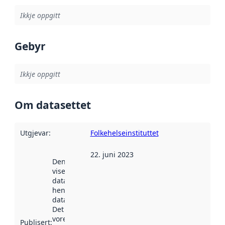
Ikkje oppgitt
Gebyr
Ikkje oppgitt
Om datasettet
Utgjevar
:
Folkehelseinstituttet
22. juni 2023
Denne datoen
viser når
datasettet vart
henta inn av
data.norge.no.
Det kan ha
vore
Publisert
: