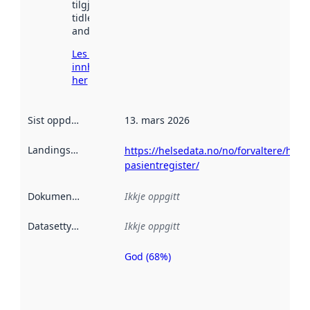
tilgjengeleg
tidlegare
andre stader.
Les meir om
innhenting
her
Sist oppdatert
:
13. mars 2026
Landingsside
:
https://helsedata.no/no/forvaltere/helse
pasientregister/
Dokumentasjon
:
Ikkje oppgitt
Datasettype
:
Ikkje oppgitt
God (68%)
Metadatakvalitet
er ein indikator
på kor godt
datasettene er