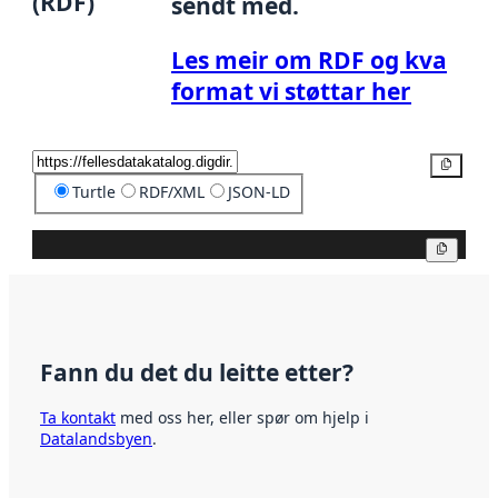
(RDF)
sendt med.
Les meir om RDF og kva
format vi støttar her
Kopier
Turtle
RDF/XML
JSON-LD
Kopier
Fann du det du leitte etter?
Ta kontakt
med oss her, eller spør om hjelp i
Datalandsbyen
.