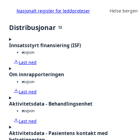
Nasjonalt register for leddproteser
Helse bergen 
Distribusjonar
12
Innsatsstyrt finansiering (ISF)
csv
json
Last ned
Om innrapporteringen
csv
json
Last ned
Aktivitetsdata - Behandlingsenhet
csv
json
Last ned
Aktivitetsdata - Pasientens kontakt med
helsetjenesten