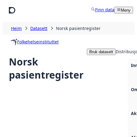
Hopp til hovudinnhald
Finn data
Meny
Heim
Datasett
Norsk pasientregister
Folkehelseinstituttet
Distribusj
Bruk datasett
Norsk
Inn
pasientregister
Om
Ak