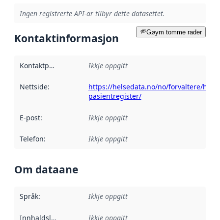
Ingen registrerte API-ar tilbyr dette datasettet.
Gøym tomme rader
Kontaktinformasjon
Kontaktpunkt
:
Ikkje oppgitt
Nettside
:
https://helsedata.no/no/forvaltere/helse
pasientregister/
E-post
:
Ikkje oppgitt
Telefon
:
Ikkje oppgitt
Om dataane
Språk
:
Ikkje oppgitt
Innhaldsleverandørar
Ikkje oppgitt
: