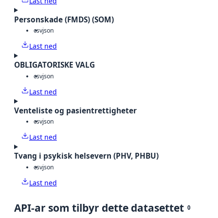
Last ned
Personskade (FMDS) (SOM)
csv
json
Last ned
OBLIGATORISKE VALG
csv
json
Last ned
Venteliste og pasientrettigheter
csv
json
Last ned
Tvang i psykisk helsevern (PHV, PHBU)
csv
json
Last ned
API-ar som tilbyr dette datasettet
0