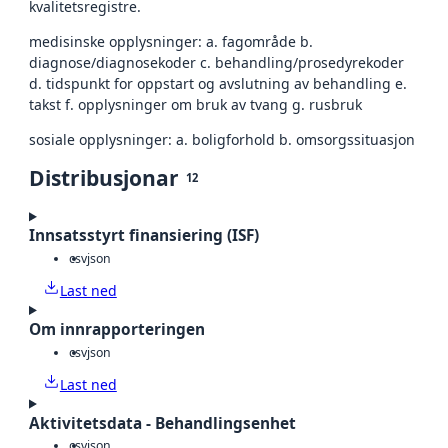
kvalitetsregistre.
medisinske opplysninger: a. fagområde b.
diagnose/diagnosekoder c. behandling/prosedyrekoder
d. tidspunkt for oppstart og avslutning av behandling e.
takst f. opplysninger om bruk av tvang g. rusbruk
sosiale opplysninger: a. boligforhold b. omsorgssituasjon
Distribusjonar
12
Innsatsstyrt finansiering (ISF)
csv
json
Last ned
Om innrapporteringen
csv
json
Last ned
Aktivitetsdata - Behandlingsenhet
csv
json