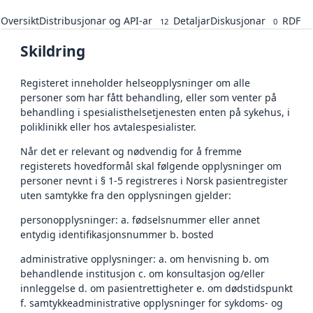
Oversikt
Distribusjonar og API-ar
Detaljar
Diskusjonar
RDF
12
0
Skildring
Registeret inneholder helseopplysninger om alle
personer som har fått behandling, eller som venter på
behandling i spesialisthelsetjenesten enten på sykehus, i
poliklinikk eller hos avtalespesialister.
Når det er relevant og nødvendig for å fremme
registerets hovedformål skal følgende opplysninger om
personer nevnt i § 1-5 registreres i Norsk pasientregister
uten samtykke fra den opplysningen gjelder:
personopplysninger: a. fødselsnummer eller annet
entydig identifikasjonsnummer b. bosted
administrative opplysninger: a. om henvisning b. om
behandlende institusjon c. om konsultasjon og/eller
innleggelse d. om pasientrettigheter e. om dødstidspunkt
f. samtykkeadministrative opplysninger for sykdoms- og