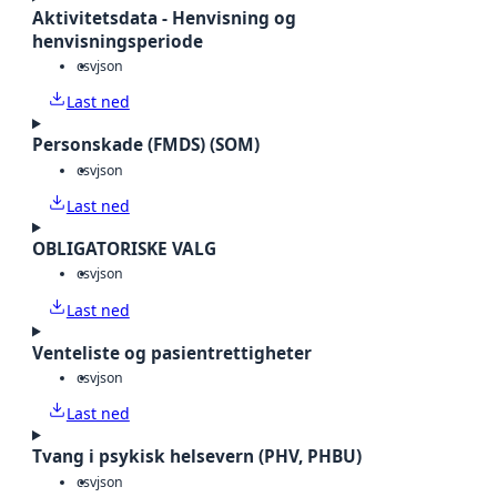
Aktivitetsdata - Henvisning og
henvisningsperiode
csv
json
Last ned
Personskade (FMDS) (SOM)
csv
json
Last ned
OBLIGATORISKE VALG
csv
json
Last ned
Venteliste og pasientrettigheter
csv
json
Last ned
Tvang i psykisk helsevern (PHV, PHBU)
csv
json