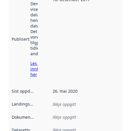
Denne datoen
viser når
datasettet vart
henta inn av
data.norge.no.
Det kan ha
vore
Publisert
:
tilgjengeleg
tidlegare
andre stader.
Les meir om
innhenting
her
Sist oppdatert
:
26. mai 2020
Landingsside
:
Ikkje oppgitt
Dokumentasjon
:
Ikkje oppgitt
Datasettype
:
Ikkje oppgitt