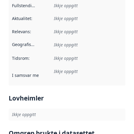
Fullstendigheit
:
Ikkje oppgitt
Aktualitet
:
Ikkje oppgitt
Relevans
:
Ikkje oppgitt
Geografisk område
:
Ikkje oppgitt
Tidsrom
:
Ikkje oppgitt
Ikkje oppgitt
I samsvar med
:
Referanse til ei implementeringsregel eller an
Lovheimler
Ikkje oppgitt
Omgrep brukte i datasettet