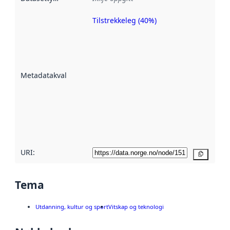
Tilstrekkeleg (40%)
Metadatakvalitet
er ein indikator
på kor godt
datasettene er
beskrive ved
Metadatakvalitet
:
hjelp av
metadata.
Les meir om
metadatakvalitet
her
URI:
Kopier
Tema
Utdanning, kultur og sport
Vitskap og teknologi