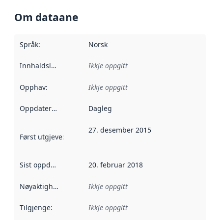
Om dataane
Språk
:
Norsk
Innhaldsleverandørar
Ikkje oppgitt
:
Opphav
:
Ikkje oppgitt
Oppdateringsfrekvens
Dagleg
:
27. desember 2015
Først utgjeve
:
Denne datoen seier når dataa i dette datasettet 
Sist oppdatert
:
20. februar 2018
Nøyaktigheit
:
Ikkje oppgitt
Tilgjenge
:
Ikkje oppgitt