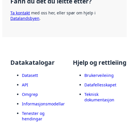
Fann du det du leitte etter?
Ta kontakt
med oss her, eller spør om hjelp i
Datalandsbyen
.
Datakatalogar
Hjelp og rettleiing
Datasett
Brukerveileiing
API
Datafellesskapet
Omgrep
Teknisk
dokumentasjon
Informasjonsmodellar
Tenester og
hendingar