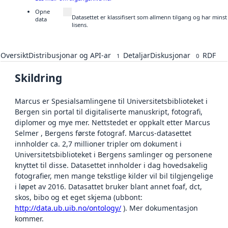
Opne
Datasettet er klassifisert som allmenn tilgang og har min
data
lisens.
Oversikt
Distribusjonar og API-ar
Detaljar
Diskusjonar
RDF
1
0
Skildring
Marcus er Spesialsamlingene til Universitetsbiblioteket i
Bergen sin portal til digitaliserte manuskript, fotografi,
diplomer og mye mer. Nettstedet er oppkalt etter Marcus
Selmer , Bergens første fotograf. Marcus-datasettet
innholder ca. 2,7 millioner tripler om dokument i
Universitetsbiblioteket i Bergens samlinger og personene
knyttet til disse. Datasettet innholder i dag hovedsakelig
fotografier, men mange tekstlige kilder vil bil tilgjengelige
i løpet av 2016. Datasattet bruker blant annet foaf, dct,
skos, bibo og et eget skjema (ubbont:
http://data.ub.uib.no/ontology/
). Mer dokumentasjon
kommer.