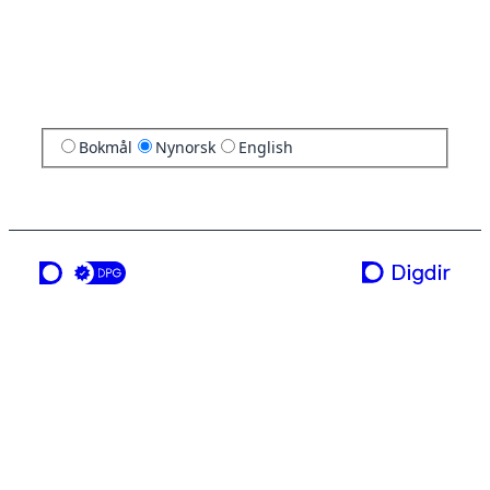
Bokmål
Nynorsk
English
ei teneste frå