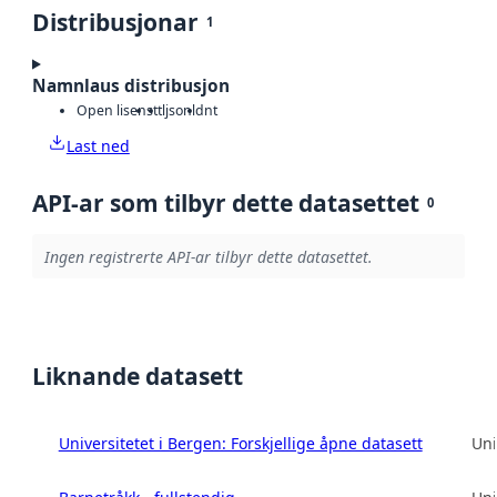
Distribusjonar
1
Namnlaus distribusjon
Open lisens
ttl
jsonld
nt
Last ned
API-ar som tilbyr dette datasettet
0
Ingen registrerte API-ar tilbyr dette datasettet.
Liknande datasett
Universitetet i Bergen: Forskjellige åpne datasett
Uni