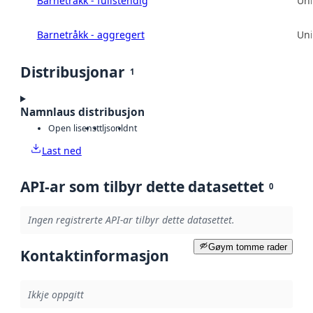
Barnetråkk - fullstendig
Uni
Barnetråkk - aggregert
Uni
Distribusjonar
1
Namnlaus distribusjon
Open lisens
ttl
jsonld
nt
Last ned
API-ar som tilbyr dette datasettet
0
Ingen registrerte API-ar tilbyr dette datasettet.
Gøym tomme rader
Kontaktinformasjon
Ikkje oppgitt