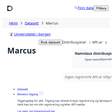
Hopp til hovudinnhald
Finn data
Meny
Heim
Datasett
Marcus
Universitetet i bergen
Distribusjonar
API-ar
Bruk datasett
1
0
Marcus
Namnlaus distribusj
ttl
jsonld
Open lisens
Ingen registrerte API-ar tilbyr
Datasett
Allmenn tilgang
Tilgjengeleg for alle. Tilgang kan likevel krevje registrering og føresp
helst kan be om slik registrering og/eller API-nøklar.
Les meir om tilgangsnivå her