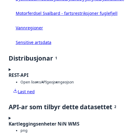
Motorferdsel Svalbard - fartsrestriksjoner fuglefjell
Vannregioner
Sensitive artsdata
Distribusjonar
1
REST-API
Open lisens
API
geojson
geojson
Last ned
API-ar som tilbyr dette datasettet
2
Kartleggingsenheter NiN WMS
png