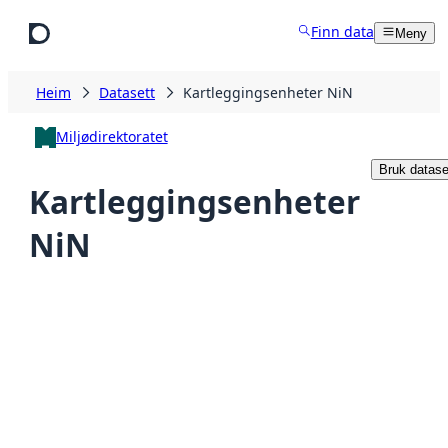
Hopp til hovudinnhald
Finn data
Meny
Heim
Datasett
Kartleggingsenheter NiN
Miljødirektoratet
Bruk datase
Kartleggingsenheter
NiN