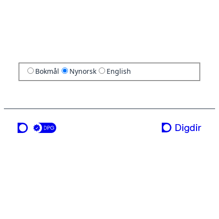
Bokmål
Nynorsk
English
ei teneste frå