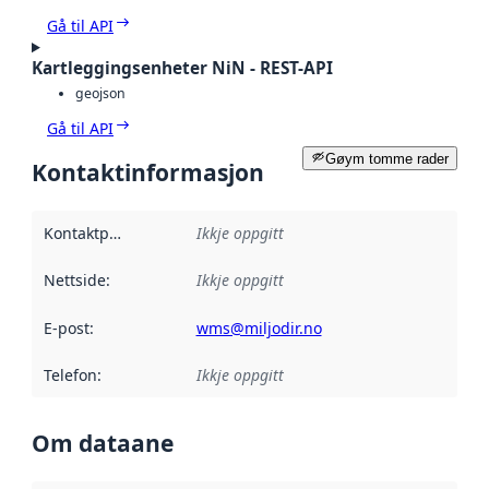
Gå til API
Kartleggingsenheter NiN - REST-API
geojson
Gå til API
Gøym tomme rader
Kontaktinformasjon
Kontaktpunkt
:
Ikkje oppgitt
Nettside
:
Ikkje oppgitt
E-post
:
wms@miljodir.no
Telefon
:
Ikkje oppgitt
Om dataane