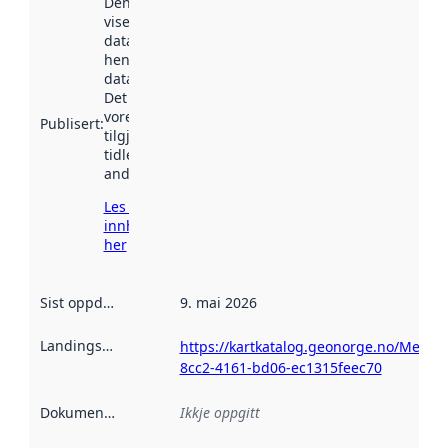
Denne datoen
viser når
datasettet vart
henta inn av
data.norge.no.
Det kan ha
vore
Publisert
:
tilgjengeleg
tidlegare
andre stader.
Les meir om
innhenting
her
Sist oppdatert
:
9. mai 2026
Landingsside
:
https://kartkatalog.geonorge.no/Metad
8cc2-4161-bd06-ec1315feec70
Dokumentasjon
:
Ikkje oppgitt