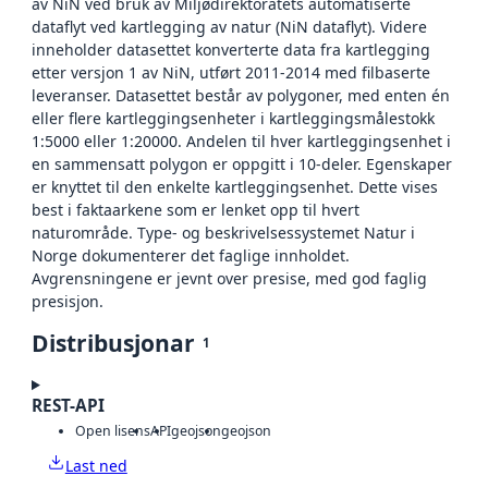
av NiN ved bruk av Miljødirektoratets automatiserte
dataflyt ved kartlegging av natur (NiN dataflyt). Videre
inneholder datasettet konverterte data fra kartlegging
etter versjon 1 av NiN, utført 2011-2014 med filbaserte
leveranser. Datasettet består av polygoner, med enten én
eller flere kartleggingsenheter i kartleggingsmålestokk
1:5000 eller 1:20000. Andelen til hver kartleggingsenhet i
en sammensatt polygon er oppgitt i 10-deler. Egenskaper
er knyttet til den enkelte kartleggingsenhet. Dette vises
best i faktaarkene som er lenket opp til hvert
naturområde. Type- og beskrivelsessystemet Natur i
Norge dokumenterer det faglige innholdet.
Avgrensningene er jevnt over presise, med god faglig
presisjon.
Distribusjonar
1
REST-API
Open lisens
API
geojson
geojson
Last ned