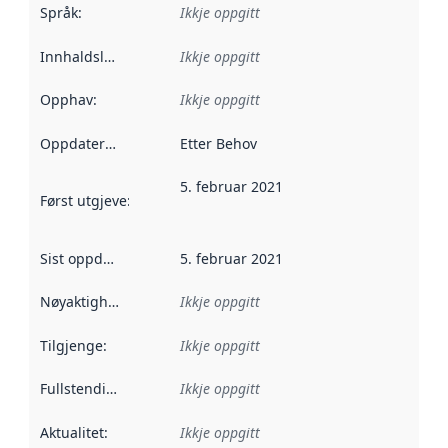
Språk
:
Ikkje oppgitt
Innhaldsleverandørar
Ikkje oppgitt
:
Opphav
:
Ikkje oppgitt
Oppdateringsfrekvens
Etter Behov
:
5. februar 2021
Først utgjeve
:
Denne datoen seier når dataa i dette datasettet 
Sist oppdatert
:
5. februar 2021
Nøyaktigheit
:
Ikkje oppgitt
Tilgjenge
:
Ikkje oppgitt
Fullstendigheit
:
Ikkje oppgitt
Aktualitet
:
Ikkje oppgitt