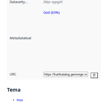
Datasettype
:
Ikkje oppgitt
God (63%)
Metadatakvalitet
er ein indikator
på kor godt
datasettene er
beskrive ved
Metadatakvalitet
:
hjelp av
metadata.
Les meir om
metadatakvalitet
her
URI:
Kopier
Tema
Miljø