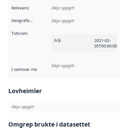
Relevans
:
Ikkje oppgitt
Geografisk område
:
Ikkje oppgitt
Tidsrom
:
Frå
:
2021-02-
05T00:00:00Z
Ikkje oppgitt
I samsvar med
:
Referanse til ei implementeringsregel eller an
Lovheimler
Ikkje oppgitt
Omgrep brukte i datasettet