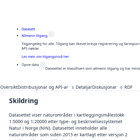
Datasett
Allmenn tilgang
Tilgjengeleg for alle. Tilgang kan likevel krevje registrering og førespu
API-nøklar.
Les meir om tilgangsnivå her
Opne data
Datasettet er klassifisert som allmenn tilgang og har mins
Oversikt
Distribusjonar og API-ar
Detaljar
Diskusjonar
RDF
3
0
Skildring
Datasettet viser naturområder i kartleggingsmålestokk
1:5000 og 1:20000 etter type- og beskrivelsessystemet
Natur i Norge (NiN). Datasettet inneholder alle
naturområder som siden 2015 er kartlagt etter versjon 2