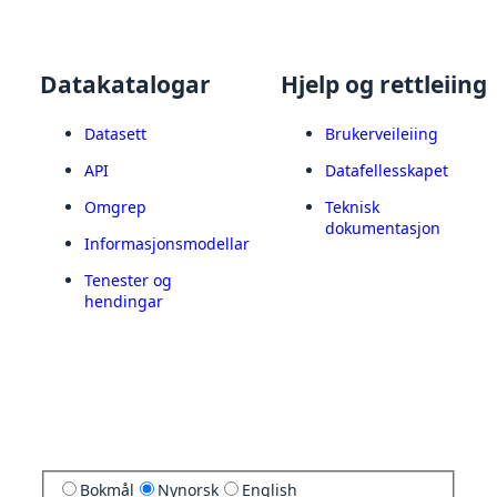
Datakatalogar
Hjelp og rettleiing
Datasett
Brukerveileiing
API
Datafellesskapet
Omgrep
Teknisk
dokumentasjon
Informasjonsmodellar
Tenester og
hendingar
Bokmål
Nynorsk
English