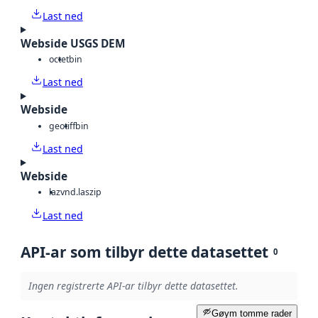
Last ned
Webside USGS DEM
octet
bin
Last ned
Webside
geotiff
bin
Last ned
Webside
laz
vnd.laszip
Last ned
API-ar som tilbyr dette datasettet
0
Ingen registrerte API-ar tilbyr dette datasettet.
Gøym tomme rader