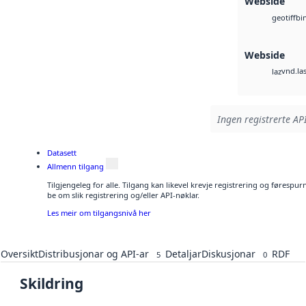
Webside
bi
geotiff
Webside
vnd.la
laz
Ingen registrerte API
Datasett
Allmenn tilgang
Tilgjengeleg for alle. Tilgang kan likevel krevje registrering og førespu
be om slik registrering og/eller API-nøklar.
Les meir om tilgangsnivå her
Oversikt
Distribusjonar og API-ar
Detaljar
Diskusjonar
RDF
5
0
Skildring