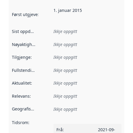
1. januar 2015
Først utgjeve
:
Denne datoen seier når dataa i dette datasettet 
Sist oppdatert
:
Ikkje oppgitt
Nøyaktigheit
:
Ikkje oppgitt
Tilgjenge
:
Ikkje oppgitt
Fullstendigheit
:
Ikkje oppgitt
Aktualitet
:
Ikkje oppgitt
Relevans
:
Ikkje oppgitt
Geografisk område
:
Ikkje oppgitt
Tidsrom
:
Frå
:
2021-09-