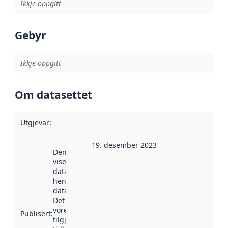
Ikkje oppgitt
Gebyr
Ikkje oppgitt
Om datasettet
Utgjevar
:
19. desember 2023
Denne datoen
viser når
datasettet vart
henta inn av
data.norge.no.
Det kan ha
vore
Publisert
:
tilgjengeleg