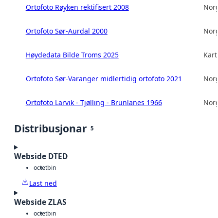
Ortofoto Røyken rektifisert 2008
Norg
Ortofoto Sør-Aurdal 2000
Norg
Høydedata Bilde Troms 2025
Kart
Ortofoto Sør-Varanger midlertidig ortofoto 2021
Norg
Ortofoto Larvik - Tjølling - Brunlanes 1966
Norg
Distribusjonar
5
Webside DTED
octet
bin
Last ned
Webside ZLAS
octet
bin