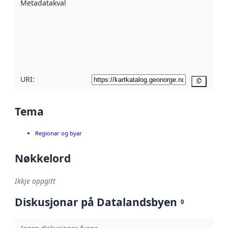
Metadatakvalitet
:
hjelp av
metadata.
Les meir om
metadatakvalitet
her
URI:
Kopier
Tema
Regionar og byar
Nøkkelord
Ikkje oppgitt
Diskusjonar på Datalandsbyen
0