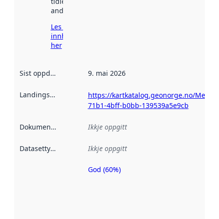
tidlegare
andre stader.
Les meir om
innhenting
her
Sist oppdatert
:
9. mai 2026
Landingsside
:
https://kartkatalog.geonorge.no/Metad
71b1-4bff-b0bb-139539a5e9cb
Dokumentasjon
:
Ikkje oppgitt
Datasettype
:
Ikkje oppgitt
God (60%)
Metadatakvalitet
er ein indikator
på kor godt
datasettene er
beskrive ved