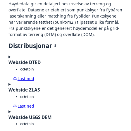
Høydedata gir en detaljert beskrivelse av terreng og
overflate. Dataene er etablert som punktskyer fra flybåren
laserskanning eller matching fra flybilder. Punktskyene
har varierende tetthet (punkt/m2 ) tilpasset ulike formål.
Fra punktskyene er det generert høydemodeller på grid-
format av terreng (DTM) og overflate (DOM).
Distribusjonar
5
Webside DTED
octet
bin
Last ned
Webside ZLAS
octet
bin
Last ned
Webside USGS DEM
octet
bin