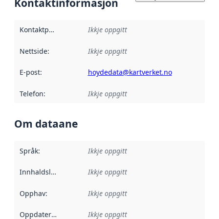
Kontaktinformasjon
Kontaktpunkt
:
Ikkje oppgitt
Nettside
:
Ikkje oppgitt
E-post
:
hoydedata@kartverket.no
Telefon
:
Ikkje oppgitt
Om dataane
Språk
:
Ikkje oppgitt
Innhaldsleverandørar
Ikkje oppgitt
:
Opphav
:
Ikkje oppgitt
Oppdateringsfrekvens
Ikkje oppgitt
: