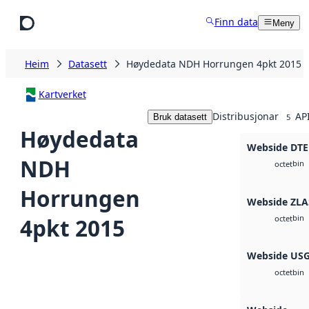
Hopp til hovudinnhald
Finn data
Meny
Heim
Datasett
Høydedata NDH Horrungen 4pkt 2015
Kartverket
Distribusjonar
API
Bruk datasett
5
Høydedata
Webside DT
NDH
bin
octet
Horrungen
Webside ZLA
bin
4pkt 2015
octet
Webside US
bin
octet