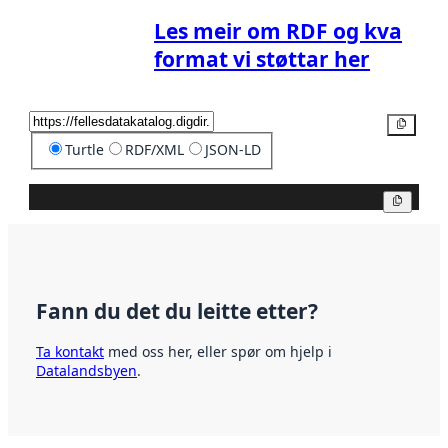
Les meir om RDF og kva
format vi støttar her
Kopier
Turtle
RDF/XML
JSON-LD
Kopier
Fann du det du leitte etter?
Ta kontakt
med oss her, eller spør om hjelp i
Datalandsbyen
.