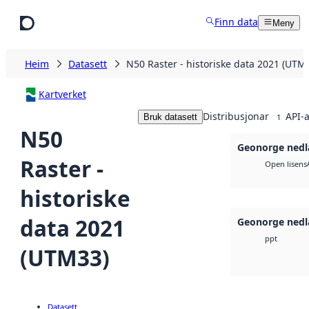
Hopp til hovudinnhald
Finn data
Meny
Heim
Datasett
N50 Raster - historiske data 2021 (UTM
Kartverket
Distribusjonar
API-a
Bruk datasett
1
N50
Geonorge nedl
Raster -
Open lisens
historiske
data 2021
Geonorge nedl
ppt
(UTM33)
Datasett