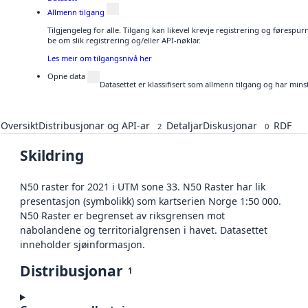
Allmenn tilgang
Tilgjengeleg for alle. Tilgang kan likevel krevje registrering og førespu
be om slik registrering og/eller API-nøklar.
Les meir om tilgangsnivå her
Opne data
Datasettet er klassifisert som allmenn tilgang og har mins
Oversikt
Distribusjonar og API-ar
Detaljar
Diskusjonar
RDF
2
0
Skildring
N50 raster for 2021 i UTM sone 33. N50 Raster har lik
presentasjon (symbolikk) som kartserien Norge 1:50 000.
N50 Raster er begrenset av riksgrensen mot
nabolandene og territorialgrensen i havet. Datasettet
inneholder sjøinformasjon.
Distribusjonar
1