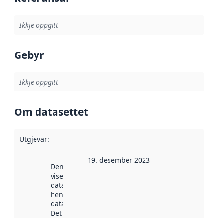
Ikkje oppgitt
Gebyr
Ikkje oppgitt
Om datasettet
Utgjevar
:
19. desember 2023
Denne datoen
viser når
datasettet vart
henta inn av
data.norge.no.
Det kan ha