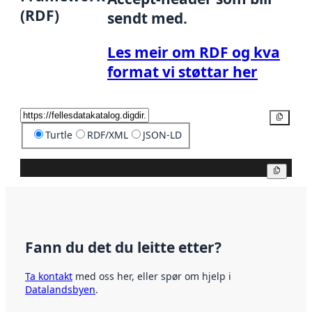
(RDF)
sendt med.
Les meir om RDF og kva
format vi støttar her
Kopier
Turtle
RDF/XML
JSON-LD
Kopier
Fann du det du leitte etter?
Ta kontakt
med oss her, eller spør om hjelp i
Datalandsbyen
.