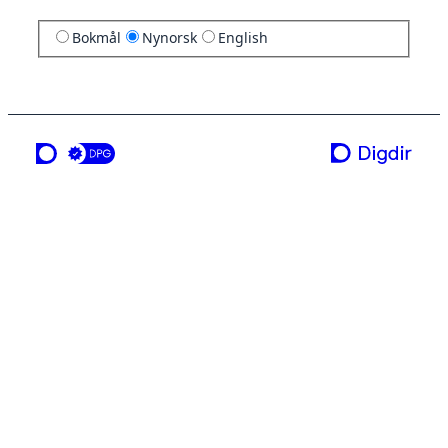
Bokmål
Nynorsk
English
ei teneste frå