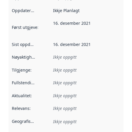
Oppdateringsfrekvens
Ikkje Planlagt
:
16. desember 2021
Først utgjeve
:
Denne datoen seier når dataa i dette datasettet 
Sist oppdatert
:
16. desember 2021
Nøyaktigheit
:
Ikkje oppgitt
Tilgjenge
:
Ikkje oppgitt
Fullstendigheit
:
Ikkje oppgitt
Aktualitet
:
Ikkje oppgitt
Relevans
:
Ikkje oppgitt
Geografisk område
:
Ikkje oppgitt