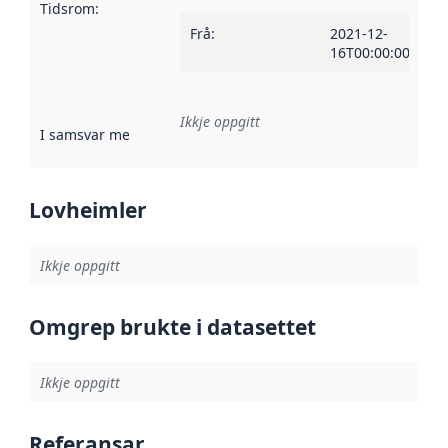
Tidsrom
:
Frå
:
2021-12-
16T00:00:00Z
Ikkje oppgitt
I samsvar med
:
Referanse til ei implementeringsregel eller an
Lovheimler
Ikkje oppgitt
Omgrep brukte i datasettet
Ikkje oppgitt
Referansar