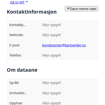
Gå til API
Gøym tomme rader
Kontaktinformasjon
Kontaktpunkt
:
Ikkje oppgitt
Nettside
:
Ikkje oppgitt
E-post
:
kundesenter@kartverket.no
Telefon
:
Ikkje oppgitt
Om dataane
Språk
:
Ikkje oppgitt
Innhaldsleverandørar
Ikkje oppgitt
:
Opphav
:
Ikkje oppgitt