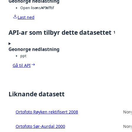
Geonorge nedlastning
Open lisens
API
tiff
tif
Last ned
API-ar som tilbyr dette datasettet
1
Geonorge nedlastning
ppt
Gå til API
Liknande datasett
Ortofoto Røyken rektifisert 2008
Norg
Ortofoto Sør-Aurdal 2000
Norg