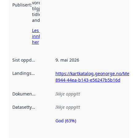
vore
Publisert
:
tilgjengeleg
tidlegare
andre stader.
Les meir om
innhenting
her
Sist oppdatert
:
9. mai 2026
Landingsside
:
https://kartkatalog.geonorge.no/Metad
8944-44ea-b143-e56247b5b16d
Dokumentasjon
:
Ikkje oppgitt
Datasettype
:
Ikkje oppgitt
God (63%)
Metadatakvalitet
er ein indikator
på kor godt