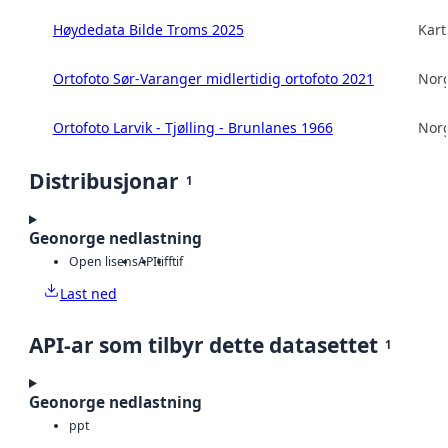
Høydedata Bilde Troms 2025
Kart
Ortofoto Sør-Varanger midlertidig ortofoto 2021
Norg
Ortofoto Larvik - Tjølling - Brunlanes 1966
Norg
Distribusjonar
1
Geonorge nedlastning
Open lisens
API
tiff
tif
Last ned
API-ar som tilbyr dette datasettet
1
Geonorge nedlastning
ppt