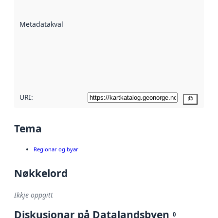
datasettene er
beskrive ved
Metadatakvalitet
:
hjelp av
metadata.
Les meir om
metadatakvalitet
her
URI:
Kopier
Tema
Regionar og byar
Nøkkelord
Ikkje oppgitt
Diskusjonar på Datalandsbyen
0