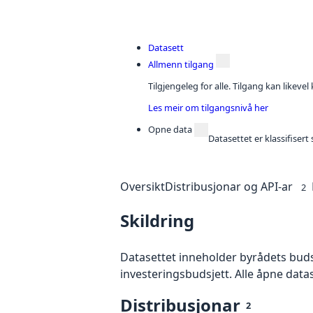
Datasett
Allmenn tilgang
Tilgjengeleg for alle. Tilgang kan likeve
Les meir om tilgangsnivå her
Opne data
Datasettet er klassifiser
Oversikt
Distribusjonar og API-ar
2
Skildring
Datasettet inneholder byrådets buds
investeringsbudsjett. Alle åpne dat
Distribusjonar
2