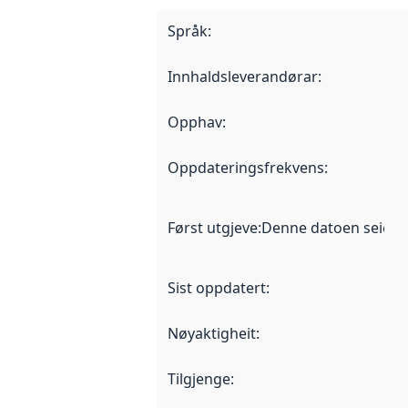
Språk
:
Innhaldsleverandørar
:
Opphav
:
Oppdateringsfrekvens
:
Først utgjeve
:
Denne datoen seier nå
Sist oppdatert
:
Nøyaktigheit
:
Tilgjenge
: