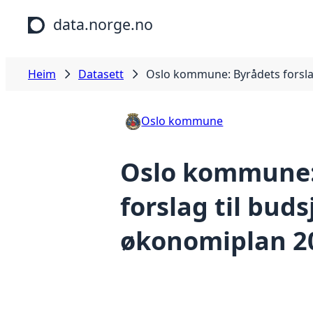
Hopp til hovudinnhald
data.norge.no
Heim
Datasett
Oslo kommune: Byrådets forsla
Oslo kommune
Oslo kommune:
forslag til buds
økonomiplan 2