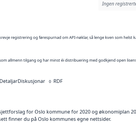
Ingen registrerte
l krevje registrering og førespurnad om API-nøklar, så lenge kven som helst ka
t som allmenn tilgang og har minst éi distribuering med godkjend open lisen
Detaljar
Diskusjonar
RDF
0
jettforslag for Oslo kommune for 2020 og økonomiplan 2020
asett finner du på Oslo kommunes egne nettsider.