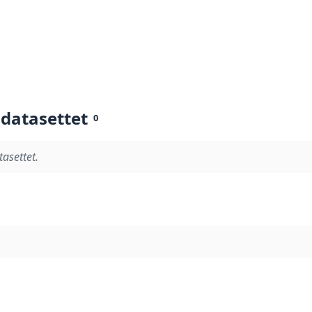
 datasettet
0
tasettet.