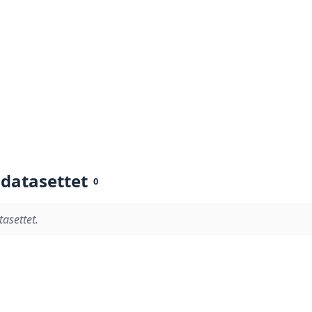
 datasettet
0
tasettet.