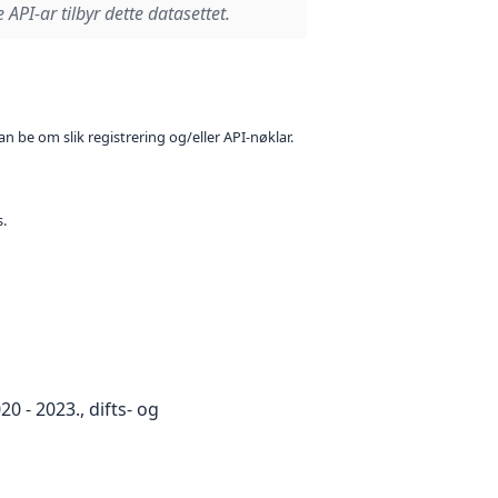
 API-ar tilbyr dette datasettet.
n be om slik registrering og/eller API-nøklar.
s.
 - 2023., difts- og