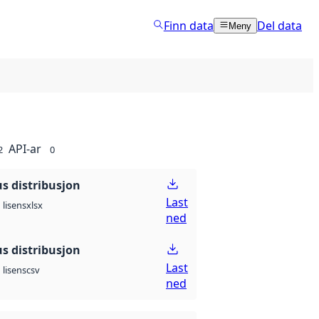
Finn data
Del data
Meny
API-ar
2
0
 distribusjon
Last
xlsx
lisens
ned
 distribusjon
Last
csv
lisens
ned