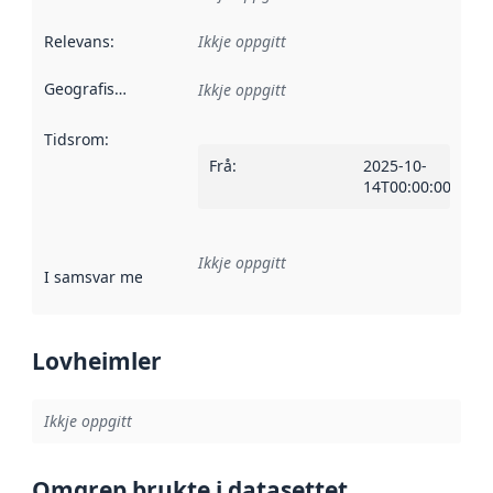
Relevans
:
Ikkje oppgitt
Geografisk område
:
Ikkje oppgitt
Tidsrom
:
Frå
:
2025-10-
14T00:00:00Z
Ikkje oppgitt
I samsvar med
:
Referanse til ei implementeringsregel eller an
Lovheimler
Ikkje oppgitt
Omgrep brukte i datasettet