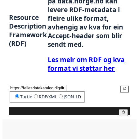
på data.norge.no kan
levere RDF-metadata i
Resource
fleire ulike format,
Description
avhengig av kva for ein
Framework
Accept-header som blir
(RDF)
sendt med.
Les meir om RDF og kva
format vi støttar her
Kopier
Turtle
RDF/XML
JSON-LD
Kopier