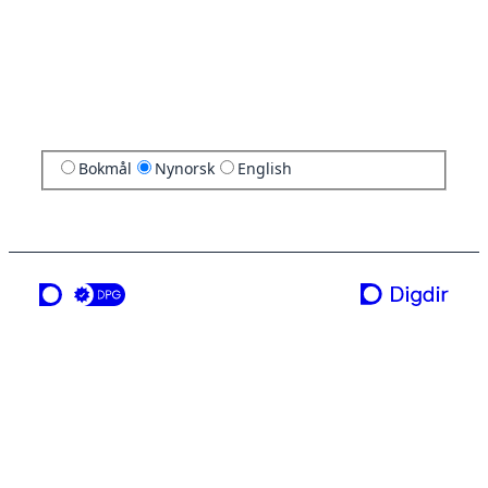
Bokmål
Nynorsk
English
ei teneste frå