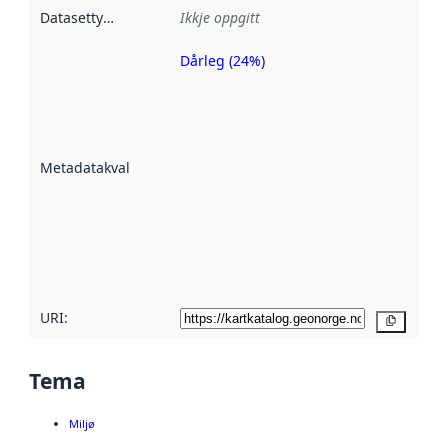
Datasettype
:
Ikkje oppgitt
Dårleg (24%)
Metadatakvalitet
er ein indikator
på kor godt
datasettene er
beskrive ved
Metadatakvalitet
:
hjelp av
metadata.
Les meir om
metadatakvalitet
her
URI:
Kopier
Tema
Miljø