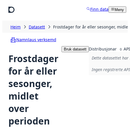
Hopp til hovudinnhald
Finn data
Meny
Heim
Datasett
Frostdager for år eller sesonger, midl
Namnlaus verksemd
Distribusjonar
API
Bruk datasett
0
Frostdager
Dette datasettet har 
for år eller
Ingen registrerte API
sesonger,
midlet
over
perioden