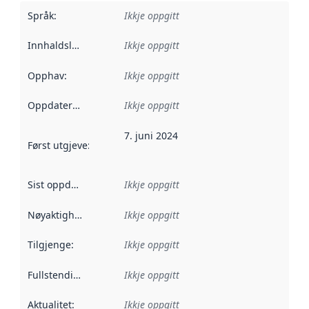
Språk
:
Ikkje oppgitt
Innhaldsleverandørar
Ikkje oppgitt
:
Opphav
:
Ikkje oppgitt
Oppdateringsfrekvens
Ikkje oppgitt
:
7. juni 2024
Først utgjeve
:
Denne datoen seier når dataa i dette datasettet 
Sist oppdatert
:
Ikkje oppgitt
Nøyaktigheit
:
Ikkje oppgitt
Tilgjenge
:
Ikkje oppgitt
Fullstendigheit
:
Ikkje oppgitt
Aktualitet
:
Ikkje oppgitt