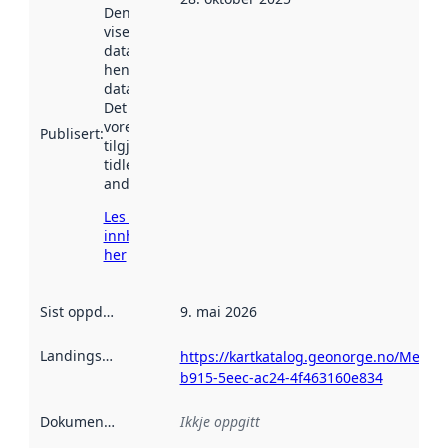
Denne datoen
viser når
datasettet vart
henta inn av
data.norge.no.
Det kan ha
vore
Publisert
:
tilgjengeleg
tidlegare
andre stader.
Les meir om
innhenting
her
Sist oppdatert
:
9. mai 2026
Landingsside
:
https://kartkatalog.geonorge.no/Metad
b915-5eec-ac24-4f463160e834
Dokumentasjon
:
Ikkje oppgitt