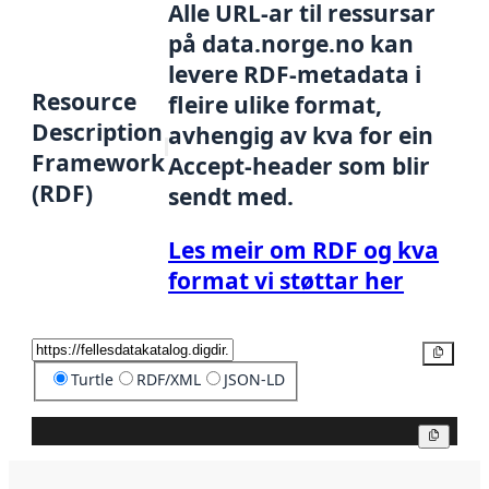
Alle URL-ar til ressursar
på data.norge.no kan
levere RDF-metadata i
Resource
fleire ulike format,
Description
avhengig av kva for ein
Framework
Accept-header som blir
(RDF)
sendt med.
Les meir om RDF og kva
format vi støttar her
Kopier
Turtle
RDF/XML
JSON-LD
Kopier