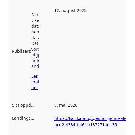
12. august 2025
Denne datoen
viser når
datasettet vart
henta inn av
data.norge.no.
Det kan ha
vore
Publisert
:
tilgjengeleg
tidlegare
andre stader.
Les meir om
innhenting
her
Sist oppdatert
:
9. mai 2026
Landingsside
:
https://kartkatalog.geonorge.no/Metad
bcd2-4334-b46f-b1372714d135