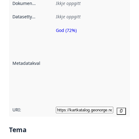
Dokumentasjon
:
Ikkje oppgitt
Datasettype
:
Ikkje oppgitt
God (72%)
Metadatakvalitet
er ein indikator
på kor godt
datasettene er
beskrive ved
Metadatakvalitet
:
hjelp av
metadata.
Les meir om
metadatakvalitet
her
URI:
Kopier
Tema