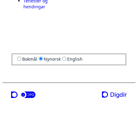
Tenester og
hendingar
Bokmål
Nynorsk
English
ei teneste frå