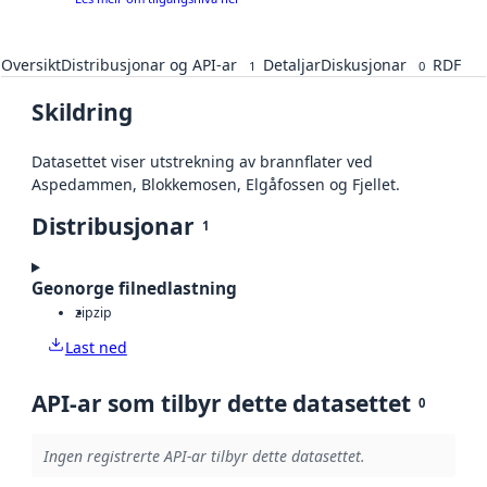
Oversikt
Distribusjonar og API-ar
Detaljar
Diskusjonar
RDF
1
0
Skildring
Datasettet viser utstrekning av brannflater ved
Aspedammen, Blokkemosen, Elgåfossen og Fjellet.
Distribusjonar
1
Geonorge filnedlastning
zip
zip
Last ned
API-ar som tilbyr dette datasettet
0
Ingen registrerte API-ar tilbyr dette datasettet.