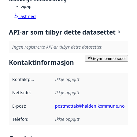
zip
zip
Last ned
API-ar som tilbyr dette datasettet
0
Ingen registrerte API-ar tilbyr dette datasettet.
Gøym tomme rader
Kontaktinformasjon
Kontaktpunkt
:
Ikkje oppgitt
Nettside
:
Ikkje oppgitt
E-post
:
postmottak@halden.kommune.no
Telefon
:
Ikkje oppgitt