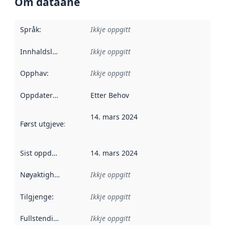
Om dataane
Språk
:
Ikkje oppgitt
Innhaldsleverandørar
Ikkje oppgitt
:
Opphav
:
Ikkje oppgitt
Oppdateringsfrekvens
Etter Behov
:
14. mars 2024
Først utgjeve
:
Denne datoen seier når dataa i dette datasettet 
Sist oppdatert
:
14. mars 2024
Nøyaktigheit
:
Ikkje oppgitt
Tilgjenge
:
Ikkje oppgitt
Fullstendigheit
:
Ikkje oppgitt