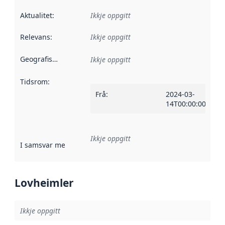
Aktualitet
:
Ikkje oppgitt
Relevans
:
Ikkje oppgitt
Geografisk område
:
Ikkje oppgitt
Tidsrom
:
Frå
:
2024-03-
14T00:00:00Z
Ikkje oppgitt
I samsvar med
:
Referanse til ei implementeringsregel eller an
Lovheimler
Ikkje oppgitt