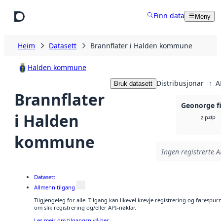
Hopp til hovudinnhald
Finn data
Meny
Heim
Datasett
Brannflater i Halden kommune
Halden kommune
Distribusjonar
A
Bruk datasett
1
Brannflater
Geonorge fi
i Halden
zip
zip
kommune
Ingen registrerte AP
Datasett
Allmenn tilgang
Tilgjengeleg for alle. Tilgang kan likevel krevje registrering og føresp
om slik registrering og/eller API-nøklar.
Les meir om tilgangsnivå her