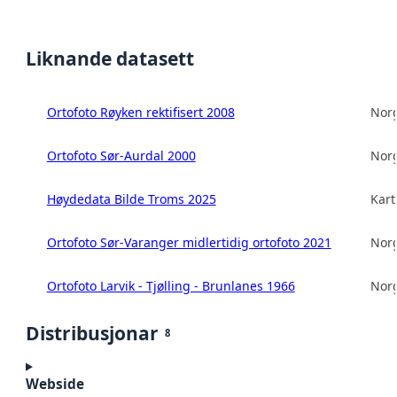
Liknande datasett
Ortofoto Røyken rektifisert 2008
Norg
Ortofoto Sør-Aurdal 2000
Norg
Høydedata Bilde Troms 2025
Kart
Ortofoto Sør-Varanger midlertidig ortofoto 2021
Norg
Ortofoto Larvik - Tjølling - Brunlanes 1966
Norg
Distribusjonar
8
Webside