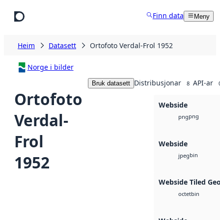
Hopp til hovudinnhald
Finn data
Meny
Heim
Datasett
Ortofoto Verdal-Frol 1952
Norge i bilder
Distribusjonar
API-ar
Bruk datasett
8
Ortofoto
Webside
Verdal-
png
png
Frol
Webside
bin
1952
jpeg
Webside Tiled Ge
bin
octet