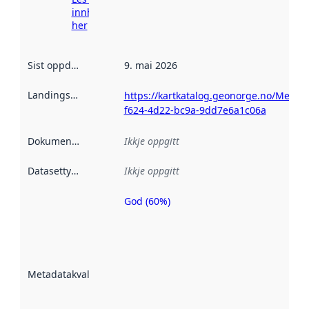
innhenting
her
Sist oppdatert
:
9. mai 2026
Landingsside
:
https://kartkatalog.geonorge.no/Metad
f624-4d22-bc9a-9dd7e6a1c06a
Dokumentasjon
:
Ikkje oppgitt
Datasettype
:
Ikkje oppgitt
God (60%)
Metadatakvalitet
er ein indikator
på kor godt
datasettene er
beskrive ved
Metadatakvalitet
:
hjelp av
metadata.