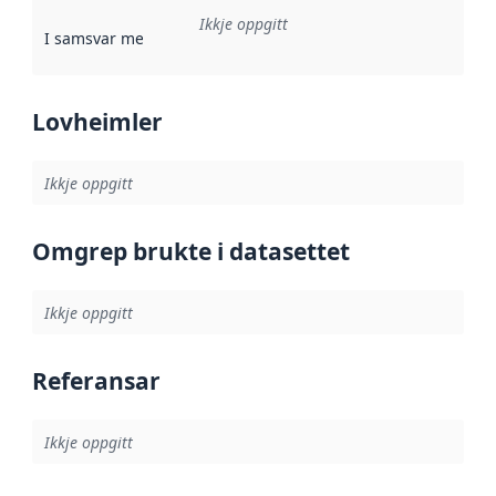
Ikkje oppgitt
I samsvar med
:
Referanse til ei implementeringsregel eller an
Lovheimler
Ikkje oppgitt
Omgrep brukte i datasettet
Ikkje oppgitt
Referansar
Ikkje oppgitt