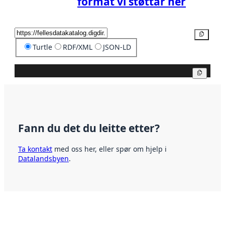
format vi støttar her
Kopier
Turtle
RDF/XML
JSON-LD
Kopier
Fann du det du leitte etter?
Ta kontakt
med oss her, eller spør om hjelp i
Datalandsbyen
.