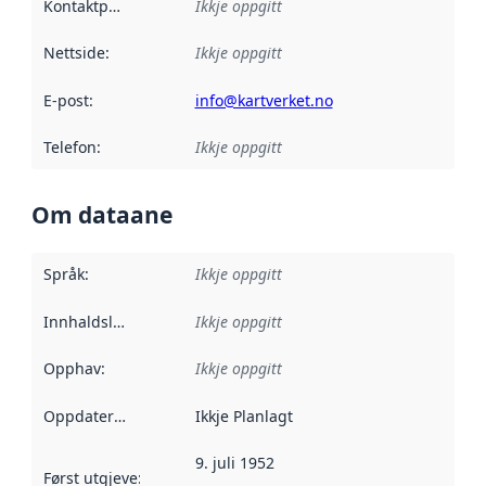
Kontaktpunkt
:
Ikkje oppgitt
Nettside
:
Ikkje oppgitt
E-post
:
info@kartverket.no
Telefon
:
Ikkje oppgitt
Om dataane
Språk
:
Ikkje oppgitt
Innhaldsleverandørar
Ikkje oppgitt
:
Opphav
:
Ikkje oppgitt
Oppdateringsfrekvens
Ikkje Planlagt
:
9. juli 1952
Først utgjeve
:
Denne datoen seier når dataa i dette datasettet 