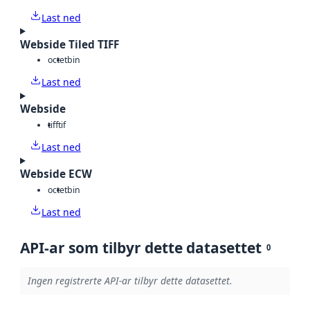
Last ned
Webside Tiled TIFF
octet
bin
Last ned
Webside
tiff
tif
Last ned
Webside ECW
octet
bin
Last ned
API-ar som tilbyr dette datasettet
0
Ingen registrerte API-ar tilbyr dette datasettet.