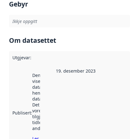
Gebyr
Ikkje oppgitt
Om datasettet
Utgjevar
:
19. desember 2023
Denne datoen
viser når
datasettet vart
henta inn av
data.norge.no.
Det kan ha
vore
Publisert
:
tilgjengeleg
tidlegare
andre stader.
Les meir om