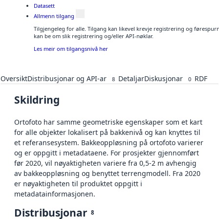
Datasett
Allmenn tilgang
Tilgjengeleg for alle. Tilgang kan likevel krevje registrering og førespu
kan be om slik registrering og/eller API-nøklar.
Les meir om tilgangsnivå her
Oversikt
Distribusjonar og API-ar
Detaljar
Diskusjonar
RDF
8
0
Skildring
Ortofoto har samme geometriske egenskaper som et kart
for alle objekter lokalisert på bakkenivå og kan knyttes til
et referansesystem. Bakkeoppløsning på ortofoto varierer
og er oppgitt i metadataene. For prosjekter gjennomført
før 2020, vil nøyaktigheten variere fra 0,5-2 m avhengig
av bakkeoppløsning og benyttet terrengmodell. Fra 2020
er nøyaktigheten til produktet oppgitt i
metadatainformasjonen.
Distribusjonar
8