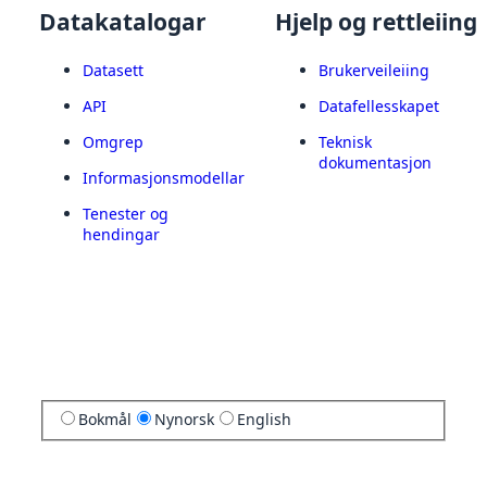
Datakatalogar
Hjelp og rettleiing
Datasett
Brukerveileiing
API
Datafellesskapet
Omgrep
Teknisk
dokumentasjon
Informasjonsmodellar
Tenester og
hendingar
Bokmål
Nynorsk
English