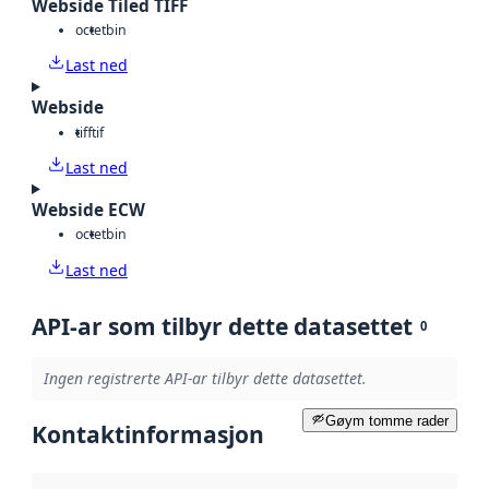
Webside Tiled TIFF
octet
bin
Last ned
Webside
tiff
tif
Last ned
Webside ECW
octet
bin
Last ned
API-ar som tilbyr dette datasettet
0
Ingen registrerte API-ar tilbyr dette datasettet.
Gøym tomme rader
Kontaktinformasjon