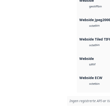
Webside
bin
geotiff
Webside Jpeg200
bin
octet
Webside Tiled TIF
bin
octet
Webside
tif
tiff
Webside ECW
bin
octet
Ingen registrerte API-ar ti