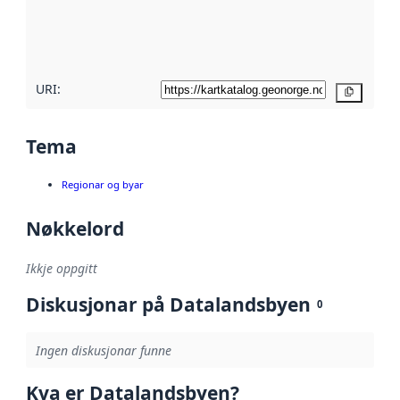
Les meir om
metadatakvalitet
her
URI:
Kopier
Tema
Regionar og byar
Nøkkelord
Ikkje oppgitt
Diskusjonar på Datalandsbyen
0
Ingen diskusjonar funne
Kva er Datalandsbyen?