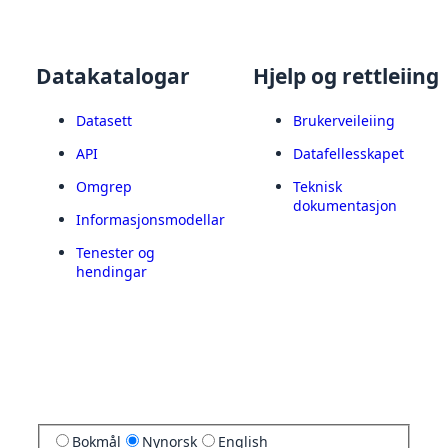
Datakatalogar
Hjelp og rettleiing
Datasett
Brukerveileiing
API
Datafellesskapet
Omgrep
Teknisk
dokumentasjon
Informasjonsmodellar
Tenester og
hendingar
Bokmål
Nynorsk
English