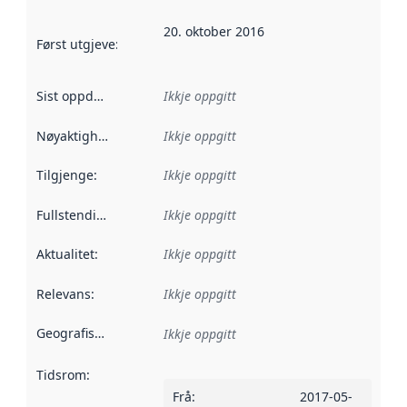
20. oktober 2016
Først utgjeve
:
Denne datoen seier når dataa i dette datasettet 
Sist oppdatert
:
Ikkje oppgitt
Nøyaktigheit
:
Ikkje oppgitt
Tilgjenge
:
Ikkje oppgitt
Fullstendigheit
:
Ikkje oppgitt
Aktualitet
:
Ikkje oppgitt
Relevans
:
Ikkje oppgitt
Geografisk område
:
Ikkje oppgitt
Tidsrom
:
Frå
:
2017-05-