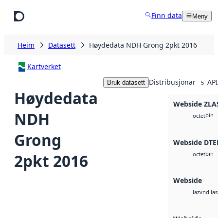
Hopp til hovudinnhald
Finn data
Meny
Heim
Datasett
Høydedata NDH Grong 2pkt 2016
Kartverket
Distribusjonar
API
Bruk datasett
5
Høydedata
Webside ZLA
NDH
bin
octet
Grong
Webside DTE
bin
2pkt 2016
octet
Webside
vnd.las
laz