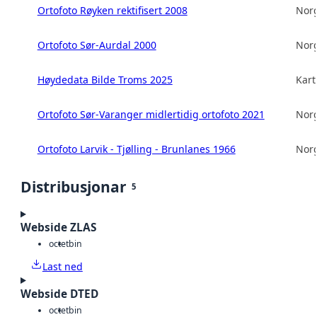
Ortofoto Røyken rektifisert 2008
Norg
Ortofoto Sør-Aurdal 2000
Norg
Høydedata Bilde Troms 2025
Kart
Ortofoto Sør-Varanger midlertidig ortofoto 2021
Norg
Ortofoto Larvik - Tjølling - Brunlanes 1966
Norg
Distribusjonar
5
Webside ZLAS
octet
bin
Last ned
Webside DTED
octet
bin