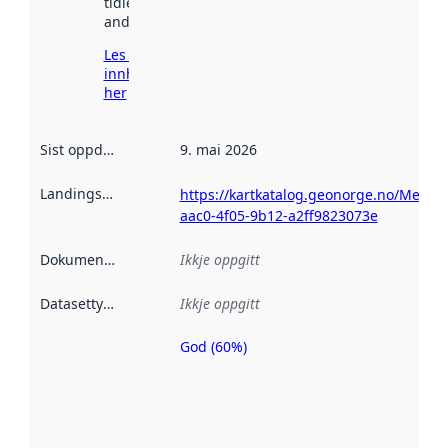
tidlegare
andre stader.
Les meir om
innhenting
her
Sist oppdatert
:
9. mai 2026
Landingsside
:
https://kartkatalog.geonorge.no/Metad
aac0-4f05-9b12-a2ff9823073e
Dokumentasjon
:
Ikkje oppgitt
Datasettype
:
Ikkje oppgitt
God (60%)
Metadatakvalitet
er ein indikator
på kor godt
datasettene er
beskrive ved