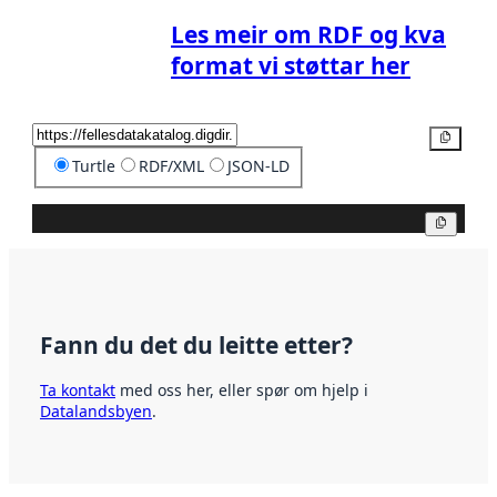
Les meir om RDF og kva
format vi støttar her
Kopier
Turtle
RDF/XML
JSON-LD
Kopier
Fann du det du leitte etter?
Ta kontakt
med oss her, eller spør om hjelp i
Datalandsbyen
.