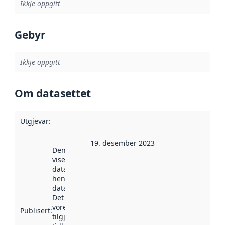
Ikkje oppgitt
Gebyr
Ikkje oppgitt
Om datasettet
Utgjevar
:
19. desember 2023
Denne datoen
viser når
datasettet vart
henta inn av
data.norge.no.
Det kan ha
vore
Publisert
:
tilgjengeleg