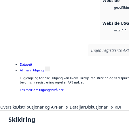
Webside
bin
geotiff
Webside US
bin
octet
Ingen registrerte API
Datasett
Allmenn tilgang
Tilgjengeleg for alle. Tilgang kan likevel krevje registrering og førespu
be om slik registrering og/eller API-nøklar.
Les meir om tilgangsnivå her
Oversikt
Distribusjonar og API-ar
Detaljar
Diskusjonar
RDF
5
0
Skildring