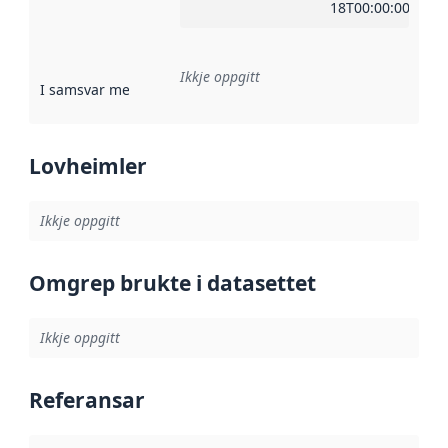
18T00:00:00Z
Ikkje oppgitt
I samsvar med
:
Referanse til ei implementeringsregel eller an
Lovheimler
Ikkje oppgitt
Omgrep brukte i datasettet
Ikkje oppgitt
Referansar