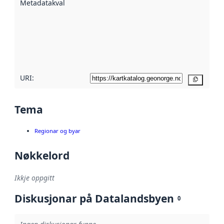
Metadatakvalitet
:
hjelp av
metadata.
Les meir om
metadatakvalitet
her
URI:
Kopier
Tema
Regionar og byar
Nøkkelord
Ikkje oppgitt
Diskusjonar på Datalandsbyen
0