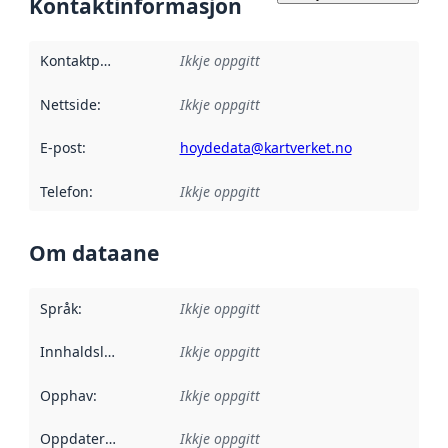
Kontaktinformasjon
Kontaktpunkt
:
Ikkje oppgitt
Nettside
:
Ikkje oppgitt
E-post
:
hoydedata@kartverket.no
Telefon
:
Ikkje oppgitt
Om dataane
Språk
:
Ikkje oppgitt
Innhaldsleverandørar
Ikkje oppgitt
:
Opphav
:
Ikkje oppgitt
Oppdateringsfrekvens
Ikkje oppgitt
: