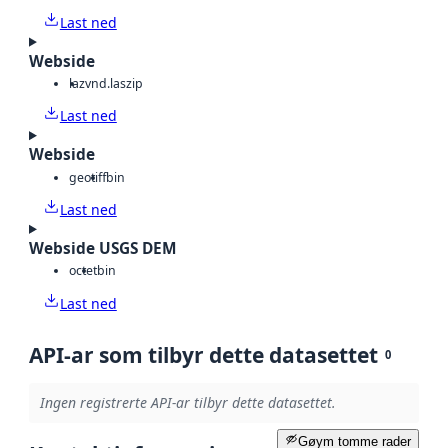
Last ned
Webside
laz
vnd.laszip
Last ned
Webside
geotiff
bin
Last ned
Webside USGS DEM
octet
bin
Last ned
API-ar som tilbyr dette datasettet
0
Ingen registrerte API-ar tilbyr dette datasettet.
Gøym tomme rader