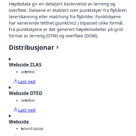
Høydedata gir en detaljert beskrivelse av terreng og
overflate. Dataene er etablert som punktskyer fra flybåren
laserskanning eller matching fra flybilder. Punktskyene
har varierende tetthet (punkt/m2 ) tilpasset ulike formål.
Fra punktskyene er det generert høydemodeller på grid-
format av terreng (DTM) og overflate (DOM).
Distribusjonar
5
Webside ZLAS
octet
bin
Last ned
Webside DTED
octet
bin
Last ned
Webside
laz
vnd.laszip