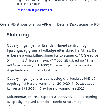
Tilgjengeleg for alle. Tilgang kan likevel krevje registrering og førespu
og/eller API-nøklar.
Les meir om tilgangsnivå her
Oversikt
Distribusjonar og API-ar
Detaljar
Diskusjonar
RDF
1
0
Skildring
Oppskyllingslinjer for Brandal, Hareid sentrum og
Hjørungavåg grunna flodbølge etter skred frå Åknes. Det
er berekna oppskyllingslinjer for to scanerio: 1C (skred på
54 mill. m3 Årleg sannsyn: <1/1000) 2B (skred på 18 mill.
m3 Årleg sannsyn: 1/1000) Oppskyllingslinjene dekker
ikkje heile kommunens kystlinje.
Oppskyllingslinjene er opphaveleg utarbeida av NGI på
oppdrag frå Hareid kommune i 2010/2011. Datasettet er
konvertert til SOSI 4.5 av Hareid kommune i 2023.
Dokumentasjon: NGI-rapport 0100899-00-2-R, Beregning
av oppskylling ved Brandal, Hareid sentrum og