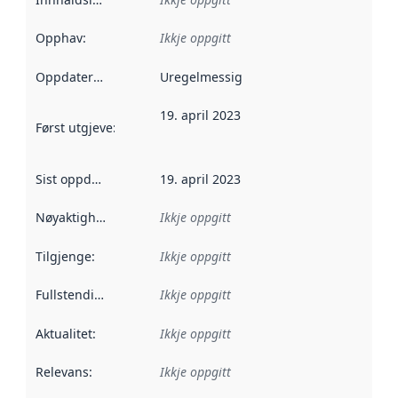
Opphav
:
Ikkje oppgitt
Oppdateringsfrekvens
Uregelmessig
:
19. april 2023
Først utgjeve
:
Denne datoen seier når dataa i dette datasettet 
Sist oppdatert
:
19. april 2023
Nøyaktigheit
:
Ikkje oppgitt
Tilgjenge
:
Ikkje oppgitt
Fullstendigheit
:
Ikkje oppgitt
Aktualitet
:
Ikkje oppgitt
Relevans
:
Ikkje oppgitt