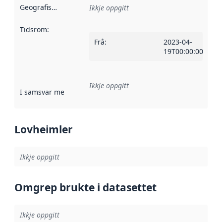
Geografisk område
:
Ikkje oppgitt
Tidsrom
:
Frå
:
2023-04-
19T00:00:00Z
Ikkje oppgitt
I samsvar med
:
Referanse til ei implementeringsregel eller an
Lovheimler
Ikkje oppgitt
Omgrep brukte i datasettet
Ikkje oppgitt