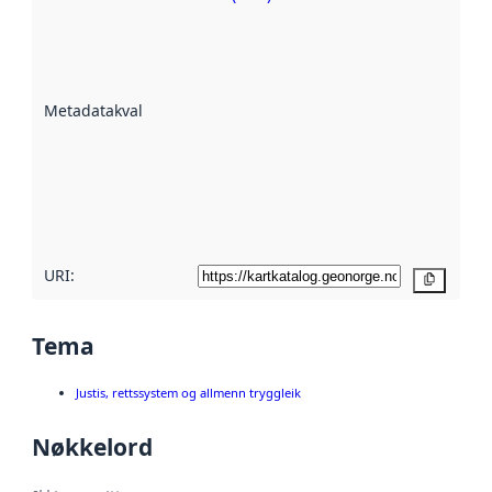
Metadatakvalitet
er ein indikator
på kor godt
datasettene er
beskrive ved
Metadatakvalitet
:
hjelp av
metadata.
Les meir om
metadatakvalitet
her
URI:
Kopier
Tema
Justis, rettssystem og allmenn tryggleik
Nøkkelord