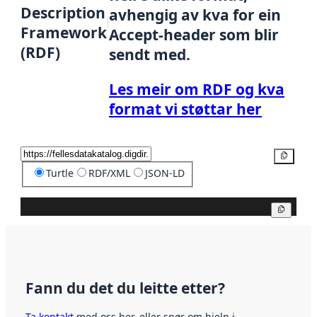
Description
avhengig av kva for ein
Framework
Accept-header som blir
(RDF)
sendt med.
Les meir om RDF og kva
format vi støttar her
Kopier
Turtle
RDF/XML
JSON-LD
Kopier
Fann du det du leitte etter?
Ta kontakt
med oss her, eller spør om hjelp i