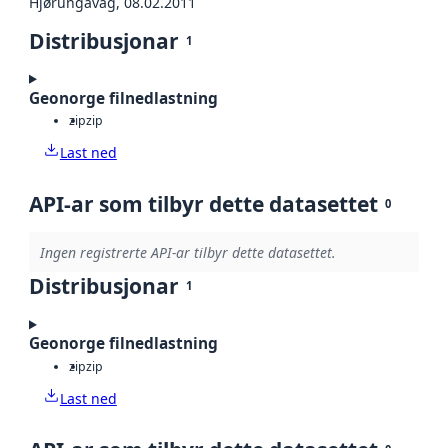
Hjørungavåg, 08.02.2011
Distribusjonar
1
Geonorge filnedlastning
zip
zip
Last ned
API-ar som tilbyr dette datasettet
0
Ingen registrerte API-ar tilbyr dette datasettet.
Distribusjonar
1
Geonorge filnedlastning
zip
zip
Last ned