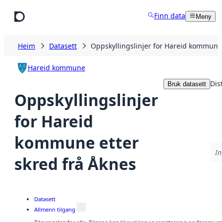
Hopp til hovudinnhald
Finn data
Meny
Heim
Datasett
Oppskyllingslinjer for Hareid kommune 
Hareid kommune
Dis
Bruk datasett
Oppskyllingslinjer
for Hareid
kommune etter
In
skred frå Åknes
Datasett
Allmenn tilgang