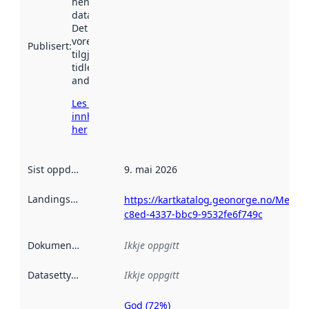
henta inn av
data.norge.no.
Det kan ha
vore
Publisert
:
tilgjengeleg
tidlegare
andre stader.
Les meir om
innhenting
her
Sist oppdatert
:
9. mai 2026
Landingsside
:
https://kartkatalog.geonorge.no/Metad
c8ed-4337-bbc9-9532fe6f749c
Dokumentasjon
:
Ikkje oppgitt
Datasettype
:
Ikkje oppgitt
God (72%)