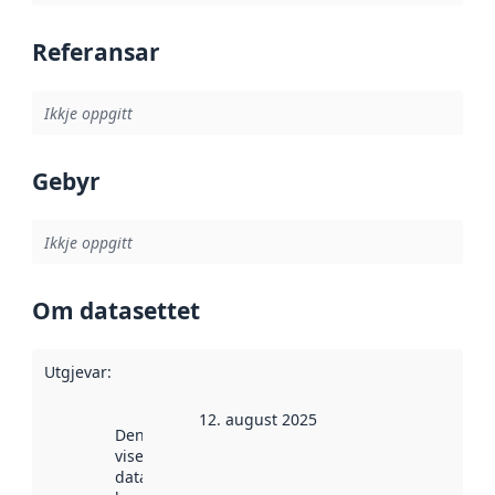
Referansar
Ikkje oppgitt
Gebyr
Ikkje oppgitt
Om datasettet
Utgjevar
:
12. august 2025
Denne datoen
viser når
datasettet vart