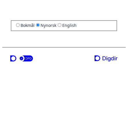
Bokmål
Nynorsk
English
ei teneste frå