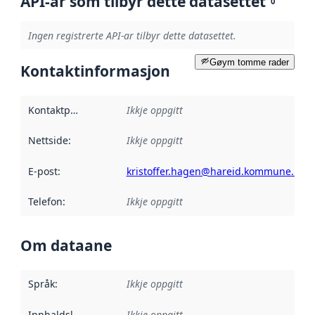
API-ar som tilbyr dette datasettet
0
Ingen registrerte API-ar tilbyr dette datasettet.
Gøym tomme rader
Kontaktinformasjon
Kontaktpunkt
:
Ikkje oppgitt
Nettside
:
Ikkje oppgitt
E-post
:
kristoffer.hagen@hareid.kommune.no
Telefon
:
Ikkje oppgitt
Om dataane
Språk
:
Ikkje oppgitt
Innhaldsleverandørar
Ikkje oppgitt
: