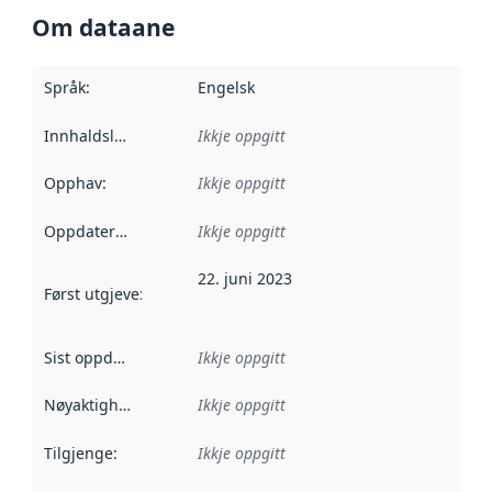
Om dataane
Språk
:
Engelsk
Innhaldsleverandørar
Ikkje oppgitt
:
Opphav
:
Ikkje oppgitt
Oppdateringsfrekvens
Ikkje oppgitt
:
22. juni 2023
Først utgjeve
:
Denne datoen seier når dataa i dette datasettet 
Sist oppdatert
:
Ikkje oppgitt
Nøyaktigheit
:
Ikkje oppgitt
Tilgjenge
:
Ikkje oppgitt