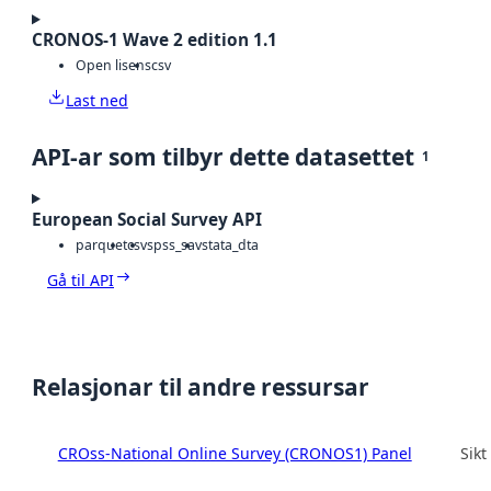
CRONOS-1 Wave 2 edition 1.1
Open lisens
csv
Last ned
API-ar som tilbyr dette datasettet
1
European Social Survey API
parquet
csv
spss_sav
stata_dta
Gå til API
Relasjonar til andre ressursar
CROss-National Online Survey (CRONOS1) Panel
Sikt