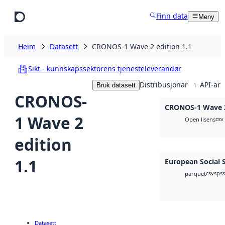
Hopp til hovudinnhald
Finn data
Meny
Heim
Datasett
CRONOS-1 Wave 2 edition 1.1
Sikt - kunnskapssektorens tjenesteleverandør
Distribusjonar
API-ar
Bruk datasett
1
CRONOS-
CRONOS-1 Wave 2
1 Wave 2
csv
Open lisens
edition
1.1
European Social 
csv
spss
parquet
Datasett