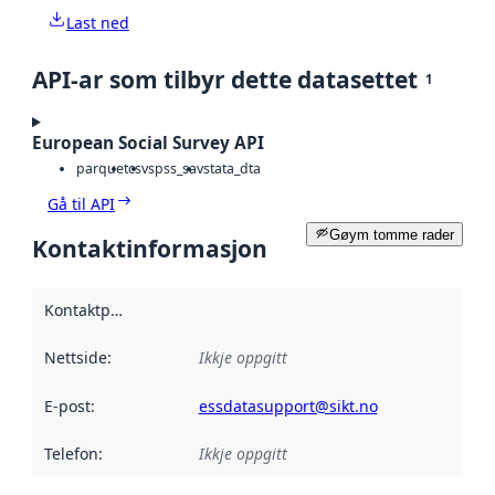
Last ned
API-ar som tilbyr dette datasettet
1
European Social Survey API
parquet
csv
spss_sav
stata_dta
Gå til API
Gøym tomme rader
Kontaktinformasjon
Kontaktpunkt
:
Nettside
:
Ikkje oppgitt
E-post
:
essdatasupport@sikt.no
Telefon
:
Ikkje oppgitt