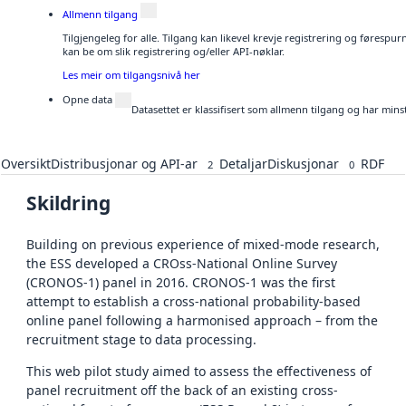
Allmenn tilgang
Tilgjengeleg for alle. Tilgang kan likevel krevje registrering og førespu
kan be om slik registrering og/eller API-nøklar.
Les meir om tilgangsnivå her
Opne data
Datasettet er klassifisert som allmenn tilgang og har mins
Oversikt
Distribusjonar og API-ar
Detaljar
Diskusjonar
RDF
2
0
Skildring
Building on previous experience of mixed-mode research,
the ESS developed a CROss-National Online Survey
(CRONOS-1) panel in 2016. CRONOS-1 was the first
attempt to establish a cross-national probability-based
online panel following a harmonised approach – from the
recruitment stage to data processing.
This web pilot study aimed to assess the effectiveness of
panel recruitment off the back of an existing cross-