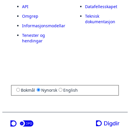
API
Datafellesskapet
Omgrep
Teknisk
dokumentasjon
Informasjonsmodellar
Tenester og
hendingar
Bokmål
Nynorsk
English
ei teneste frå