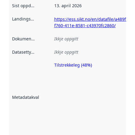
Sist oppdatert
:
13. april 2026
Landingsside
:
https://ess.sikt.no/en/datafile/a489f92d-
f760-411e-8581-c43970fc2860/
Dokumentasjon
:
Ikkje oppgitt
Datasettype
:
Ikkje oppgitt
Tilstrekkeleg (48%)
Metadatakvalitet
er ein indikator
på kor godt
datasettene er
beskrive ved
Metadatakvalitet
:
hjelp av
metadata.
Les meir om
metadatakvalitet
her