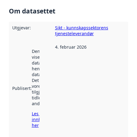
Om datasettet
Utgjevar
:
Sikt - kunnskapssektorens
tjenesteleverandør
4. februar 2026
Denne datoen
viser når
datasettet vart
henta inn av
data.norge.no.
Det kan ha
vore
Publisert
:
tilgjengeleg
tidlegare
andre stader.
Les meir om
innhenting
her