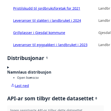
Pristilskudd til jordbruksforetak for 2021
Landbru
Leveranser til slakteri i landbruket i 2024
Landbru
Grillplasser i Gjesdal kommune
Gjesda
Leveranser til eggpakkeri i landbruket i 2023
Landbru
Distribusjonar
1
Namnlaus distribusjon
Open lisens
csv
Last ned
API-ar som tilbyr dette datasettet
0
Ingen registrerte API-ar tilbyr dette datasettet.