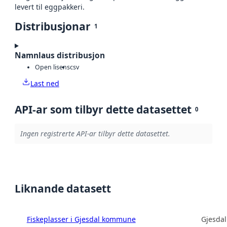
levert til eggpakkeri.
Distribusjonar
1
Namnlaus distribusjon
Open lisens
csv
Last ned
API-ar som tilbyr dette datasettet
0
Ingen registrerte API-ar tilbyr dette datasettet.
Liknande datasett
Fiskeplasser i Gjesdal kommune
Gjesda