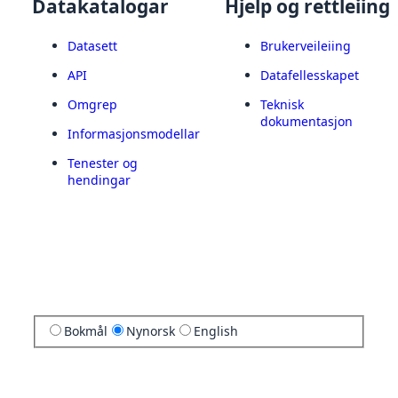
Datakatalogar
Hjelp og rettleiing
Datasett
Brukerveileiing
API
Datafellesskapet
Omgrep
Teknisk
dokumentasjon
Informasjonsmodellar
Tenester og
hendingar
Bokmål
Nynorsk
English