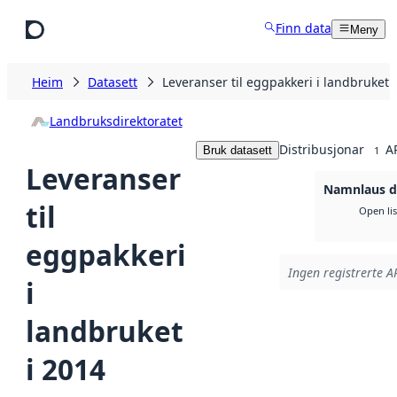
Hopp til hovudinnhald
Finn data
Meny
Heim
Datasett
Leveranser til eggpakkeri i landbruket 
Landbruksdirektoratet
Distribusjonar
A
Bruk datasett
1
Leveranser
Namnlaus di
til
Open li
eggpakkeri
Ingen registrerte AP
i
landbruket
i 2014