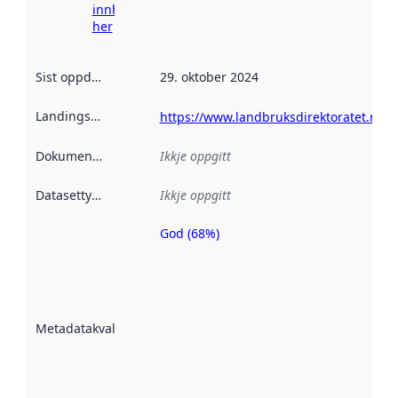
innhenting
her
Sist oppdatert
:
29. oktober 2024
Landingsside
:
https://www.landbruksdirektoratet.no
Dokumentasjon
:
Ikkje oppgitt
Datasettype
:
Ikkje oppgitt
God (68%)
Metadatakvalitet
er ein indikator
på kor godt
datasettene er
beskrive ved
Metadatakvalitet
:
hjelp av
metadata.
Les meir om
metadatakvalitet