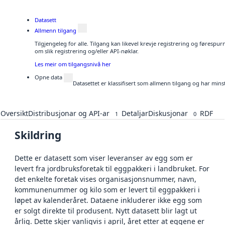
Datasett
Allmenn tilgang
Tilgjengeleg for alle. Tilgang kan likevel krevje registrering og føresp
om slik registrering og/eller API-nøklar.
Les meir om tilgangsnivå her
Opne data
Datasettet er klassifisert som allmenn tilgang og har mins
Oversikt
Distribusjonar og API-ar
Detaljar
Diskusjonar
RDF
1
0
Skildring
Dette er datasett som viser leveranser av egg som er
levert fra jordbruksforetak til eggpakkeri i landbruket. For
det enkelte foretak vises organisasjonsnummer, navn,
kommunenummer og kilo som er levert til eggpakkeri i
løpet av kalenderåret. Dataene inkluderer ikke egg som
er solgt direkte til produsent. Nytt datasett blir lagt ut
årlig. Dette skjer vanligvis i april, året etter at eggene er