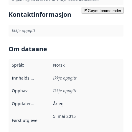
Gøym tomme rader
Kontaktinformasjon
Ikkje oppgitt
Om dataane
Språk
:
Norsk
Innhaldsleverandørar
Ikkje oppgitt
:
Opphav
:
Ikkje oppgitt
Oppdateringsfrekvens
Årleg
:
5. mai 2015
Først utgjeve
:
Denne datoen seier når dataa i dette datasettet 