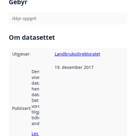
Gebyr
Ikkje oppgitt
Om datasettet
Utgjevar
:
Landbruksdirektoratet
19. desember 2017
Denne datoen
viser når
datasettet vart
henta inn av
data.norge.no.
Det kan ha
vore
Publisert
:
tilgjengeleg
tidlegare
andre stader.
Les meir om