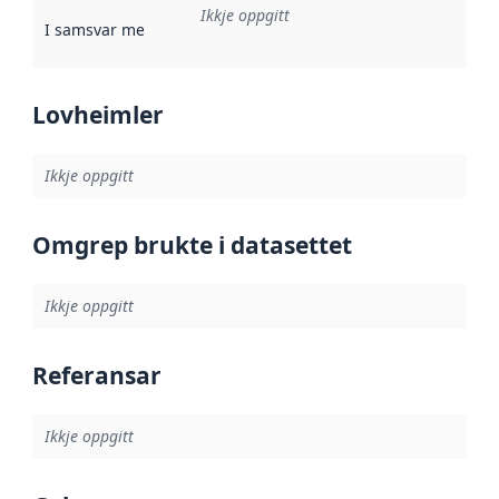
Ikkje oppgitt
I samsvar med
:
Referanse til ei implementeringsregel eller an
Lovheimler
Ikkje oppgitt
Omgrep brukte i datasettet
Ikkje oppgitt
Referansar
Ikkje oppgitt