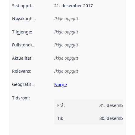
Sist oppdatert
:
21. desember 2017
Nøyaktigheit
:
Ikkje oppgitt
Tilgjenge
:
Ikkje oppgitt
Fullstendigheit
:
Ikkje oppgitt
Aktualitet
:
Ikkje oppgitt
Relevans
:
Ikkje oppgitt
Geografisk område
:
Norge
Tidsrom
:
Frå
:
31. desember 20
Til
:
30. desember 20